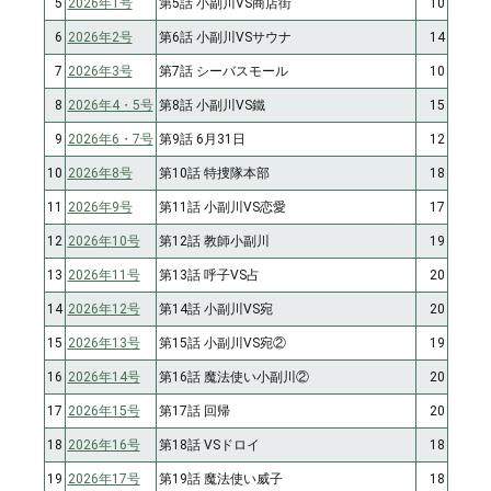
5
2026年1号
第5話 小副川VS商店街
10
6
2026年2号
第6話 小副川VSサウナ
14
7
2026年3号
第7話 シーバスモール
10
8
2026年4・5号
第8話 小副川VS鐵
15
9
2026年6・7号
第9話 6月31日
12
10
2026年8号
第10話 特捜隊本部
18
11
2026年9号
第11話 小副川VS恋愛
17
12
2026年10号
第12話 教師小副川
19
13
2026年11号
第13話 呼子VS占
20
14
2026年12号
第14話 小副川VS宛
20
15
2026年13号
第15話 小副川VS宛②
19
16
2026年14号
第16話 魔法使い小副川②
20
17
2026年15号
第17話 回帰
20
18
2026年16号
第18話 VSドロイ
18
19
2026年17号
第19話 魔法使い威子
18