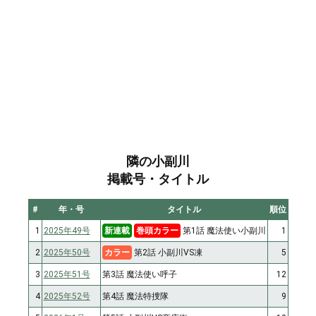
隣の小副川
掲載号・タイトル
#
年・号
タイトル
順位
1
2025年49号
新連載
巻頭カラー
第1話 魔法使い小副川
1
2
2025年50号
カラー
第2話 小副川VS凍
5
3
2025年51号
第3話 魔法使い呼子
12
4
2025年52号
第4話 魔法特捜隊
9