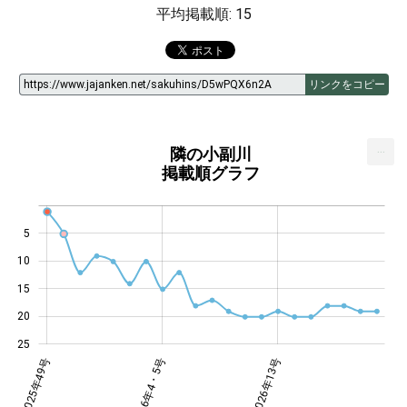
平均掲載順: 15
リンクをコピー
...
隣の小副川
掲載順グラフ
5
10
14
15
20
25
年11号
年17号
6年3号
2025年49号
2026年4・5号
2026年4・5号
2026年13号