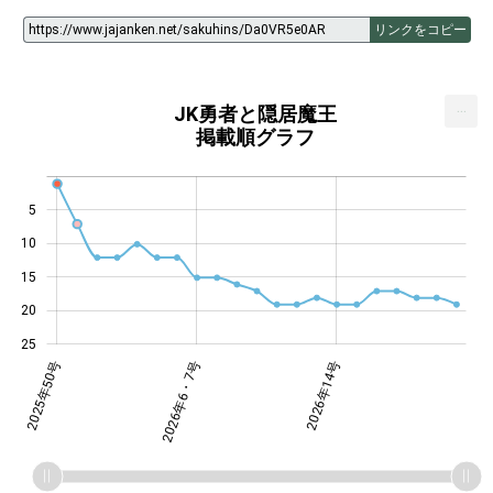
リンクをコピー
...
JK勇者と隠居魔王
掲載順グラフ
5
10
14
15
20
25
4・5号
年12号
年18号
2025年50号
2026年6・7号
2026年6・7号
2026年14号