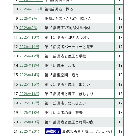
8
2026年6・7号
第8話 勇者、探る
15
9
2026年8号
第9話 勇者さんちのお隣さん
15
10
2026年9号
第10話 魔王VS地球外生命体
16
11
2026年10号
第11話 勇者とJKとカラオケ
17
12
2026年11号
第12話 勇者パーティーと魔王
19
13
2026年12号
第13話 勇者と魔王と学校
19
14
2026年13号
第14話 魔王、戻る
18
15
2026年14号
第15話 亜空間、追う
19
16
2026年15号
第16話 勇者と魔王、出会い
19
17
2026年16号
第17話 勇者と魔王、はじまり
17
18
2026年17号
第18話 勇者、笑わせたい
17
19
2026年18号
第19話 勇者の母、襲来
18
20
2026年19号
第20話 勇者と魔王と終焉の夜
18
21
2026年20号
連載終了
最終話 勇者と魔王、これからも
19