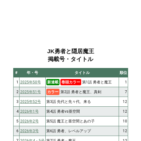
JK勇者と隠居魔王
掲載号・タイトル
#
年・号
タイトル
順位
1
2025年50号
新連載
巻頭カラー
第1話 勇者と魔王
1
2
2025年51号
カラー
第2話 勇者と魔王、真剣
7
3
2025年52号
第3話 先代と先々代、来る
12
4
2026年1号
第4話 勇者vs亜空間
12
5
2026年2号
第5話 魔王と亜空間とあの子
10
6
2026年3号
第6話 勇者、レベルアップ
12
7
2026年4・5号
第7話 勇者⇔魔王
12