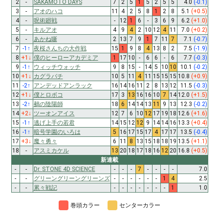
2
-
SAKAMOTO DAYS
7
2
5
1
5
2
5
5
4.0
(-0.1)
3
-
アオのハコ
11
4
2
5
8
1
2
8
5.1
(+0.5)
4
-
呪術廻戦
-
12
1
6
-
3
6
9
6.2
(+1.0)
5
-
キルアオ
4
9
4
2
10
12
4
11
7.0
(+0.2)
6
-
あかね噺
2
13
7
9
1
7
11
7
7.1
(-0.7)
7
-1
↑
夜桜さんちの大作戦
15
1
9
8
4
13
8
2
7.5
(-1.9)
8
+1
↓
僕のヒーローアカデミア
1
17
10
-
6
6
-
6
7.7
(-0.3)
9
-1
↑
ウィッチウォッチ
9
8
15
-
14
5
10
10
10.1
(-0.2)
10
+1
↓
カグラバチ
10
5
11
4
11
15
15
15
10.8
(+0.9)
11
-2
↑
アンデッドアンラック
16
14
16
11
2
8
13
12
11.5
(-0.3)
12
+1
↓
僕とロボコ
17
3
13
16
16
10
7
14
12.0
(+1.5)
13
-2
↑
鵺の陰陽師
18
6
14
14
13
11
9
13
12.3
(-0.2)
14
+2
↓
ツーオンアイス
12
7
6
10
12
17
19
18
12.6
(+1.6)
15
-1
↑
逃げ上手の若君
14
15
12
12
9
14
14
16
13.3
(+0.4)
16
-1
↑
暗号学園のいろは
5
16
17
15
17
4
17
17
13.5
(-0.4)
17
+3
↓
魔々勇々
6
11
8
13
15
18
18
19
13.5
(+1.1)
18
-
アスミカケル
13
20
18
17
18
16
12
20
16.8
(+0.5)
新連載
-
-
Dr. STONE 4D SCIENCE
-
-
-
7
-
-
-
-
7.0
-
-
グリーングリーングリーンズ
-
-
-
-
-
-
1
4
2.5
-
-
累々戦記
-
-
-
-
-
-
-
1
1.0
巻頭カラー
センターカラー