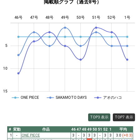
掲載順グラフ（過去8号）
46号
47号
48号
49号
L
50号
51号
52号
1号
5
10
10
15
ONE PIECE
SAKAMOTO DAYS
アオのハコ
TOP3 表示
TOP7 表示
#
変動
作品
46
47
48
49
50
51
52
1
平均
1
-
ONE PIECE
3
-
3
3
3
-
3
3
3.0
(+0.3)