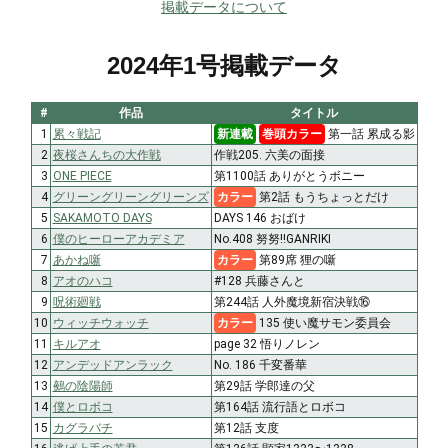
掲載データについて
2024年1号掲載データ
#
作品
タイトル
1
累々戦記
新連載
巻頭カラー
第一話 累成る影
2
夜桜さんちの大作戦
作戦205. 六美の面接
3
ONE PIECE
第1100話 ありがとうボニー
4
グリーングリーングリーンズ
カラー
第2話 もうちょっとだけ
5
SAKAMOTO DAYS
DAYS 146 おばけ
6
僕のヒーローアカデミア
No.408 努努!!GANRIKI
7
あかね噺
カラー
第89席 狸の噺
8
アオのハコ
#128 兵藤さんと
9
呪術廻戦
第244話 人外魔境新宿決戦⑯
10
ウィッチウォッチ
カラー
135 使い魔サモン委員会
11
キルアオ
page 32 悟りノレン
12
アンデッドアンラック
No. 186 千変番華
13
鵺の陰陽師
第29話 学郎達の父
14
僕とロボコ
第164話 流行語とロボコ
15
カグラバチ
第12話 支度