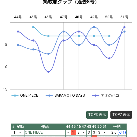
掲載順グラフ（過去8号）
44号
45号
46号
47号
L
48号
49号
50号
51号
5
10
10
15
ONE PIECE
SAKAMOTO DAYS
アオのハコ
TOP3 表示
TOP7 表示
#
変動
作品
44
45
46
47
48
49
50
51
平均
1
-
ONE PIECE
-
1
3
-
3
3
3
-
2.6
(-0.1)