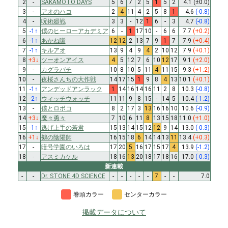
2
-
SAKAMOTO DAYS
5
6
7
2
5
1
5
2
4.1
(±0.0)
3
-
アオのハコ
2
4
11
4
2
5
8
1
4.6
(-0.8)
4
-
呪術廻戦
3
3
-
12
1
6
-
3
4.7
(-0.8)
5
-1
↑
僕のヒーローアカデミア
6
-
1
17
10
-
6
6
7.7
(+0.2)
6
-1
↑
あかね噺
12
12
2
13
7
9
1
7
7.9
(+0.4)
7
-1
↑
キルアオ
13
9
4
9
4
2
10
12
7.9
(+0.1)
8
+3
↓
ツーオンアイス
4
5
12
7
6
10
12
17
9.1
(+2.0)
9
-
カグラバチ
10
8
10
5
11
4
11
15
9.3
(+1.2)
10
-
夜桜さんちの大作戦
14
17
15
1
9
8
4
13
10.1
(+0.1)
11
-1
↑
アンデッドアンラック
1
14
16
14
16
11
2
8
10.3
(-0.8)
12
-2
↑
ウィッチウォッチ
11
11
9
8
15
-
14
5
10.4
(-1.2)
13
-
僕とロボコ
8
2
17
3
13
16
16
10
10.6
(-0.9)
14
+3
↓
魔々勇々
7
10
6
11
8
13
15
18
11.0
(+1.0)
15
-1
↑
逃げ上手の若君
15
13
14
15
12
12
9
14
13.0
(-0.3)
16
+1
↓
鵺の陰陽師
16
15
18
6
14
14
13
11
13.4
(+0.3)
17
-
暗号学園のいろは
17
20
5
16
17
15
17
4
13.9
(-1.2)
18
-
アスミカケル
18
16
13
20
18
17
18
16
17.0
(-0.3)
新連載
-
-
Dr. STONE 4D SCIENCE
-
-
-
-
-
7
-
-
7.0
巻頭カラー
センターカラー
掲載データについて