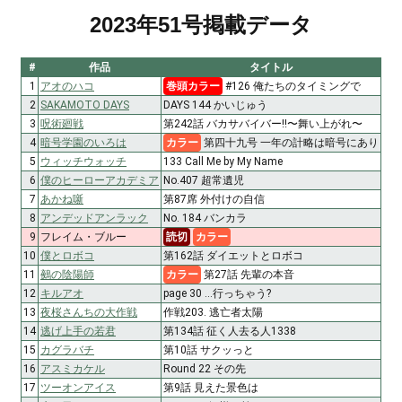
2023年51号掲載データ
#
作品
タイトル
1
アオのハコ
巻頭カラー
#126 俺たちのタイミングで
2
SAKAMOTO DAYS
DAYS 144 かいじゅう
3
呪術廻戦
第242話 バカサバイバー!!〜舞い上がれ〜
4
暗号学園のいろは
カラー
第四十九号 一年の計略は暗号にあり
5
ウィッチウォッチ
133 Call Me by My Name
6
僕のヒーローアカデミア
No.407 超常遺児
7
あかね噺
第87席 外付けの自信
8
アンデッドアンラック
No. 184 バンカラ
9
フレイム・ブルー
読切
カラー
10
僕とロボコ
第162話 ダイエットとロボコ
11
鵺の陰陽師
カラー
第27話 先輩の本音
12
キルアオ
page 30 …行っちゃう?
13
夜桜さんちの大作戦
作戦203. 逃亡者太陽
14
逃げ上手の若君
第134話 征く人去る人1338
15
カグラバチ
第10話 サクッっと
16
アスミカケル
Round 22 その先
17
ツーオンアイス
第9話 見えた景色は