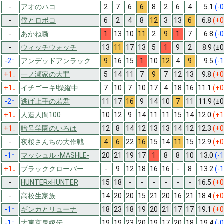
-
アオのハコ
2
7
6
6
8
2
6
4
5.1
(-0
-
僕とロボコ
6
2
4
8
12
3
13
6
6.8
(+0
-
あかね噺
1
13
10
11
2
9
1
7
6.8
(-0
-
ウィッチウォッチ
13
11
17
13
5
1
9
2
8.9
(±0
-2
↑
アンデッドアンラック
9
16
15
1
10
12
4
9
9.5
(-1
+1
↓
一ノ瀬家の大罪
5
14
11
7
9
7
12
13
9.8
(+0
+1
↓
イチゴーキ!操縦中
7
10
7
10
17
4
18
16
11.1
(+0
-2
↑
逃げ上手の若君
11
17
16
9
14
10
7
11
11.9
(±0
+1
↓
人造人間100
10
12
9
14
11
11
15
14
12.0
(+1
+1
↓
暗号学園のいろは
12
8
14
12
13
13
14
12
12.3
(+0
-
夜桜さんちの大作戦
4
6
22
16
15
14
11
15
12.9
(+0
-1
↑
マッシュル -MASHLE-
20
21
19
17
1
8
8
10
13.0
(-1
+1
↓
ブラッククローバー
-
9
12
18
16
16
-
8
13.2
(-1
-
HUNTER×HUNTER
15
18
-
-
-
-
-
-
16.5
(+0
-
高校生家族
14
20
20
15
21
20
16
21
18.4
(+0
-1
↑
ギンカとリューナ
18
23
18
19
20
21
17
17
19.1
(+0
-1
↑
大東京鬼嫁伝
19
19
23
20
19
17
20
18
19.4
(-0