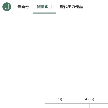
最新号
雑誌索引
歴代主力作品
3号
4・5号
10
-4
-2
-1
0
1
3
5