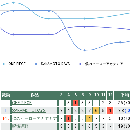
ONE PIECE
SAKAMOTO DAYS
僕のヒーローアカデミア
変動
作品
3
4
6
8
9
10
11
12
平均
-
ONE PIECE
-
3
1
3
3
-
2
3
2.5
(±0
-1
↑
SAKAMOTO DAYS
3
4
2
2
7
6
5
1
3.8
(-0
+1
↓
僕のヒーローアカデミア
-
1
5
5
4
-
-
5
4.0
(±0
-
呪術廻戦
8
5
3
4
6
5
3
-
4.9
(±0