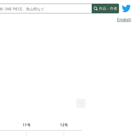
作品・作者
English
...
11号
12号