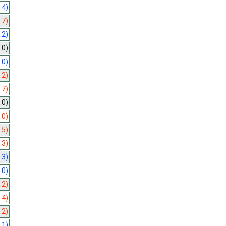
.4)
.7)
.2)
.0)
.0)
.2)
.7)
.0)
.0)
.5)
.3)
.3)
.0)
.2)
.4)
.2)
.1)