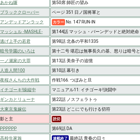
あかね噺
第50席 師匠の望み
ブラッククローバー
ページ 351 日ノ国将軍と
アンデッドアンラック
No. 147 RUN-IN
カラー
マッシュル -MASHLE-
第144話 マッシュ・バーンデッドと絶対絶命
逃げ上手の若君
第98話 北条の平和1335
暗号学園のいろは
第十二号 堪忍は無事長久の基、怒りは暗号
一ノ瀬家の大罪
第13話 美奈子の追憶
人造人間100
第10話 幕引き
夜桜さんちの大作戦
作戦166. つぼみと旦
イチゴーキ!操縦中
マニュアル11: イチゴーキ!決闘中
ギンカとリューナ
第22話 ノスフェラトゥ
大東京鬼嫁伝
第23話 どこにでも行ける切符
影と主
読切
PPPPPP
第69話 DA
高校生家族
最終話 青春の日々
連載終了