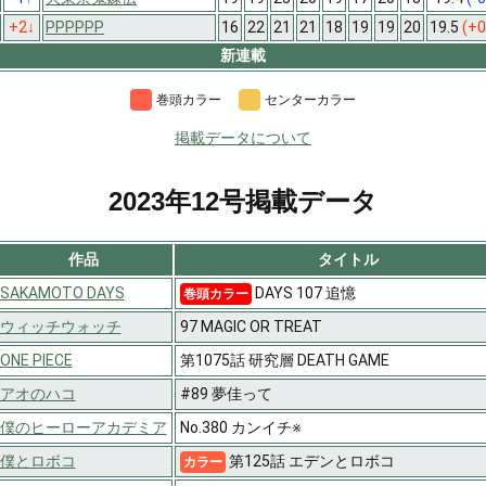
+2
↓
PPPPPP
16
22
21
21
18
19
19
20
19.5
(+0
新連載
巻頭カラー
センターカラー
掲載データについて
2023年12号掲載データ
作品
タイトル
SAKAMOTO DAYS
DAYS 107 追憶
巻頭カラー
ウィッチウォッチ
97 MAGIC OR TREAT
ONE PIECE
第1075話 研究層 DEATH GAME
アオのハコ
#89 夢佳って
僕のヒーローアカデミア
No.380 カンイチ※
僕とロボコ
第125話 エデンとロボコ
カラー