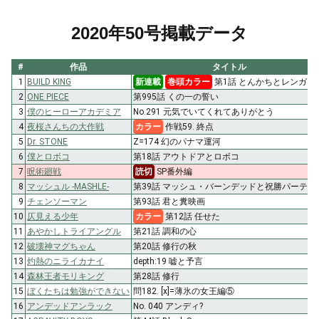
2020年50号掲載データ
#
作品
タイトル
1
BUILD KING
新連載
巻頭カラー
第1話 とんかちとレンガ
2
ONE PIECE
第995話 くの一の誓い
3
僕のヒーローアカデミア
No.291 元気でいてくれてありがとう
4
夜桜さんちの大作戦
カラー
作戦59. 終点
5
Dr. STONE
Z=174 幻のパナマ運河
6
僕とロボコ
第18話 アウトドアとロボコ
7
呪術廻戦
読切
SP番外編
8
マッシュル -MASHLE-
第39話 マッシュ・バーンデッドと祝勝パーティ
9
チェンソーマン
第93話 君と糞映画
10
仄見える少年
カラー
第12話 任せた
11
あやかしトライアングル
第21話 調和の心
12
破壊神マグちゃん
第20話 修行の秋
13
灼熱のニライカナイ
depth:19 嘘と予言
14
森林王者モリキング
第28話 修行
15
ぼくたちは勉強ができない
問182. [x]=薄氷の女王編⑤
16
アンデッドアンラック
No. 040 アンディ?