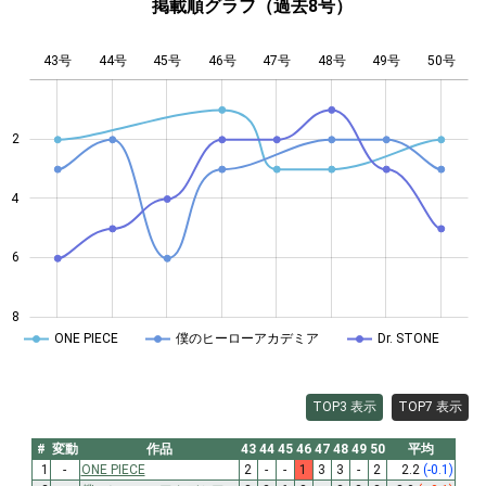
掲載順グラフ（過去8号）
43号
44号
45号
46号
L
47号
48号
49号
50号
2
4
4
6
8
ONE PIECE
僕のヒーローアカデミア
Dr. STONE
TOP3 表示
TOP7 表示
#
変動
作品
43
44
45
46
47
48
49
50
平均
1
-
ONE PIECE
2
-
-
1
3
3
-
2
2.2
(-0.1)