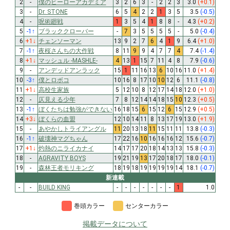
2
-
僕のヒーローアカデミア
3
2
6
3
-
2
2
3
3.0
(+0.1)
3
-
Dr. STONE
6
5
4
2
2
1
3
5
3.5
(-0.5)
4
-
呪術廻戦
1
3
5
4
1
8
8
-
4.3
(+0.2)
5
-1
↑
ブラッククローバー
-
7
3
5
5
5
5
-
5.0
(-0.4)
6
+1
↓
チェンソーマン
13
9
2
7
6
4
1
9
6.4
(+1.0)
7
-1
↑
夜桜さんちの大作戦
8
11
9
9
4
7
7
4
7.4
(-1.4)
8
+1
↓
マッシュル -MASHLE-
4
13
1
15
7
11
4
8
7.9
(-0.6)
9
-
アンデッドアンラック
15
1
11
16
13
6
10
16
11.0
(+1.4)
10
-3
↑
僕とロボコ
10
16
8
17
10
10
12
6
11.1
(-0.8)
11
+1
↓
高校生家族
5
12
10
8
12
17
14
18
12.0
(+1.0)
12
-
仄見える少年
7
8
12
14
14
18
15
10
12.3
(+0.5)
13
-1
↑
ぼくたちは勉強ができない
16
18
15
6
15
12
6
15
12.9
(+0.5)
14
+3
↓
ぼくらの血盟
12
10
14
11
8
13
17
19
13.0
(+1.9)
15
-
あやかしトライアングル
11
20
13
18
11
15
11
11
13.8
(-0.3)
16
-1
↑
破壊神マグちゃん
17
22
16
10
16
16
16
12
15.6
(-0.7)
17
+1
↓
灼熱のニライカナイ
14
17
17
20
18
14
13
13
15.8
(-0.3)
18
-
AGRAVITY BOYS
19
21
19
13
17
20
18
17
18.0
(-0.1)
19
-
森林王者モリキング
18
19
18
19
19
19
19
14
18.1
(-0.7)
新連載
-
-
BUILD KING
-
-
-
-
-
-
-
1
1.0
巻頭カラー
センターカラー
掲載データについて