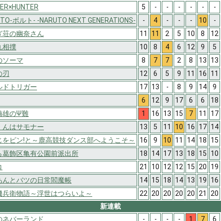
ER×HUNTER
5
-
-
-
-
-
-
TO-ボルト- -NARUTO NEXT GENERATIONS-
-
4
-
-
-
10
-
ぎ荘の幽奈さん
11
11
2
5
10
8
12
丸相撲
10
8
4
6
12
9
5
のソーマ
8
7
7
2
8
13
13
の刃
12
6
5
9
11
16
11
ルドトリガー
17
13
-
8
9
14
9
6
12
9
17
6
6
18
楠雄のΨ難
1
16
13
15
7
11
17
くんはサモナー
13
5
11
10
16
17
14
じをピン!と～鹿高競技ダンス部へようこそ～
16
9
10
11
14
18
15
ら葛飾区亀有公園前派出所
18
14
17
13
18
15
10
コ
21
10
12
12
15
20
19
あんとバツの日常閻魔帳
14
15
18
14
13
19
16
磯兵衛物語～浮世はつらいよ～
22
20
20
20
20
21
20
新連載
のネバーランド
-
-
-
-
1
7
6