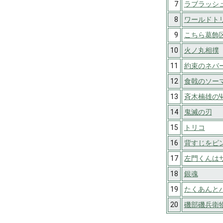
7
ラブラッシュ
8
ワールドト
9
こちら葛飾
10
火ノ丸相撲
11
約束のネバ
12
食戟のソー
13
斉木楠雄の
14
鬼滅の刃
15
トリコ
16
背すじをピ
17
左門くんは
18
銀魂
19
たくあんと
20
磯部磯兵衛