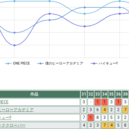
ONE PIECE
僕のヒーローアカデミア
ハイキュー!!
作品
31
32
33
34
35
36
38
PIECE
3
-
1
1
3
1
3
ヒーローアカデミア
2
3
6
4
2
2
7
ュー!!
7
1
8
3
5
3
2
ッククローバー
4
2
3
7
4
5
8