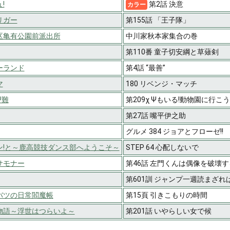
!
第2話 決意
カラー
リガー
第155話 「王子隊」
区亀有公園前派出所
中川家秋本家集合の巻
第110番 童子切安綱と草薙剣
ーランド
第4話 “最善”
マ
180 リベンジ・マッチ
Ψ難
第209χ Ψもいる!動物園に行こう
第27話 嘴平伊之助
グルメ 384 ジョアとフローゼ!!
ン!と～鹿高競技ダンス部へようこそ～
STEP 64 心配しないで
サモナー
第46話 左門くんは偶像を破壊す
第601訓 ジャンプ一週読まざ
バツの日常閻魔帳
第15頁 引きこもりの時間
物語～浮世はつらいよ～
第201話 いやらしい女で候