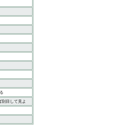
る
れば刮目して見よ