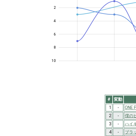
2
4
10
6
8
10
#
変動
1
-
ONE 
2
-
僕の
3
-
ハイキ
4
-
ブラ