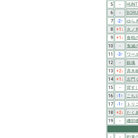
5
-
HUNT
6
-
BORU
7
-2
↑
ゆら
8
+1
↓
火ノ
9
+1
↓
食戟
10
-
鬼滅
11
-3
↑
ワー
12
-
銀魂
13
+2
↓
斉木
14
+1
↓
左門
15
-
背す
16
-1
↑
こち
17
-1
↑
トリ
18
+2
↓
たく
19
-
磯部
-
-
約束