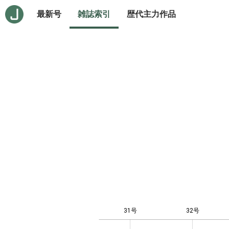
最新号
雑誌索引
歴代主力作品
31号
32号
12
-4
-2
-1
0
1
3
5