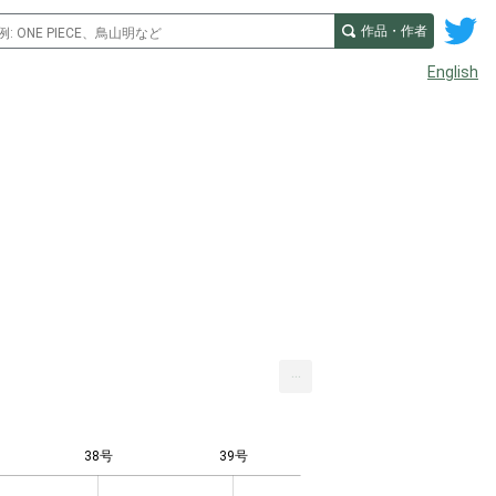
作品・作者
English
...
38号
39号