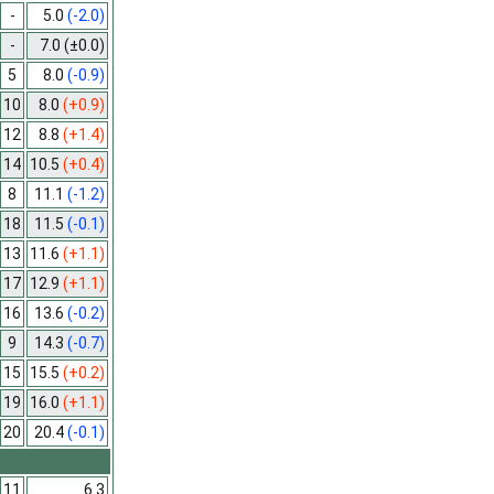
-
5.0
(-2.0)
-
7.0
(±0.0)
5
8.0
(-0.9)
10
8.0
(+0.9)
12
8.8
(+1.4)
14
10.5
(+0.4)
8
11.1
(-1.2)
18
11.5
(-0.1)
13
11.6
(+1.1)
17
12.9
(+1.1)
16
13.6
(-0.2)
9
14.3
(-0.7)
15
15.5
(+0.2)
19
16.0
(+1.1)
20
20.4
(-0.1)
11
6.3