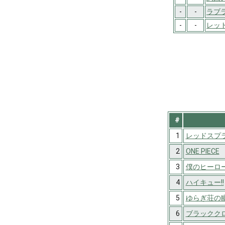
-
-
ラブ
-
-
レッ
#
1
レッドスプ
2
ONE PIECE
3
僕のヒーロ
4
ハイキュー!!
5
ゆらぎ荘の
6
ブラックク