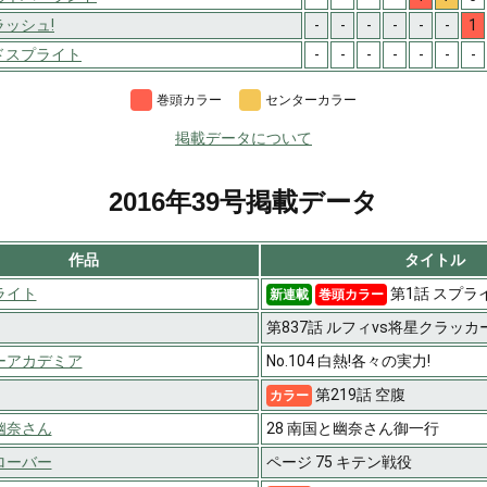
ラッシュ!
-
-
-
-
-
-
1
ドスプライト
-
-
-
-
-
-
-
巻頭カラー
センターカラー
掲載データについて
2016年39号掲載データ
作品
タイトル
ライト
第1話 スプラ
新連載
巻頭カラー
第837話 ルフィvs将星クラッカ
ーアカデミア
No.104 白熱!各々の実力!
第219話 空腹
カラー
幽奈さん
28 南国と幽奈さん御一行
ローバー
ページ 75 キテン戦役