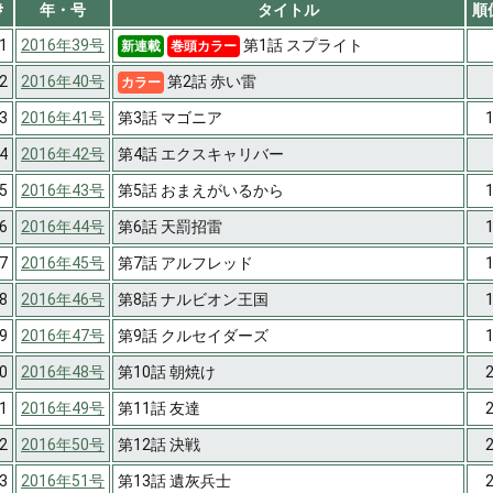
#
年・号
タイトル
順
1
2016年39号
第1話 スプライト
新連載
巻頭カラー
2
2016年40号
第2話 赤い雷
カラー
3
2016年41号
第3話 マゴニア
4
2016年42号
第4話 エクスキャリバー
5
2016年43号
第5話 おまえがいるから
6
2016年44号
第6話 天罰招雷
7
2016年45号
第7話 アルフレッド
8
2016年46号
第8話 ナルビオン王国
9
2016年47号
第9話 クルセイダーズ
0
2016年48号
第10話 朝焼け
1
2016年49号
第11話 友達
2
2016年50号
第12話 決戦
3
2016年51号
第13話 遺灰兵士