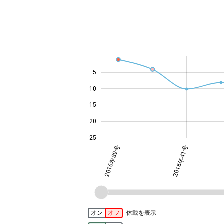
-10
14
12
30
-4
-2
-5
4
0
2
6
8
5
10
14
15
20
25
2016年39号
2016年41号
オン
オフ
休載を表示