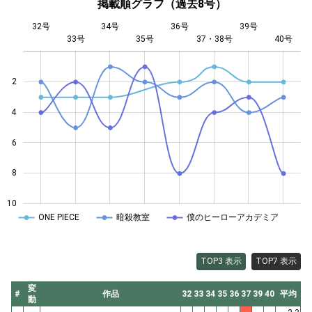
掲載順グラフ（過去8号）
32号
34号
36号
39号
33号
35号
L
37・38号
40号
2
4
10
6
8
10
ONE PIECE
暗殺教室
僕のヒーローアカデミア
TOP3 表示
TOP7 表示
変
#
作品
32
33
34
35
36
37
39
40
平均
動