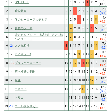
2.3
1
-
ONE PIECE
3
3
3
-
2
1
2
2
(±0.0)
2.8
2
-
暗殺教室
2
5
1
2
3
2
4
3
(-0.1)
4.4
3
-
僕のヒーローアカデミア
4
2
5
1
8
4
3
8
(+0.6)
5.3
4
-
食戟のソーマ
8
4
2
8
5
9
1
5
(-0.3)
背すじをピン!と～鹿高競技ダンス部
7.1
5
-
6
7
8
3
9
3
11
10
へようこそ～
(+0.3)
7.4
6
-2
↑
火ノ丸相撲
1
8
11
7
4
8
9
11
(-0.2)
8.0
7
-
ハイキュー!!
9
10
6
9
7
12
7
4
(+0.4)
8.1
8
+2
↓
ブラッククローバー
10
6
12
6
1
11
6
13
(+0.5)
9.6
9
-
斉木楠雄のΨ難
7
12
14
5
14
5
8
12
(+0.7)
10.6
10
-
銀魂
15
9
9
10
10
13
12
7
(-0.7)
12.0
11
-
ニセコイ
14
-
10
12
11
7
16
14
(-0.3)
12.4
12
-
トリコ
-
13
13
13
13
16
10
9
(-0.7)
15.5
13
-1
↑
ワールドトリガー
11
-
17
14
17
17
-
17
(+0.3)