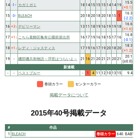
15.5
14
-1
↑
カガミガミ
18
14
15
15
15
14
14
19
(+0.1)
16.3
15
-3
↑
BLEACH
20
18
20
18
20
18
15
1
(-2.2)
16.6
16
+3
↓
デビリーマン
13
11
18
19
16
19
19
18
(+1.6)
16.8
17
+1
↓
こちら葛飾区亀有公園前派出所
16
17
19
16
18
15
17
16
(-0.1)
18.3
18
+1
↓
レディ・ジャスティス
17
19
16
17
19
20
18
20
(+1.2)
20.1
19
-
磯部磯兵衛物語～浮世はつらいよ～
21
16
21
20
21
21
20
21
(±0.0)
新連載
-
-
ベストブルー
-
1
4
11
12
10
13
15
9.4
巻頭カラー
センターカラー
掲載データについて
2015年40号掲載データ
#
作品
1
BLEACH
巻頭カラー
640. BABY,H