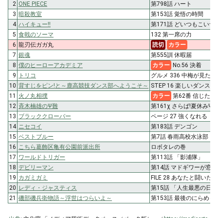
2
ONE PIECE
第798話 ハート
3
暗殺教室
第153話 覚悟の時間
4
ハイキュー!!
第171話 どいつもこい
5
食戟のソーマ
132 第一席の力
6
龍刃伝ガガ丸
読切
カラー
7
銀魂
第555訓 休暇届
8
僕のヒーローアカデミア
カラー
No.56 決着
9
トリコ
グルメ 336 中梅が見たもの
10
背すじをピン!と～鹿高競技ダンス部へようこそ～
STEP 16 楽しいダンスを
11
火ノ丸相撲
カラー
第62番 信じた
12
斉木楠雄のΨ難
第161χ さらば!夏休みΨ
13
ブラッククローバー
ページ 27 強くなれる
14
ニセコイ
第183話 デンゴン
15
ベストブルー
第7話 春雨高校水泳部
16
こちら葛飾区亀有公園前派出所
ロボタレの巻
17
ワールドトリガー
第113話 「影浦隊」
18
デビリーマン
第14話 マドギワーが窓
19
カガミガミ
FILE 28 あなたと闘いた
20
レディ・ジャスティス
第15話 「人生最悪の日
21
磯部磯兵衛物語～浮世はつらいよ～
第153話 最後のにらめっ