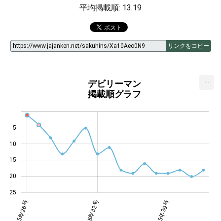
平均掲載順: 13.19
リンクをコピー
...
デビリーマン
掲載順グラフ
5
10
14
15
20
25
年31号
年36号
年42号
2015年26号
2015年32号
2015年39号
2015年39号