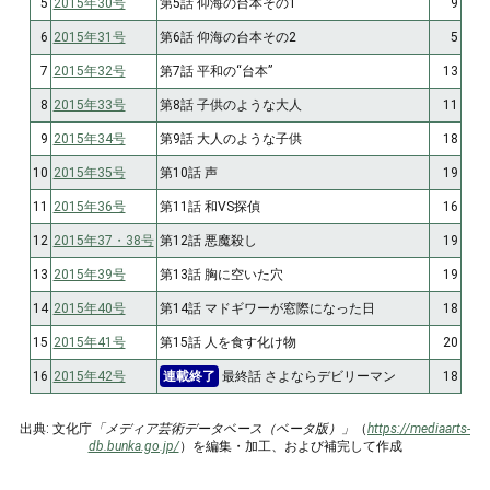
5
2015年30号
第5話 仰海の台本その1
9
6
2015年31号
第6話 仰海の台本その2
5
7
2015年32号
第7話 平和の“台本”
13
8
2015年33号
第8話 子供のような大人
11
9
2015年34号
第9話 大人のような子供
18
10
2015年35号
第10話 声
19
11
2015年36号
第11話 和VS探偵
16
12
2015年37・38号
第12話 悪魔殺し
19
13
2015年39号
第13話 胸に空いた穴
19
14
2015年40号
第14話 マドギワーが窓際になった日
18
15
2015年41号
第15話 人を食す化け物
20
16
2015年42号
連載終了
最終話 さよならデビリーマン
18
出典: 文化庁
「メディア芸術データベース（ベータ版）」
（
https://mediaarts-
db.bunka.go.jp/
）を編集・加工、および補完して作成