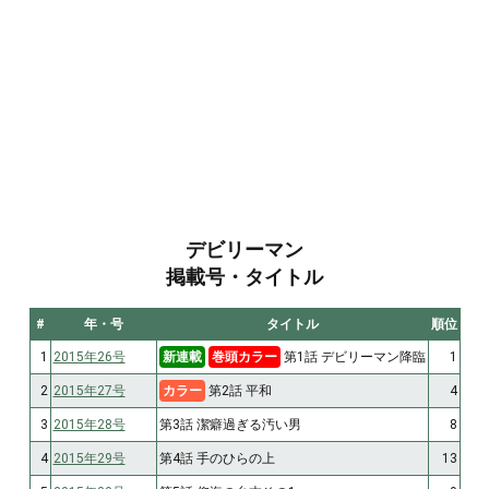
デビリーマン
掲載号・タイトル
#
年・号
タイトル
順位
1
2015年26号
新連載
巻頭カラー
第1話 デビリーマン降臨
1
2
2015年27号
カラー
第2話 平和
4
3
2015年28号
第3話 潔癖過ぎる汚い男
8
4
2015年29号
第4話 手のひらの上
13