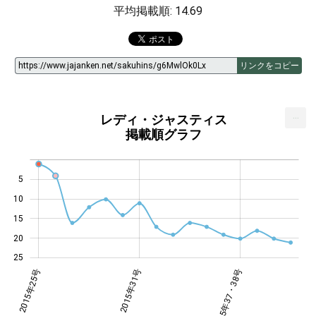
平均掲載順: 14.69
リンクをコピー
...
レディ・ジャスティス
掲載順グラフ
5
10
14
15
20
25
年30号
年35号
年41号
2015年25号
2015年31号
2015年37・38号
2015年37・38号