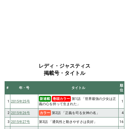
レディ・ジャスティス
掲載号・タイトル
順
#
年・号
タイトル
位
新連載
巻頭カラー
第1話 「世界最強の少女は正
1
2015年25号
1
義の心を持って生まれた」
2
2015年26号
カラー
第2話 「正義を司る女神の名」
4
3
2015年27号
第3話 「通気性と動きやすさは良好」
16