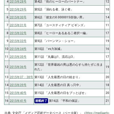
4
2015年28号
第4話 「街のヒーローのパートナー」
12
5
2015年29号
第5話 「溺れる者、泳ぐ者」
10
6
2015年30号
第6話 「彼女の0.0000015倍強い男」
14
7
2015年31号
第7話 「ユースティティア ビギンズ」
11
8
2015年32号
第8話 「ヒーローあるある二者択一編」
17
9
2015年33号
第9話 「バーンマン・ショー」
19
10
2015年34号
第10話 「vs力加減」
16
11
2015年35号
第11話 「丸藤は1、流石は3」
17
第12話 「世界最凶の男は悪の心すら持たずに生ま
12
2015年36号
19
れた」
13
2015年37・38号
第13話 「人生最悪の日の始まり」
20
14
2015年39号
第14話 「人生最悪の日 真っ只中」
18
15
2015年40号
第15話 「人生最悪の日をブッとばせ」
20
16
2015年41号
連載終了
第16話 「平和の保証」
21
出典: 文化庁
「メディア芸術データベース（ベータ版）」
（
https://mediaarts-