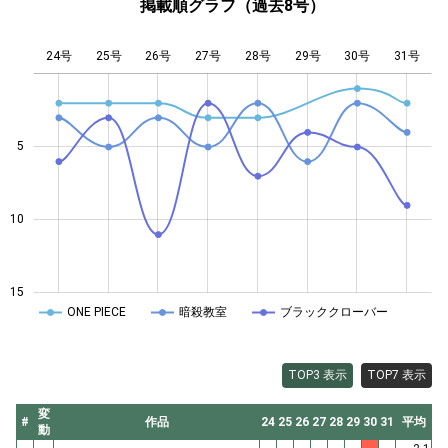
掲載順グラフ（過去8号）
24号
25号
26号
27号
L
28号
29号
30号
31号
5
10
10
15
ONE PIECE
暗殺教室
ブラッククローバー
TOP3 表示
TOP7 表示
変
#
作品
24
25
26
27
28
29
30
31
平均
動