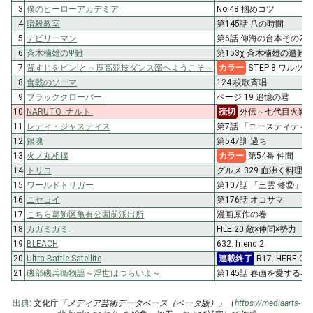
3
僕のヒーローアカデミア
No.48 掴めコツ
4
暗殺教室
第145話 爪の時間
5
デビリーマン
第6話 仰海の台本その2
6
斉木楠雄のΨ難
第153χ 斉木楠雄の遭難 2
7
背すじをピン!と～鹿高競技ダンス部へようこそ～
カラー
STEP 8 ワルツを
8
食戟のソーマ
124 校歌斉唱
9
ブラッククローバー
ページ 19 追憶の君
10
NARUTO -ナルト-
読切
外伝～七代目火影と緋
11
レディ・ジャスティス
第7話 「ユースティティ
12
銀魂
第547訓 過ち
13
火ノ丸相撲
カラー
第54番 仲間
14
トリコ
グルメ 329 血沸く料理人達
15
ワールドトリガー
第107話 「三雲 修⑫」
16
ニセコイ
第176話 オコサマ
17
こちら葛飾区亀有公園前派出所
漫画原作の巻
18
カガミガミ
FILE 20 敵×仲間×勢力
19
BLEACH
632. friend 2
20
Ultra Battle Satellite
連載終了
R17. HERE CO
21
磯部磯兵衛物語～浮世はつらいよ～
第145話 春画を愛する者
出典
: 文化庁
「メディア芸術データベース（ベータ版）」
（
https://mediaarts-