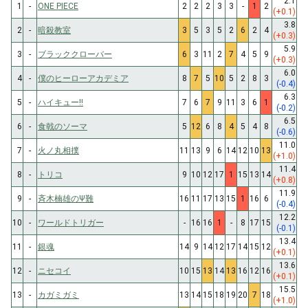
2.1
1
-
ONE PIECE
2
2
2
3
3
-
1
2
(+0.1)
3.8
2
-
暗殺教室
3
5
3
5
2
6
2
4
(+0.3)
5.9
3
-
ブラッククローバー
6
3
11
2
7
4
5
9
(+0.3)
6.0
4
-
僕のヒーローアカデミア
8
7
5
10
5
2
8
3
(-0.4)
6.3
5
-
ハイキュー!!
7
6
7
9
11
3
6
1
(-0.2)
6.5
6
-
食戟のソーマ
5
12
6
8
4
5
4
8
(-0.6)
11.0
7
-
火ノ丸相撲
11
13
9
6
14
12
10
13
(+1.0)
11.4
8
-
トリコ
9
10
12
17
1
15
13
14
(+0.8)
11.9
9
-
斉木楠雄のΨ難
16
11
17
13
15
1
16
6
(-0.4)
12.2
10
-
ワールドトリガー
-
16
16
1
-
8
17
15
(-0.1)
13.4
11
-
銀魂
14
9
14
12
17
14
15
12
(+0.1)
13.6
12
-
ニセコイ
10
15
13
14
13
16
12
16
(+0.1)
15.5
13
-
カガミガミ
13
14
15
18
19
20
7
18
(+1.0)