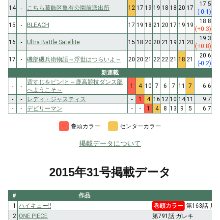
17.5
14
-
こちら葛飾区亀有公園前派出所
12
17
19
19
18
18
20
17
(-0.1)
18.8
15
-
BLEACH
17
19
18
21
20
17
19
19
(+0.3)
19.3
16
-
Ultra Battle Satellite
15
18
20
20
21
19
21
20
(+0.8)
20.6
17
-
磯部磯兵衛物語～浮世はつらいよ～
20
20
21
22
22
21
18
21
(-0.2)
新連載
背すじをピン!と～鹿高競技ダンス部
-
-
1
4
10
7
6
7
11
7
6.6
へようこそ～
-
-
レディ・ジャスティス
-
1
4
16
12
10
14
11
9.7
-
-
デビリーマン
-
-
1
4
8
13
9
5
6.7
巻頭カラー
センターカラー
掲載データについて
2015年31号掲載データ
#
作品
1
ハイキュー!!
巻頭カラー
第163話 月
2
ONE PIECE
第791話 ガレキ