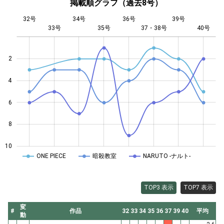
掲載順グラフ（過去8号）
32号
34号
36号
39号
33号
35号
L
37・38号
40号
2
4
10
6
8
10
ONE PIECE
暗殺教室
NARUTO -ナルト-
TOP3 表示
TOP7 表示
変
#
作品
32
33
34
35
36
37
39
40
平均
動