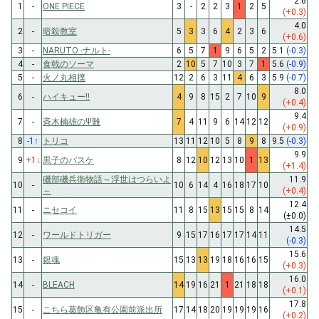
2.6
1
-
ONE PIECE
3
-
2
2
3
1
2
5
(+0.3)
4.0
2
-
暗殺教室
5
3
3
6
4
2
3
6
(+0.6)
3
-
NARUTO -ナルト-
6
5
7
1
9
6
5
2
5.1
(-0.3)
4
-
食戟のソーマ
2
10
5
7
10
3
7
1
5.6
(-0.9)
5
-
火ノ丸相撲
12
2
6
3
11
4
6
3
5.9
(-0.7)
8.0
6
-
ハイキュー!!
4
9
8
15
2
7
10
9
(+0.4)
9.4
7
-
斉木楠雄のΨ難
7
4
11
9
6
14
12
12
(+0.9)
8
-1
↑
トリコ
13
11
12
10
5
8
9
8
9.5
(-0.3)
9.9
9
+1
↓
黒子のバスケ
8
12
10
12
13
10
1
13
(+1.4)
磯部磯兵衛物語～浮世はつらいよ
11.9
10
-
10
6
14
4
16
18
17
10
～
(+0.4)
12.4
11
-
ニセコイ
11
8
15
13
15
15
8
14
(±0.0)
14.5
12
-
ワールドトリガー
9
15
17
16
17
17
14
11
(-0.3)
15.6
13
-
銀魂
15
13
13
19
18
16
16
15
(+0.3)
16.0
14
-
BLEACH
14
19
16
21
1
21
18
18
(+0.1)
17.8
15
-
こちら葛飾区亀有公園前派出所
17
14
18
20
19
19
19
16
(+0.2)