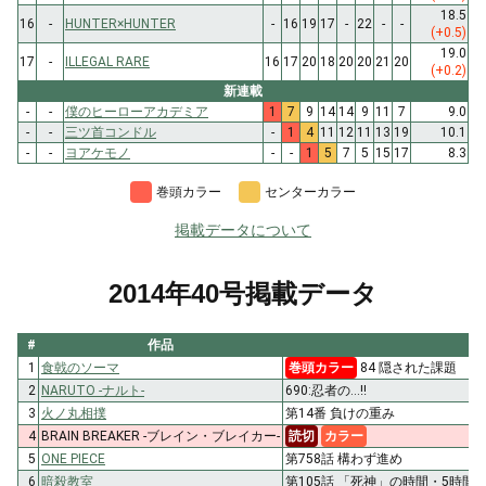
18.5
16
-
HUNTER×HUNTER
-
16
19
17
-
22
-
-
(+0.5)
19.0
17
-
ILLEGAL RARE
16
17
20
18
20
20
21
20
(+0.2)
新連載
-
-
僕のヒーローアカデミア
1
7
9
14
14
9
11
7
9.0
-
-
三ツ首コンドル
-
1
4
11
12
11
13
19
10.1
-
-
ヨアケモノ
-
-
1
5
7
5
15
17
8.3
巻頭カラー
センターカラー
掲載データについて
2014年40号掲載データ
#
作品
1
食戟のソーマ
巻頭カラー
84 隠された課題
2
NARUTO -ナルト-
690:忍者の…!!
3
火ノ丸相撲
第14番 負けの重み
4
BRAIN BREAKER -ブレイン・ブレイカー-
読切
カラー
5
ONE PIECE
第758話 構わず進め
6
暗殺教室
第105話 「死神」の時間・5時間