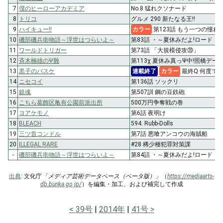
7
僕のヒーローアカデミア
No.8 猛れクソナード
8
トリコ
グルメ 290 新たなる王!!
9
ハイキュー!!
カラー
第123話 もう一つの憧れ
10
磯部磯兵衛物語～浮世はつらいよ～
第83話 ・～夏休みだよ!ロード・
11
ワールドトリガー
第73話 「大規模侵攻⑳」
12
斉木楠雄のΨ難
第113χ 夏休み真っΨ中!照橋デー
13
黒子のバスケ
連載終了
カラー
最終Q 何度で
14
ニセコイ
第136話 ソックリ
15
銀魂
第507訓 鋼の豆鉄砲
16
こちら葛飾区亀有公園前派出所
500万円争奪戦の巻
17
ヨアケモノ
第6話 夜明け
18
BLEACH
594. Rubb-Dolls
19
三ツ首コンドル
第7話 悪喰アンコウの海賊船
20
ILLEGAL RARE
#28 稀少種犯罪対策課
-
磯部磯兵衛物語～浮世はつらいよ～
第84話 ・～夏休みだよ!ロード・
出典
: 文化庁
「メディア芸術データベース（ベータ版）」
（
https://mediaarts-
db.bunka.go.jp/
）を編集・加工、および補完して作成
39号
2014年
41号