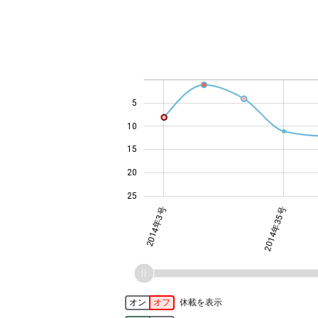
-10
14
12
30
-4
-2
-5
4
0
2
6
8
5
10
14
15
20
25
2014年3号
2014年35号
オン
オフ
休載を表示