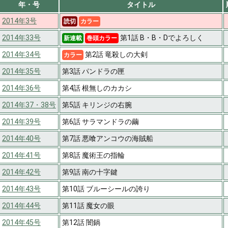
年・号
タイトル
2014年3号
読切
カラー
2014年33号
第1話 B・B・Dでよろしく
新連載
巻頭カラー
2014年34号
第2話 竜殺しの大剣
カラー
2014年35号
第3話 パンドラの匣
2014年36号
第4話 根無しのカカシ
2014年37・38号
第5話 キリンジの右腕
2014年39号
第6話 サラマンドラの繭
2014年40号
第7話 悪喰アンコウの海賊船
2014年41号
第8話 魔術王の指輪
2014年42号
第9話 南の十字鍵
2014年43号
第10話 ブルーシールの誇り
2014年44号
第11話 魔女の眼
2014年45号
第12話 闇鍋