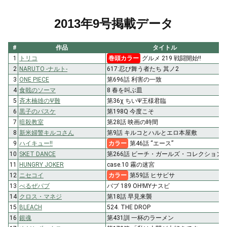
2013年9号掲載データ
#
作品
タイトル
1
トリコ
巻頭カラー
グルメ 219 戦闘開始!!
2
NARUTO -ナルト-
617:忍び舞う者たち 其ノ2
3
ONE PIECE
第696話 利害の一致
4
食戟のソーマ
8 春を叫ぶ皿
5
斉木楠雄のΨ難
第36χ ちいΨ王様君臨
6
黒子のバスケ
第198Q 今度こそ
7
暗殺教室
第28話 映画の時間
8
新米婦警キルコさん
第9話 キルコとハルとエロ本屋敷
9
ハイキュー!!
カラー
第46話 “エース”
10
SKET DANCE
第266話 ビーチ・ガールズ・コレクション
11
HUNGRY JOKER
case.10 霧の迷宮
12
ニセコイ
カラー
第59話 ヒサビサ
13
べるぜバブ
バブ 189 OH!MYナスビ
14
クロス・マネジ
第18話 早見来襲
15
BLEACH
524. THE DROP
16
銀魂
第431訓 一杯のラーメン