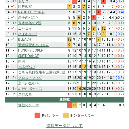
2
-1
↑
トリコ
-
1
4
3
4
6
5
1
3.4
(-0.2)
3
+1
↓
暗殺教室
4
2
3
7
2
4
3
7
4.0
(+0.5)
4
-1
↑
NARUTO -ナルト-
7
6
2
5
9
3
1
2
4.4
(-0.4)
5
+1
↓
黒子のバスケ
5
5
6
2
6
1
4
6
4.4
(±0.0)
6
-1
↑
斉木楠雄のΨ難
6
8
9
4
3
10
11
5
7.0
(+0.1)
7
+1
↓
ニセコイ
3
11
5
6
5
8
9
12
7.4
(+0.6)
8
-1
↑
ハイキュー!!
11
15
13
9
7
7
10
9
10.1
(-0.2)
9
+1
↓
BLEACH
12
9
7
10
10
11
7
15
10.1
(+0.3)
10
-
新米婦警キルコさん
9
7
8
15
11
16
17
8
11.4
(+0.9)
11
-
HUNGRY JOKER
8
12
10
13
8
17
14
11
11.6
(+0.3)
12
-
SKET DANCE
10
10
17
14
15
12
8
10
12.0
(+0.1)
13
-
銀魂
13
14
14
17
16
9
13
16
14.0
(+0.4)
14
-
べるぜバブ
16
16
15
12
14
15
16
13
14.6
(+0.2)
15
-
こちら葛飾区亀有公園前派出所
14
17
19
19
17
18
18
18
17.5
(+0.5)
16
-2
↑
クロス・マネジ
17
18
20
16
19
21
20
14
18.1
(-0.5)
17
+1
↓
烈!!!伊達先パイ
19
19
21
11
21
22
15
19
18.4
(+0.3)
18
-1
↑
めだかボックス
18
20
16
20
20
20
19
17
18.8
(+0.2)
19
+2
↓
クロガネ
15
21
18
18
18
19
21
20
18.8
(+0.7)
新連載
-
-
食戟のソーマ
1
13
12
8
13
14
6
4
8.9
巻頭カラー
センターカラー
掲載データについて