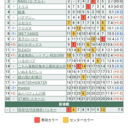
2
-
NARUTO -ナルト-
2
-
3
4
2
1
2
5
2.7
(±0.0)
3
-
トリコ
4
7
5
3
1
7
3
4
4.3
(±0.0)
4
-
銀魂
3
3
10
5
5
2
10
3
5.1
(-0.2)
5
-
バクマン。
5
4
4
1
4
14
11
10
6.6
(+1.0)
6
-
ニセコイ
7
8
8
7
7
8
5
9
7.4
(+1.0)
7
-1
↑
クロガネ
8
10
12
16
10
12
7
6
10.1
(-0.5)
8
-1
↑
SKET DANCE
11
9
14
10
14
13
4
7
10.3
(-0.6)
9
-1
↑
黒子のバスケ
6
11
11
12
16
10
16
1
10.4
(-0.7)
10
+3
↓
めだかボックス
9
1
15
11
6
16
14
13
10.6
(+0.8)
11
-1
↑
BLEACH
15
14
6
18
18
6
12
8
12.1
(±0.0)
12
+1
↓
家庭教師ヒットマン REBORN!
10
5
17
13
13
5
18
18
12.4
(+0.6)
13
-
べるぜバブ
17
18
19
19
8
4
6
11
12.8
(-0.8)
14
-
こちら葛飾区亀有公園前派出所
13
15
1
14
19
17
15
14
13.5
(-0.3)
15
-
いぬまるだしっ
18
16
9
17
12
15
17
17
15.1
(+0.3)
16
-
鏡の国の針栖川
14
20
21
9
11
18
21
15
16.1
(+0.5)
17
-1
↑
HUNTER×HUNTER
16
17
16
15
15
19
20
19
17.1
(±0.0)
18
-1
↑
magico
12
19
13
20
17
21
19
16
17.1
(-0.2)
19
+2
↓
ぬらりひょんの孫
20
13
20
6
20
20
22
21
17.8
(+1.5)
20
-
ST&RS -スターズ-
19
21
18
21
21
22
23
20
20.6
(+0.6)
新連載
-
-
現存!古代生物史パッキー
1
6
7
8
9
11
9
12
7.9
巻頭カラー
センターカラー