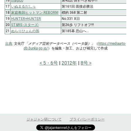
16
magico
第42話 倒すべき相手!!!
17
いぬまるだしっ
第161回 面接必勝法
18
家庭教師ヒットマン REBORN!
標的 368 第二射
19
HUNTER×HUNTER
No.331 X日
20
ST&RS -スターズ-
第26歩 リフトオフ!!!
21
ぬらりひょんの孫
第185幕 恐山へ…
出典
: 文化庁
「メディア芸術データベース（ベータ版）」
（
https://mediaarts-
db.bunka.go.jp/
）を編集・加工、および補完して作成
5・6号
2012年
8号
ジャジャン研について
プライバシーポリシー