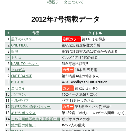
掲載データについて
2012年7号掲載データ
#
作品
タイトル
1
黒子のバスケ
巻頭カラー
第148Q 初得点!!
2
ONE PIECE
第652話 前途多難の予感
3
銀魂
第384訓 監察の恋は監察から始まる
4
トリコ
グルメ 171 時代の覇者!!
5
NARUTO -ナルト-
569:意志の証明!!
6
クロガネ
カラー
18本目 五月雨
7
SKET DANCE
第216話 A組の仲谷さん
8
BLEACH
479. Goodbye to Our Xcution
9
ニセコイ
カラー
第9話 セッキン
10
バクマン。
162ページ 温泉と二択
11
べるぜバブ
バブ 139 たつみさん
12
現存!古代生物史パッキー
カラー
第8紀 ライバル(?)登場!!
13
めだかボックス
第129箱 「ゆえにこのゲーム間違いなく」
14
こちら葛飾区亀有公園前派出所
ビデオメガネの巻
15
鏡の国の針栖川
#25 2人の儀式