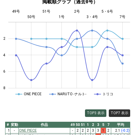
掲載順グラフ（過去8号）
49号
51号
2号
5・6号
50号
1号
L
3・4号
7号
2
4
4
6
8
ONE PIECE
NARUTO -ナルト-
トリコ
TOP3 表示
TOP7 表示
#
変動
作品
49
50
51
1
2
3
5
7
平均
1
-
ONE PIECE
-
2
2
2
3
3
1
2
2.1
(-0.2)