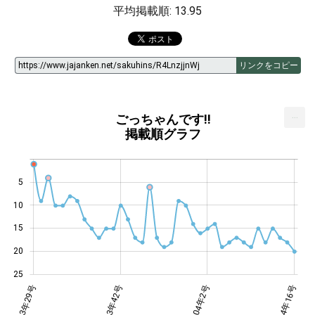
平均掲載順: 13.95
リンクをコピー
...
ごっちゃんです!!
掲載順グラフ
5
10
14
15
20
25
年41号
年52号
年13号
2003年29号
2003年42号
2004年16号
2004年2号
2004年16号