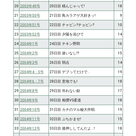
20
2003年49号
20日目 積んじゃって!
18
21
2003年50号
21日目 鳥カラアゲ大好きッ!
9
22
2003年51号
22日目 チャビン?チョビン?
10
23
2003年52号
23日目 夕陽を浴びて
14
24
2004年1号
24日目 チキン野郎
16
25
2004年2号
25日目 迷いなし!?
15
26
2004年3号
26日目 弱点
14
27
2004年4・5号
27日目 デブってだけで…
19
28
2004年6・7号
28日目 意地でも!
18
29
2004年8号
29日目 吊れない奴
17
30
2004年9号
30日目 相撲VS柔道
18
31
2004年10号
31日目 カチのマル秘大作戦
19
32
2004年11号
32日目 ぶちかませ!
15
33
2004年12号
33日目 後押ししてんだよ…!
18