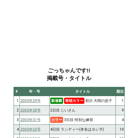
ごっちゃんです!!
掲載号・タイトル
#
年・号
タイトル
順位
1
2003年29号
新連載
巻頭カラー
初日 大関の息子
1
2
2003年30号
2日目 じいさん
9
3
2003年31号
カラー
3日目 特別な練習
4
4
2003年32号
4日目 ランディー(本名はヨシヲ)
10