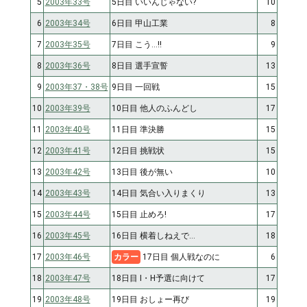
5
2003年33号
5日目 いいんじゃない?
10
6
2003年34号
6日目 甲山工業
8
7
2003年35号
7日目 こう…!!
9
8
2003年36号
8日目 選手宣誓
13
9
2003年37・38号
9日目 一回戦
15
10
2003年39号
10日目 他人のふんどし
17
11
2003年40号
11日目 準決勝
15
12
2003年41号
12日目 挑戦状
15
13
2003年42号
13日目 後が無い
10
14
2003年43号
14日目 気合い入りまくり
13
15
2003年44号
15日目 止めろ!
17
16
2003年45号
16日目 横着しねえで…
18
17
2003年46号
カラー
17日目 個人戦なのに
6
18
2003年47号
18日目 I・H予選に向けて
17
19
2003年48号
19日目 おしょー再び
19