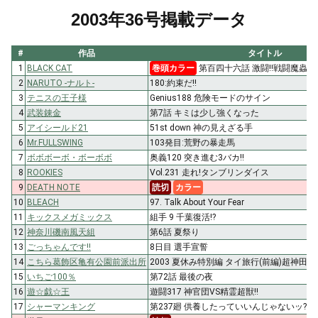
2003年36号掲載データ
#
作品
タイトル
1
BLACK CAT
巻頭カラー
第百四十六話 激闘!!戦闘魔蟲!!
2
NARUTO -ナルト-
180:約束だ!!
3
テニスの王子様
Genius188 危険モードのサイン
4
武装錬金
第7話 キミは少し強くなった
5
アイシールド21
51st down 神の見えざる手
6
Mr.FULLSWING
103発目:荒野の暴走馬
7
ボボボーボ・ボーボボ
奥義120 突き進む3バカ!!
8
ROOKIES
Vol.231 走れ!タンブリンダイス
9
DEATH NOTE
読切
カラー
10
BLEACH
97. Talk About Your Fear
11
キックスメガミックス
組手 9 千葉復活!?
12
神奈川磯南風天組
第6話 夏祭り
13
ごっちゃんです!!
8日目 選手宣誓
14
こちら葛飾区亀有公園前派出所
2003 夏休み特別編 タイ旅行(前編)超神田
15
いちご100％
第72話 最後の夜
16
遊☆戯☆王
遊闘317 神官団VS精霊超獣!!
17
シャーマンキング
第237廻 供養したっていいんじゃないッ?