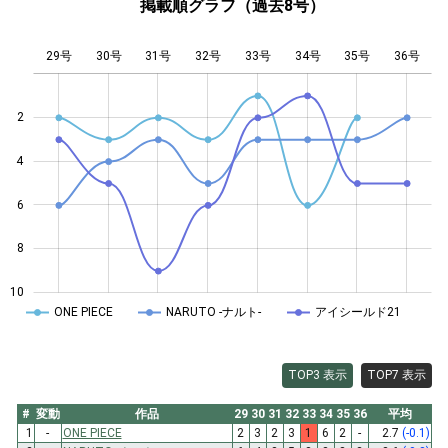
掲載順グラフ（過去8号）
29号
30号
31号
32号
L
33号
34号
35号
36号
2
4
10
6
8
10
ONE PIECE
NARUTO -ナルト-
アイシールド21
TOP3 表示
TOP7 表示
#
変動
作品
29
30
31
32
33
34
35
36
平均
1
-
ONE PIECE
2
3
2
3
1
6
2
-
2.7
(-0.1)