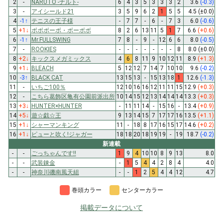
2
-
NARUTO -ナルト-
6
4
3
5
3
3
3
2
3.6
(-0.3)
3
-
アイシールド21
3
5
9
6
2
1
5
5
4.5
(±0.0)
4
-1
↑
テニスの王子様
-
7
7
-
6
-
7
3
6.0
(-0.6)
5
+1
↓
ボボボーボ・ボーボボ
8
2
6
13
11
5
1
7
6.6
(+0.6)
6
-1
↑
Mr.FULLSWING
7
8
-
9
-
12
6
6
8.0
(-0.5)
7
-
ROOKIES
-
-
-
-
-
-
-
8
8.0
(±0.0)
8
+2
↓
キックスメガミックス
4
6
8
11
9
10
12
11
8.9
(+1.3)
9
+1
↓
BLEACH
5
12
12
7
14
7
10
10
9.6
(-0.2)
10
-3
↑
BLACK CAT
13
15
13
-
15
13
18
1
12.6
(-1.3)
11
-
いちご100％
12
10
16
16
12
11
11
15
12.9
(+0.3)
12
-
こちら葛飾区亀有公園前派出所
10
14
15
12
13
14
14
14
13.3
(+0.3)
13
+3
↓
HUNTER×HUNTER
-
11
11
14
-
15
16
-
13.4
(+0.9)
14
+5
↓
遊☆戯☆王
9
13
14
15
7
17
17
16
13.5
(+1.1)
15
+1
↓
シャーマンキング
11
-
18
8
17
16
15
17
14.6
(+0.2)
16
+1
↓
ピューと吹く!ジャガー
18
18
20
18
19
19
-
19
18.7
(-0.2)
新連載
-
-
ごっちゃんです!!
1
9
4
10
10
8
9
13
8.0
-
-
武装錬金
-
1
5
4
4
2
8
4
4.0
-
-
神奈川磯南風天組
-
-
1
2
5
4
4
12
4.7
巻頭カラー
センターカラー
掲載データについて