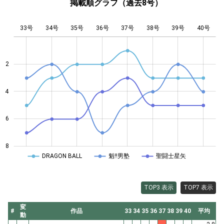
掲載順グラフ（過去8号）
33号
34号
35号
36号
L
37号
38号
39号
40号
2
4
4
6
8
DRAGON BALL
魁!!男塾
聖闘士星矢
TOP3 表示
TOP7 表示
変
#
作品
33
34
35
36
37
38
39
40
平均
動