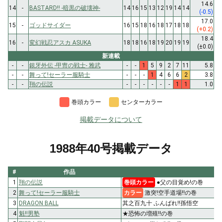
14.6
14
-
BASTARD!! -暗黒の破壊神-
14
16
15
13
12
19
14
14
(-0.5)
17.0
15
-
ゴッドサイダー
16
15
18
16
18
17
18
18
(+0.2)
18.4
16
-
変幻戦忍アスカ ASUKA
18
18
16
18
19
20
19
19
(±0.0)
新連載
-
-
銀牙外伝 -甲冑の戦士- 雅武
-
-
1
5
9
2
7
11
5.8
-
-
舞って!セーラー服騎士
-
-
-
1
4
6
6
2
3.8
-
-
翔の伝説
-
-
-
-
-
-
1
1
1.0
巻頭カラー
センターカラー
掲載データについて
1988年40号掲載データ
#
作品
タ
1
翔の伝説
巻頭カラー
●父の目覚め!の巻
2
舞って!セーラー服騎士
カラー
激突!空手道場!!の巻
3
DRAGON BALL
其之百九十 ふんばれ!!孫悟空
4
魁!!男塾
★恐怖の増殖!!の巻