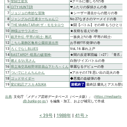
5
聖闘士星矢
●クールに徹しろ!!の巻
6
CITY HUNTER
❤ふたりの探偵さんの巻
7
ジョジョの奇妙な冒険
★シーザー過去からの怒りの巻
8
ジャングルの王者ターちゃん♡
No.27なぎさのマーメイドの巻
9
THE MoMoTARoH ザ・モモタロウ
★闘【バトル】その49 もうひとりの
10
神様はサウスポー
★友樹を追え!の巻
11
銀牙外伝 -甲冑の戦士- 雅武
一族炎上!!の巻 -甲冑の戦士-
12
こちら葛飾区亀有公園前派出所
お手柄!?不発弾!の巻
13
ろくでなしBLUES
VoL.16 暴れ上戸
14
BASTARD!! -暗黒の破壊神-
★闇の反逆軍団編〔○27〕「青爪」
15
燃える!お兄さん
白熱!クイズバトルの巻
16
県立海空高校野球部員山下たろ～くん
華麗なるデビューの巻
17
ついでにとんちんかん
●アホその178 思い出の花火の巻
18
ゴッドサイダー
◆悪魔の血破弾の巻
19
変幻戦忍アスカ ASUKA
連載終了
最終話 蘭丸とアスカ歴史
出典
: 文化庁
「メディア芸術データベース（ベータ版）」
（
https://mediaarts-
db.bunka.go.jp/
）を編集・加工、および補完して作成
39号
1988年
41号