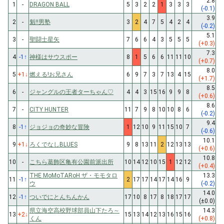
2.8
1
-
DRAGON BALL
5
3
2
2
1
3
3
3
(-0.1)
3.9
2
-
魁!!男塾
3
2
4
7
5
4
2
4
(-0.2)
5.1
3
-
聖闘士星矢
7
6
6
4
3
5
5
5
(+0.3)
7.3
4
-1
↑
神様はサウスポー
8
1
5
6
6
11
11
10
(+0.7)
8.0
5
+1
↓
燃える!お兄さん
6
9
7
3
7
13
4
15
(+1.7)
8.5
6
-
ジャングルの王者ターちゃん♡
4
4
3
15
16
9
9
8
(+0.6)
8.6
7
-
CITY HUNTER
11
7
9
8
10
10
8
6
(-0.2)
9.4
8
-1
↑
ジョジョの奇妙な冒険
1
12
10
9
11
15
10
7
(-0.6)
10.1
9
+1
↓
ろくでなしBLUES
9
8
13
11
2
12
13
13
(+0.6)
10.8
10
-
こちら葛飾区亀有公園前派出所
10
14
12
10
15
1
12
12
(+0.4)
THE MoMoTARoH ザ・モモタロ
13.3
11
-1
↑
2
17
17
14
17
14
16
9
ウ
(-0.2)
14.0
12
-1
↑
ついでにとんちんかん
17
10
8
17
8
18
17
17
(±0.0)
県立海空高校野球部員山下たろ～
14.3
13
+2
↓
15
13
14
12
13
16
15
16
くん
(+0.8)