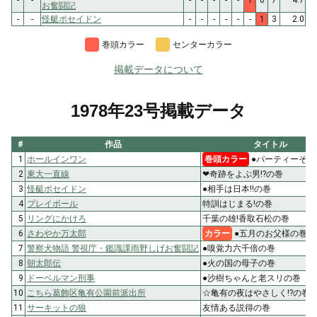
お奮闘記
-
-
怪艇ポセイドン
-
-
-
-
-
-
1
3
2.0
巻頭カラー
センターカラー
掲載データについて
1978年23号掲載データ
#
作品
タイトル
1
ホールインワン
巻頭カラー
●パーティーその
2
東大一直線
❤奇跡をよぶ男!?の巻
3
怪艇ポセイドン
●相手は日本!!の巻
4
プレイボール
特訓はじまる!の巻
5
リングにかけろ
千葉の雄!香取石松の巻
6
さわやか万太郎
カラー
●五月のお父様の巻
7
警察犬物語 警視庁・鑑識課雨野しげお奮闘記
●嗅覚力六千倍の巻
8
朝太郎伝
●火の国の母子の巻
9
ドーベルマン刑事
●沙樹ちゃんと老スリの巻
10
こちら葛飾区亀有公園前派出所
☆亀有の夜はやさしく!?の巻
11
サーキットの狼
友情ある説得の巻