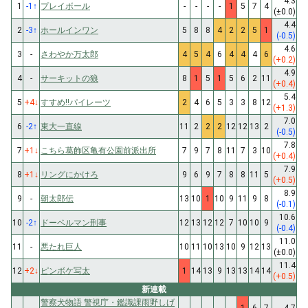
4.3
1
-1
↑
プレイボール
-
-
-
-
1
5
7
4
(±0.0)
4.4
2
-3
↑
ホールインワン
5
8
8
4
2
2
5
1
(-0.5)
4.6
3
-
さわやか万太郎
4
5
4
6
4
4
4
6
(+0.2)
4.9
4
-
サーキットの狼
8
1
5
1
5
6
2
11
(+0.4)
5.4
5
+4
↓
すすめ!!パイレーツ
2
4
6
5
3
3
8
12
(+1.3)
7.0
6
-2
↑
東大一直線
11
2
2
2
12
12
13
2
(-0.5)
7.8
7
+1
↓
こちら葛飾区亀有公園前派出所
7
9
7
8
11
7
3
10
(+0.4)
7.9
8
+1
↓
リングにかけろ
9
6
9
7
8
8
11
5
(+0.5)
8.9
9
-
朝太郎伝
13
10
1
10
9
11
9
8
(-0.1)
10.6
10
-2
↑
ドーベルマン刑事
12
13
12
12
7
10
10
9
(-0.4)
11.0
11
-
悪たれ巨人
10
11
10
13
10
9
12
13
(±0.0)
11.4
12
+2
↓
ピンボケ写太
1
14
13
9
13
13
14
14
(+0.5)
新連載
警察犬物語 警視庁・鑑識課雨野しげ
-
-
-
-
-
-
-
1
6
7
4.7