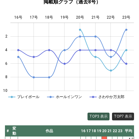
掲載順グラフ（過去8号）
16号
17号
18号
19号
L
20号
21号
22号
23号
2
4
10
6
8
10
プレイボール
ホールインワン
さわやか万太郎
TOP3 表示
TOP7 表示
変
#
作品
16
17
18
19
20
21
22
23
平均
動