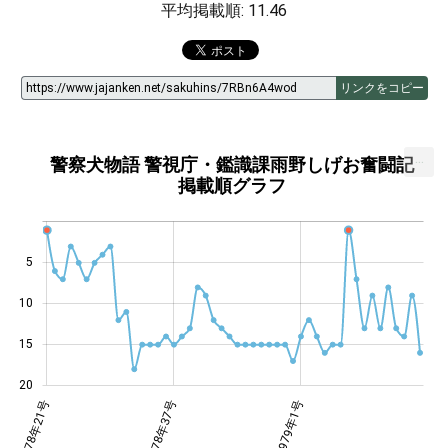
平均掲載順: 11.46
リンクをコピー
...
警察犬物語 警視庁・鑑識課雨野しげお奮闘記
掲載順グラフ
5
14
10
15
20
年35号
年49号
年36号
年36号
年51号
年39号
1978年21号
1978年37号
1978年37号
1979年1号