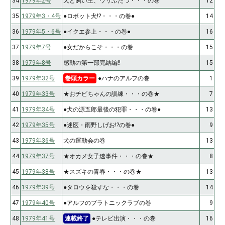
34
1979年2号
犬と飼い主、ウリふたつ・・・の巻
12
35
1979年3・4号
●ロボット犬!?・・・の巻●
14
36
1979年5・6号
●イクエ参上・・・の巻●
16
37
1979年7号
●女だからこそ・・・の巻
15
38
1979年8号
感動の第一部完結編!!
15
39
1979年32号
巻頭カラー
●ハナのアルフの巻
1
40
1979年33号
★おチビちゃんの訓練・・・の巻★
7
41
1979年34号
●犬の源五郎最後の犯罪・・・の巻●
13
42
1979年35号
●迷医・雨野しげお!?の巻●
9
43
1979年36号
犬の運動会の巻
13
44
1979年37号
★オカメ女子遼事件・・・の巻★
8
45
1979年38号
★スズキの青春・・・の巻★
13
46
1979年39号
●タロウを殺すな・・・の巻
14
47
1979年40号
●アルフのプラトニックラブの巻
9
48
1979年41号
連載終了
●テレビ出演・・・の巻
16