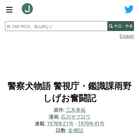
作品・作者
English
警察犬物語 警視庁・鑑識課雨野
しげお奮闘記
原作:
三木孝祐
漫画:
石川サブロウ
連載:
1978年21号
-
1979年41号
話数:
全48話