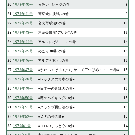
20
1978年40号
黄色いTシャツの巻
8
21
1978年41号
警察犬に挑戦!!の巻
9
22
1978年42号
名犬育成法!?の巻
12
23
1978年43号
連続爆破魔“赤い牙”の巻
13
24
1978年44号
アルフにげろ～っ!!の巻
14
25
1978年45号
のこり30秒!!の巻
15
26
1978年46号
アルフを救え!!の巻
15
27
1978年47号
●かわいくば ふたつしかって三つほめ・・・の巻●
15
28
1978年48号
●レックスの青春の巻●
15
29
1978年49号
●日本一の訓練犬の巻●
15
30
1978年50号
●魔のハイキングの巻●
15
31
1978年51号
●スランプ脱出法の巻●
15
32
1978年52号
●犬犬の仲の巻●
17
33
1979年1号
●コロのしっと心の巻●
14