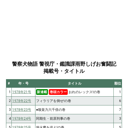
警察犬物語 警視庁・鑑識課雨野しげお奮闘記
掲載号・タイトル
#
年・号
タイトル
順位
1
1978年21号
新連載
巻頭カラー
おれのレックス!の巻
1
2
1978年22号
フィラリアを倒せ!の巻
6
3
1978年23号
●嗅覚力六千倍の巻
7
4
1978年24号
同期生・前原刑事の巻
3
5
1978年25号
放火魔を追え!の巻
5