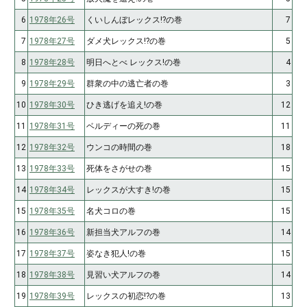
6
1978年26号
くいしんぼレックス!?の巻
7
7
1978年27号
ダメ犬レックス!?の巻
5
8
1978年28号
明日へとべ レックス!の巻
4
9
1978年29号
群衆の中の逃亡者の巻
3
10
1978年30号
ひき逃げを追え!の巻
12
11
1978年31号
ベルディーの死の巻
11
12
1978年32号
ウンコの時間の巻
18
13
1978年33号
死体をさがせの巻
15
14
1978年34号
レックスが大すき!の巻
15
15
1978年35号
名犬コロの巻
15
16
1978年36号
新担当犬アルフの巻
14
17
1978年37号
姿なき犯人!の巻
15
18
1978年38号
見習い犬アルフの巻
14
19
1978年39号
レックスの初恋!?の巻
13