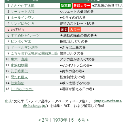
1
さわやか万太郎
新連載
巻頭カラー
●花見家の救世主!!の巻
2
サーキットの狼
シルエットの健闘の巻
3
ホールインワン
●タライの幻の巻
4
リングにかけろ
絶望のストレート!の巻
5
たびだち
読切
カラー
6
すすめ!!パイレーツ
★感動の除夜の鐘の巻★
7
ピンボケ写太
挑戦!流しどりの巻
8
ドーベルマン刑事
●さらば三森の巻
9
こちら葛飾区亀有公園前派出所
警察ガルタの巻
10
東大一直線
アホの血がさわぐ!の巻
11
家族動物園
●かかれ!トラ公の巻●
12
孔子暗黒伝
●黄帝の台の巻●
13
悪たれ巨人
怪童初対決!!の巻
14
朝太郎伝
●ポン太逃げる!の巻
15
1・2のアッホ!!
●漫画が消える日の巻●
出典
: 文化庁
「メディア芸術データベース（ベータ版）」
（
https://mediaarts-
db.bunka.go.jp/
）を編集・加工、および補完して作成
2号
1978年
5・6号