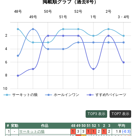
掲載順グラフ（過去8号）
48号
50号
52号
2号
49号
51号
L
1号
3・4号
2
4
10
6
8
10
サーキットの狼
ホールインワン
すすめ!!パイレーツ
TOP3 表示
TOP7 表示
#
変動
作品
48
49
50
51
52
1
2
3
平均
1
-
サーキットの狼
1
3
3
1
1
2
1
2
1.8
(-0.3)