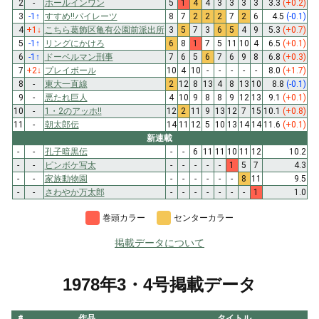
2
-
ホールインワン
5
1
4
4
3
3
3
3
3.3
(+0.2)
3
-1
↑
すすめ!!パイレーツ
8
7
2
2
2
7
2
6
4.5
(-0.1)
4
+1
↓
こちら葛飾区亀有公園前派出所
3
5
7
3
6
5
4
9
5.3
(+0.7)
5
-1
↑
リングにかけろ
6
8
1
7
5
11
10
4
6.5
(+0.1)
6
-1
↑
ドーベルマン刑事
7
6
5
6
7
6
9
8
6.8
(+0.3)
7
+2
↓
プレイボール
10
4
10
-
-
-
-
-
8.0
(+1.7)
8
-
東大一直線
2
12
8
13
4
8
13
10
8.8
(-0.1)
9
-
悪たれ巨人
4
10
9
8
8
9
12
13
9.1
(+0.1)
10
-
1・2のアッホ!!
12
2
11
9
13
12
7
15
10.1
(+0.8)
11
-
朝太郎伝
14
11
12
5
10
13
14
14
11.6
(+0.1)
新連載
-
-
孔子暗黒伝
-
-
6
11
11
10
11
12
10.2
-
-
ピンボケ写太
-
-
-
-
-
1
5
7
4.3
-
-
家族動物園
-
-
-
-
-
-
8
11
9.5
-
-
さわやか万太郎
-
-
-
-
-
-
-
1
1.0
巻頭カラー
センターカラー
掲載データについて
1978年3・4号掲載データ
#
作品
タイトル