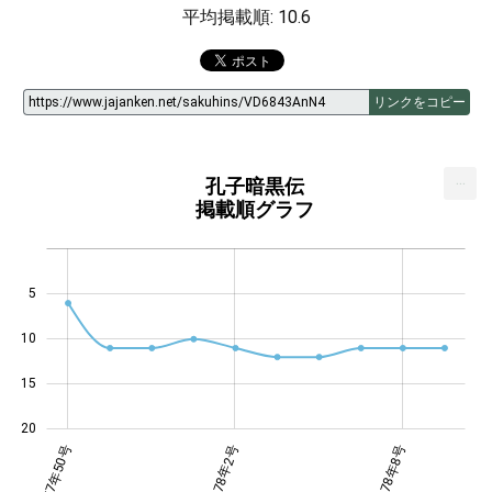
平均掲載順: 10.6
リンクをコピー
...
孔子暗黒伝
掲載順グラフ
5
14
10
15
20
5・6号
8年1号
8年9号
1977年50号
1978年2号
1977年50号
1978年8号