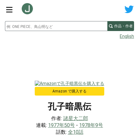
作品・作者
English
Amazon で購入する
孔子暗黒伝
作者:
諸星大二郎
連載:
1977年50号
-
1978年9号
話数:
全10話