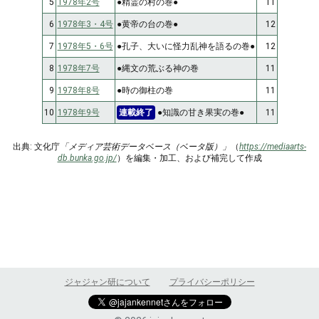
5
1978年2号
●精霊の村の巻●
11
6
1978年3・4号
●黄帝の台の巻●
12
7
1978年5・6号
●孔子、大いに怪力乱神を語るの巻●
12
8
1978年7号
●縄文の荒ぶる神の巻
11
9
1978年8号
●時の御柱の巻
11
10
1978年9号
連載終了
●知識の甘き果実の巻●
11
出典: 文化庁
「メディア芸術データベース（ベータ版）」
（
https://mediaarts-
db.bunka.go.jp/
）を編集・加工、および補完して作成
ジャジャン研について
プライバシーポリシー