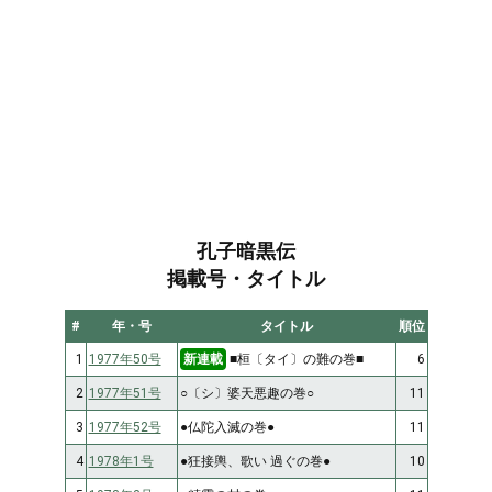
孔子暗黒伝
掲載号・タイトル
#
年・号
タイトル
順位
1
1977年50号
新連載
■桓〔タイ〕の難の巻■
6
2
1977年51号
○〔シ〕婆天悪趣の巻○
11
3
1977年52号
●仏陀入滅の巻●
11
4
1978年1号
●狂接輿、歌い 過ぐの巻●
10