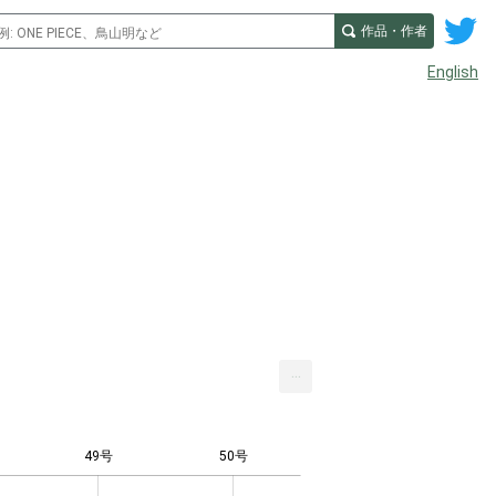
作品・作者
English
...
49号
50号