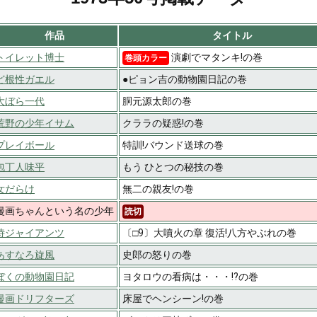
作品
タイトル
トイレット博士
演劇でマタンキ!の巻
巻頭カラー
ど根性ガエル
●ピョン吉の動物園日記の巻
大ぼら一代
胴元源太郎の巻
荒野の少年イサム
クララの疑惑!の巻
プレイボール
特訓!バウンド送球の巻
包丁人味平
もう ひとつの秘技の巻
女だらけ
無二の親友!の巻
漫画ちゃんという名の少年
読切
侍ジャイアンツ
〔□9〕大噴火の章 復活!八方やぶれの巻
あすなろ旋風
史郎の怒りの巻
ぼくの動物園日記
ヨタロウの看病は・・・!?の巻
漫画ドリフターズ
床屋でヘンシーン!の巻