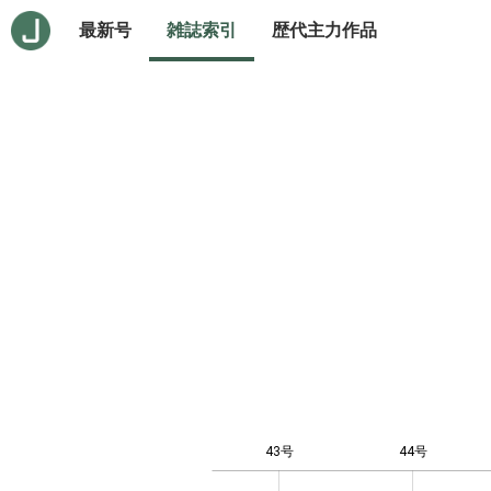
最新号
雑誌索引
歴代主力作品
43号
44号
12
-4
-1
-2
0
1
3