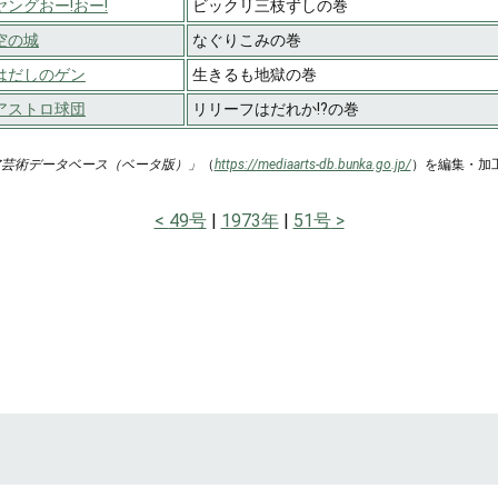
ヤングおー!おー!
ビックリ三枝ずしの巻
空の城
なぐりこみの巻
はだしのゲン
生きるも地獄の巻
アストロ球団
リリーフはだれか!?の巻
ア芸術データベース（ベータ版）」
（
https://mediaarts-db.bunka.go.jp/
）を編集・加
49号
1973年
51号