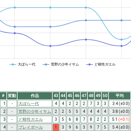
大ぼら一代
荒野の少年イサム
ど根性ガエル
#
変動
作品
43
44
45
46
47
48
49
50
平均
1
-
大ぼら一代
4
4
2
2
2
7
3
3
3.4
(±0.0)
2
-
荒野の少年イサム
2
2
5
5
4
4
4
4
3.8
(±0.0)
3
-
ど根性ガエル
3
5
6
8
7
8
2
2
5.1
(+0.1)
4
-
プレイボール
1
3
9
6
3
9
7
5
5.4
(±0.0)