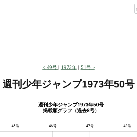
49号
1973年
51号
週刊少年ジャンプ
1973年50号
週刊少年ジャンプ1973年50号
掲載順グラフ（過去8号）
45号
46号
L
47号
48号