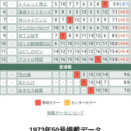
5
-
トイレット博士
5
10
7
7
6
3
8
1
5.9
(-0.1)
6
-
漫画ドリフターズ
9
8
3
3
12
5
5
12
7.1
(+0.5)
7
-
侍ジャイアンツ
8
7
1
12
9
2
9
9
7.1
(+0.2)
8
-
ヤングおー!おー!
10
9
4
4
8
6
6
13
7.5
(+0.5)
9
-
包丁人味平
7
1
8
9
11
14
12
6
8.5
(+0.1)
10
-
ぼくの動物園日記
6
11
10
11
10
10
11
11
10.0
(+0.6)
11
-
はだしのゲン
14
12
11
13
14
12
16
15
13.4
(+0.4)
12
-
アストロ球団
15
16
15
15
16
16
1
16
13.8
(+0.2)
新連載
-
-
空の城
-
-
-
1
5
15
13
14
9.6
-
-
女だらけ
-
-
-
-
1
13
14
7
8.8
-
-
あすなろ旋風
-
-
-
-
-
1
10
10
7.0
巻頭カラー
センターカラー
掲載データについて
1973年50号掲載データ