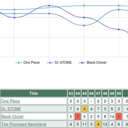
One Piece
Dr. STONE
Black Clover
Title
43
44
45
46
47
48
49
50
One Piece
2
3
3
-
2
2
3
3
2
Dr. STONE
7
4
4
4
7
3
5
2
Black Clover
5
1
5
2
5
8
14
1
The Promised Neverland
4
5
11
3
4
12
4
6
6