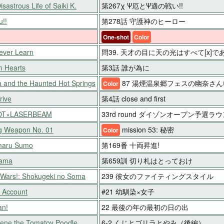
sastrous Life of Saiki K.
第267χ Ψ厄とΨ適の戦い!!
u!!
第278話 守護神のヒーロー
One-shot
Color
ever Learn
問39. 天才の目に天の光はすべて[x]で
 Hearts
第3話 誰が為に
 and the Haunted Hot Springs
87 湯煙温泉郷フェスの幽奈さん
Color
rive
第4話 close and first
OT×LASERBEAM
33rd round ダイゾンオープン予選ラ
g Weapon No. 01
mission 53: 秘密
Color
maru Sumo
第169番 十両昇進!
Tama
第659訓 切り札はとっておけ
Wars!: Shokugeki no Soma
239 彼女のファイティングスタイル
 Account
#21 幼馴染×女子
an!
22 最後の年の最初の日の出
ene the Tomatoy Poodle
6-2 くじとゴリラとやみ（後編）