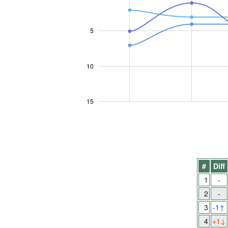
5
10
10
15
#
Diff
1
-
2
-
3
-1
↑
4
+1
↓