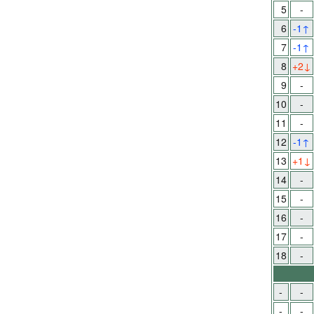
5
-
6
-1
↑
7
-1
↑
8
+2
↓
9
-
10
-
11
-
12
-1
↑
13
+1
↓
14
-
15
-
16
-
17
-
18
-
-
-
-
-