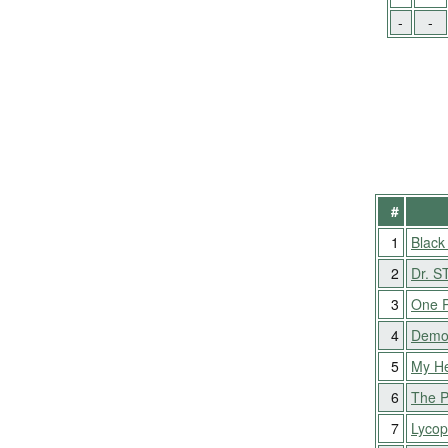
-
-
#
1
Black
2
Dr. 
3
One P
4
Demon
5
My H
6
The P
7
Lycop