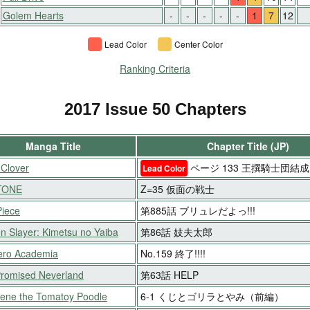
Golem Hearts
-
-
-
-
-
1
7
12
Lead Color
Center Color
Ranking Criteria
2017 Issue 50 Chapters
Manga Title
Chapter Title (JP)
 Clover
ページ 133 王撰騎士団結成
Lead Color
STONE
Z=35 仮面の戦士
iece
第885話 ブリュレだよっ!!!
 Slayer: Kimetsu no Yaiba
第86話 妓夫太郎
ero Academia
No.159 終了!!!!
romised Neverland
第63話 HELP
ene the Tomatoy Poodle
6-1 くじとゴリラとやみ（前編）