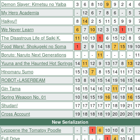
Demon Slayer: Kimetsu no Yaiba
3
6
8
10
9
9
2
4
My Hero Academia
-
12
6
7
8
6
-
5
Haikyu!!
8
14
2
5
11
5
9
9
We Never Learn
6
7
10
12
3
13
1
11
7
The Disastrous Life of Saiki K.
11
10
13
1
6
15
12
8
Food Wars!: Shokugeki no Soma
1
2
9
14
18
7
15
19
10
Boruto: Naruto Next Generations
-
-
-
11
-
-
-
-
11
Yuuna and the Haunted Hot Springs
14
11
12
9
13
17
8
13
12
Hinomaru Sumo
15
13
7
8
15
14
11
17
12
ROBOT×LASERBEAM
13
8
16
15
14
19
16
15
14
Gin Tama
16
15
14
16
12
11
17
18
14
Spring Weapon No. 01
10
16
15
19
16
16
18
16
15
Shudan!
17
17
17
17
17
18
19
21
17
Cross Account
19
18
18
18
19
20
20
20
19
New Serialization
Lycopene the Tomatoy Poodle
-
-
1
6
10
10
6
7
Full Drive
-
-
-
-
1
4
10
14