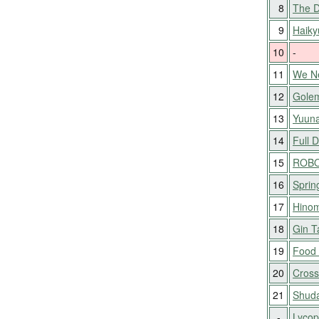
8
The Di
9
Haiky
10
-
11
We N
12
Golem
13
Yuuna
14
Full D
15
ROB
16
Sprin
17
Hino
18
Gin 
19
Food 
20
Cross
21
Shud
-
Lycop