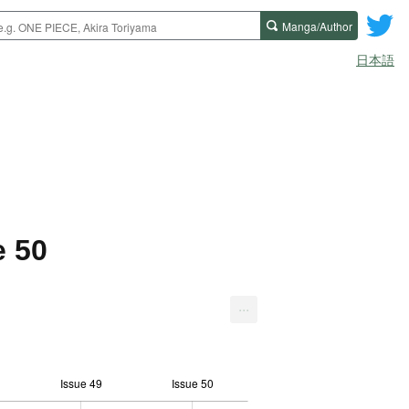
Manga/Author
日本語
e 50
...
Issue 49
Issue 50