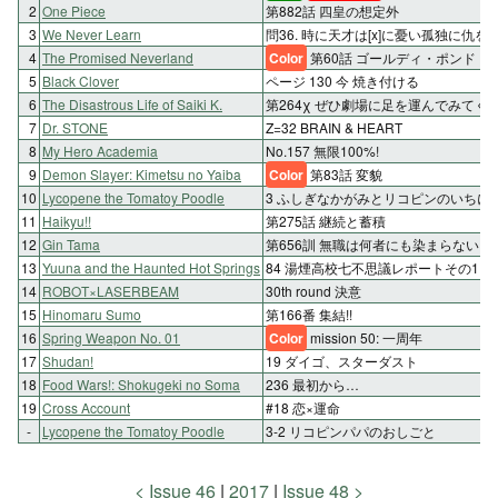
2
One Piece
第882話 四皇の想定外
3
We Never Learn
問36. 時に天才は[x]に憂い孤独に仇を
4
The Promised Neverland
Color
第60話 ゴールディ・ポンド
5
Black Clover
ページ 130 今 焼き付ける
6
The Disastrous Life of Saiki K.
第264χ ぜひ劇場に足を運んでみてくだ
7
Dr. STONE
Z=32 BRAIN & HEART
8
My Hero Academia
No.157 無限100%!
9
Demon Slayer: Kimetsu no Yaiba
Color
第83話 変貌
10
Lycopene the Tomatoy Poodle
3 ふしぎなかがみとリコピンのいちに
11
Haikyu!!
第275話 継続と蓄積
12
Gin Tama
第656訓 無職は何者にも染まらない
13
Yuuna and the Haunted Hot Springs
84 湯煙高校七不思議レポートその1
14
ROBOT×LASERBEAM
30th round 決意
15
Hinomaru Sumo
第166番 集結!!
16
Spring Weapon No. 01
Color
mission 50: 一周年
17
Shudan!
19 ダイゴ、スターダスト
18
Food Wars!: Shokugeki no Soma
236 最初から…
19
Cross Account
#18 恋×運命
-
Lycopene the Tomatoy Poodle
3-2 リコピンパパのおしごと
Issue 46
2017
Issue 48