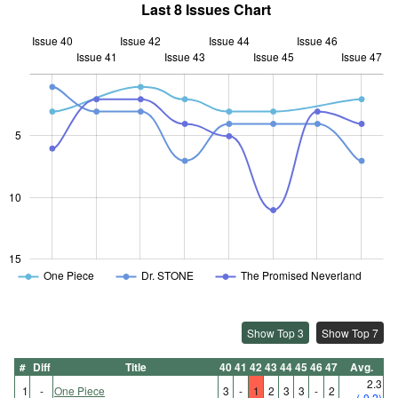
Last 8 Issues Chart
Issue 40
Issue 42
Issue 44
Issue 46
Issue 41
Issue 43
L
Issue 45
Issue 47
5
10
10
15
One Piece
Dr. STONE
The Promised Neverland
Show Top 3
Show Top 7
#
Diff
Title
40
41
42
43
44
45
46
47
Avg.
2.3
1
-
One Piece
3
-
1
2
3
3
-
2
(-0.2)