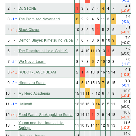
4.1
2
-
Dr. STONE
1
3
3
7
4
4
4
7
(+0.6)
4.6
3
-1
↑
The Promised Neverland
6
2
2
4
5
11
3
4
(-0.5)
5.1
4
+1
↓
Black Clover
10
8
5
5
1
5
2
5
(+0.1)
7.0
5
-
Demon Slayer: Kimetsu no Yaiba
7
6
7
3
6
8
10
9
(±0.0)
7.5
6
-
The Disastrous Life of Saiki K.
5
4
10
11
10
13
1
6
(±0.0)
7.6
7
-2
↑
We Never Learn
8
7
8
6
7
10
12
3
(-1.2)
9.1
8
+1
↓
ROBOT×LASERBEAM
2
1
4
13
8
16
15
14
(+0.8)
9.9
9
-2
↑
Hinomaru Sumo
4
5
12
15
13
7
8
15
(-0.1)
10.0
10
-
My Hero Academia
15
11
11
-
12
6
7
8
(+0.4)
10.1
11
-1
↑
Haikyu!!
12
13
16
8
14
2
5
11
(±0.0)
10.6
12
+4
↓
Food Wars!: Shokugeki no Soma
13
14
14
1
2
9
14
18
(+2.1)
Yuuna and the Haunted Hot
11.6
13
-
11
10
13
14
11
12
9
13
Springs
(+0.3)
14.0
14
-
Hunter x Hunter
14
-
-
-
-
-
-
-