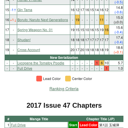
(-0.5)
14.8
15
-1
↑
Gin Tama
16
12
17
16
15
14
16
12
(-0.6)
15.0
16
+1
↓
Boruto: Naruto Next Generations
-
19
-
-
-
-
11
-
(±0.0)
15.6
17
-
Spring Weapon No. 01
19
15
15
10
16
15
19
16
(-0.4)
17.4
18
-
Shudan!
18
18
18
17
17
17
17
17
(-0.4)
18.6
19
-
Cross Account
20
17
20
19
18
18
18
19
(+0.1)
New Serialization
-
-
Lycopene the Tomatoy Poodle
-
-
-
-
-
1
6
10
5.7
-
-
Full Drive
-
-
-
-
-
-
-
1
1.0
Lead Color
Center Color
Ranking Criteria
2017 Issue 47 Chapters
#
Manga Title
Chapter Title (JP)
1
Full Drive
Start
Lead Color
第1話 玉城弾