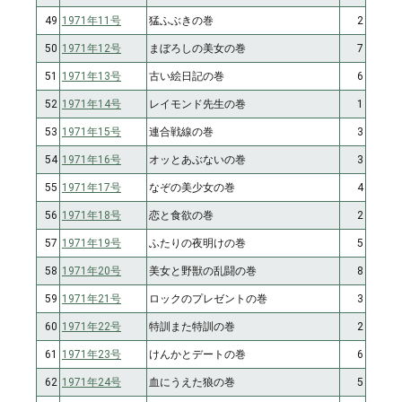
49
1971年11号
猛ふぶきの巻
2
50
1971年12号
まぼろしの美女の巻
7
51
1971年13号
古い絵日記の巻
6
52
1971年14号
レイモンド先生の巻
1
53
1971年15号
連合戦線の巻
3
54
1971年16号
オッとあぶないの巻
3
55
1971年17号
なぞの美少女の巻
4
56
1971年18号
恋と食欲の巻
2
57
1971年19号
ふたりの夜明けの巻
5
58
1971年20号
美女と野獣の乱闘の巻
8
59
1971年21号
ロックのプレゼントの巻
3
60
1971年22号
特訓また特訓の巻
2
61
1971年23号
けんかとデートの巻
6
62
1971年24号
血にうえた狼の巻
5