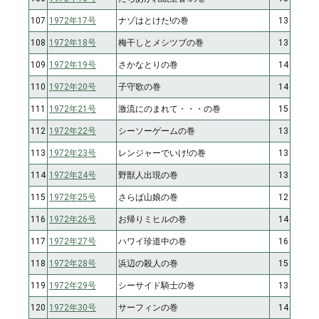
107
1972年17号
ナゾはとけた!の巻
13
108
1972年18号
梅干しとメシツブの巻
13
109
1972年19号
さかなとりの巻
14
110
1972年20号
子守歌の巻
14
111
1972年21号
激流にのまれて・・・の巻
15
112
1972年22号
シーソーゲームの巻
13
113
1972年23号
レンジャーでいけ!の巻
13
114
1972年24号
野獣人出現の巻
13
115
1972年25号
さらば山娘の巻
12
116
1972年26号
お帰りミヒルの巻
14
117
1972年27号
ハワイ珍道中の巻
16
118
1972年28号
浜辺の殺人の巻
15
119
1972年29号
シーサイド騎士の巻
13
120
1972年30号
サーフィンの巻
14