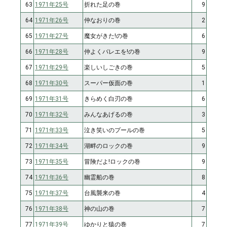
63
1971年25号
折れた足の巻
9
64
1971年26号
仲なおりの巻
2
65
1971年27号
魔女がきた!の巻
6
66
1971年28号
仲よくバレエを!の巻
9
67
1971年29号
楽しいしごきの巻
5
68
1971年30号
スーパー仮面の巻
1
69
1971年31号
きらめく白刃の巻
6
70
1971年32号
みんなあげるの巻
3
71
1971年33号
泣き笑いのプールの巻
5
72
1971年34号
湖畔のロックの巻
9
73
1971年35号
冒険だよ!ロックの巻
9
74
1971年36号
幽霊船の巻
8
75
1971年37号
台風襲来の巻
4
76
1971年38号
神の山の巻
7
77
1971年39号
ゆかりと猿の巻
7