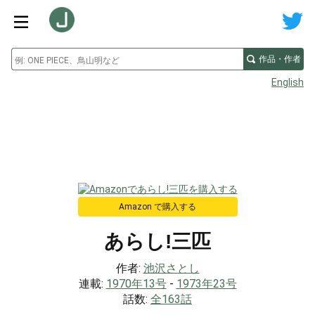
作品・作者
English
Amazon で購入する
あらし!三匹
作者:
池沢さとし
連載:
1970年13号
-
1973年23号
話数:
全163話