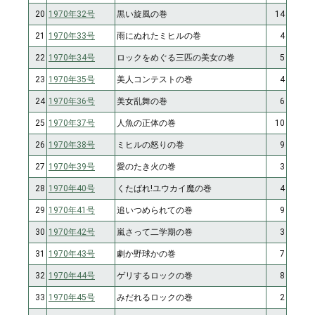
20
1970年32号
黒い旋風の巻
14
21
1970年33号
雨にぬれたミヒルの巻
4
22
1970年34号
ロックをめぐる三匹の美女の巻
5
23
1970年35号
美人コンテストの巻
4
24
1970年36号
美女乱舞の巻
6
25
1970年37号
人魚の正体の巻
10
26
1970年38号
ミヒルの怒りの巻
9
27
1970年39号
愛のたき火の巻
3
28
1970年40号
くたばれ!ユウカイ魔の巻
4
29
1970年41号
追いつめられての巻
9
30
1970年42号
嵐さって二学期の巻
3
31
1970年43号
劇か野球かの巻
7
32
1970年44号
ゲリするロックの巻
8
33
1970年45号
みだれるロックの巻
2