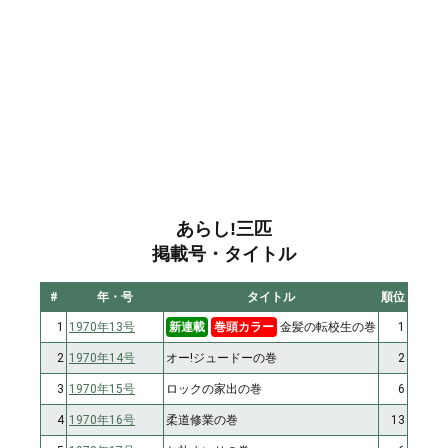
あらし!三匹
掲載号・タイトル
#
年・号
タイトル
順位
1
1970年13号
新連載
巻頭カラー
金髪の転校生の巻
1
2
1970年14号
オー!ジュードーの巻
2
3
1970年15号
ロックの家出の巻
6
4
1970年16号
柔道修業の巻
13