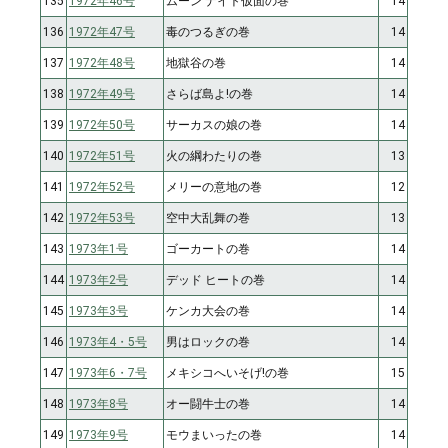
135
1972年46号
ムーン ナイト仮面の巻
14
136
1972年47号
毒のつるぎの巻
14
137
1972年48号
地獄谷の巻
14
138
1972年49号
さらば島よ!の巻
14
139
1972年50号
サーカスの娘の巻
14
140
1972年51号
火の綱わたりの巻
13
141
1972年52号
メリーの意地の巻
12
142
1972年53号
空中大乱舞の巻
13
143
1973年1号
ゴーカートの巻
14
144
1973年2号
デッド ヒートの巻
14
145
1973年3号
ケンカ大会の巻
14
146
1973年4・5号
男はロックの巻
14
147
1973年6・7号
メキシコへいそげ!の巻
15
148
1973年8号
オー闘牛士の巻
14
149
1973年9号
モウまいったの巻
14