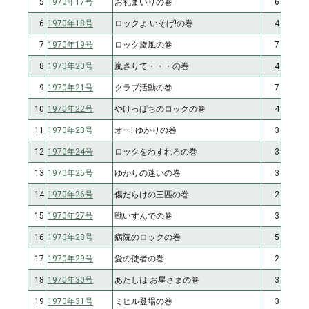
5
1970年17号
お礼まいりの巻
6
6
1970年18号
ロックよ いそげ!の巻
4
7
1970年19号
ロック旋風の巻
7
8
1970年20号
嵐さりて・・・の巻
4
9
1970年21号
クラブ活動の巻
7
10
1970年22号
やけっぱちのロックの巻
4
11
1970年23号
オー! ゆかりの巻
3
12
1970年24号
ロックをわすれろの巻
3
13
1970年25号
ゆかりの迷いの巻
3
14
1970年26号
傷だらけの三匹の巻
2
15
1970年27号
戦いすんでの巻
3
16
1970年28号
病院のロックの巻
5
17
1970年29号
愛の使者の巻
2
18
1970年30号
あたしは お星さまの巻
3
19
1970年31号
ミヒル登場の巻
3