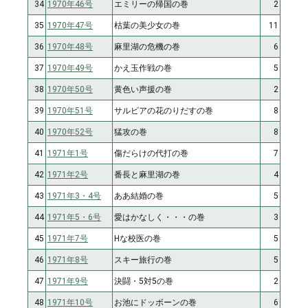
34
1970年46号
エミリーの帰国の巻
2
35
1970年47号
枯葉の美少女の巻
11
36
1970年48号
麻里湖の危機の巻
6
37
1970年49号
かえ玉作戦の巻
5
38
1970年50号
黄色い声援の巻
2
39
1970年51号
サルビアの花のりだすの巻
8
40
1970年52号
猛攻の巻
8
41
1971年1号
傷だらけの代打の巻
7
42
1971年2号
番長と麻里湖の巻
4
43
1971年3・4号
ああ結婚の巻
5
44
1971年5・6号
愛はかなしく・・・の巻
3
45
1971年7号
Hな校医の巻
5
46
1971年8号
スキー旅行の巻
5
47
1971年9号
決闘・5対5の巻
2
48
1971年10号
お池にドッボーンの巻
6