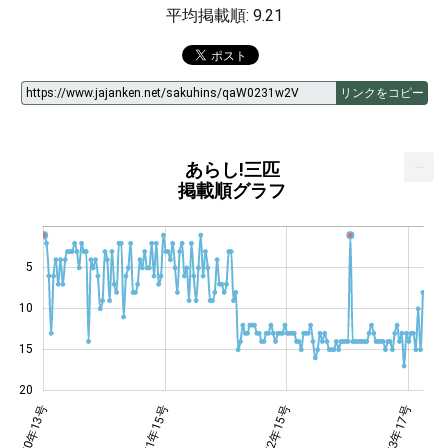
平均掲載順: 9.21
リンクをコピー
...
あらし!三匹
掲載順グラフ
5
14
10
15
20
年50号
年12号
年13号
年11号
年11号
1年9号
2年2号
2年9号
3年8号
1970年13号
1971年15号
1973年17号
1972年15号
1973年17号