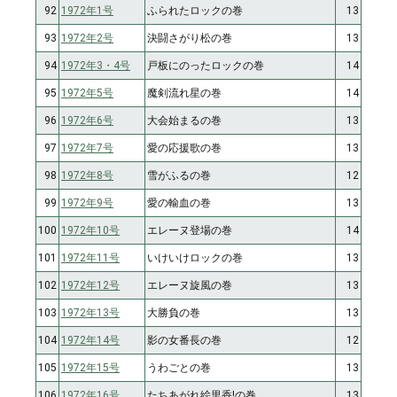
92
1972年1号
ふられたロックの巻
13
93
1972年2号
決闘さがり松の巻
13
94
1972年3・4号
戸板にのったロックの巻
14
95
1972年5号
魔剣流れ星の巻
14
96
1972年6号
大会始まるの巻
13
97
1972年7号
愛の応援歌の巻
13
98
1972年8号
雪がふるの巻
12
99
1972年9号
愛の輸血の巻
13
100
1972年10号
エレーヌ登場の巻
14
101
1972年11号
いけいけロックの巻
13
102
1972年12号
エレーヌ旋風の巻
13
103
1972年13号
大勝負の巻
13
104
1972年14号
影の女番長の巻
12
105
1972年15号
うわごとの巻
13
106
1972年16号
たちあがれ絵里香!の巻
13