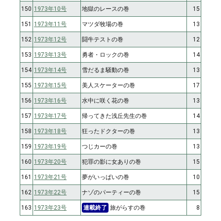
150
1973年10号
地獄のレースの巻
15
151
1973年11号
マツダ牧場の巻
13
152
1973年12号
闘牛テストの巻
12
153
1973年13号
勇者・ロックの巻
14
154
1973年14号
雪だるま騒動の巻
13
155
1973年15号
美人スケーターの巻
17
156
1973年16号
水中に咲く花の巻
13
157
1973年17号
帰ってきた浅丘先生の巻
14
158
1973年18号
狂ったドクターの巻
13
159
1973年19号
つじカーの巻
13
160
1973年20号
犯罪の影に女ありの巻
15
161
1973年21号
夢がいっぱいの巻
10
162
1973年22号
ナゾのパーティーの巻
15
163
1973年23号
連載終了
旅がらすの巻
8