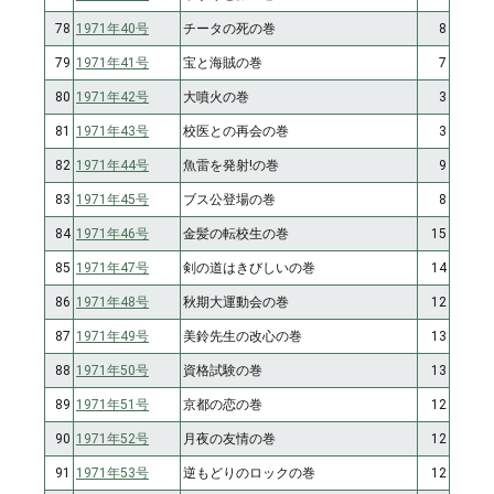
78
1971年40号
チータの死の巻
8
79
1971年41号
宝と海賊の巻
7
80
1971年42号
大噴火の巻
3
81
1971年43号
校医との再会の巻
3
82
1971年44号
魚雷を発射!の巻
9
83
1971年45号
ブス公登場の巻
8
84
1971年46号
金髪の転校生の巻
15
85
1971年47号
剣の道はきびしいの巻
14
86
1971年48号
秋期大運動会の巻
12
87
1971年49号
美鈴先生の改心の巻
13
88
1971年50号
資格試験の巻
13
89
1971年51号
京都の恋の巻
12
90
1971年52号
月夜の友情の巻
12
91
1971年53号
逆もどりのロックの巻
12