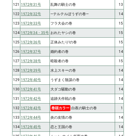
121
1972年31号
乱舞の騎士の巻
13
122
1972年32号
―テルテルぼうずの巻―
14
123
1972年33号
フラ大会の巻
15
124
1972年34・35号
おれたヤシの巻
15
125
1972年36号
正体みたり!の巻
15
126
1972年37号
婚約者の巻
14
127
1972年38号
暗殺者の巻
15
128
1972年39号
水上スキーの巻
14
129
1972年40号
うずまく陰謀の巻
14
130
1972年41号
大ダコ騒動の巻
14
131
1972年42号
追跡大作戦の巻
14
132
1972年43号
巻頭カラー
白夜の騎士の巻
1
133
1972年44号
炎の友情の巻
14
134
1972年45号
恋と王国の巻
14