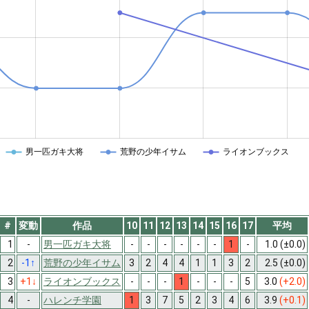
男一匹ガキ大将
荒野の少年イサム
ライオンブックス
#
変動
作品
10
11
12
13
14
15
16
17
平均
1
-
男一匹ガキ大将
-
-
-
-
-
-
1
-
1.0
(±0.0)
2
-1
↑
荒野の少年イサム
3
2
4
4
1
1
3
2
2.5
(±0.0)
3
+1
↓
ライオンブックス
-
-
-
1
-
-
-
5
3.0
(+2.0)
4
-
ハレンチ学園
1
3
7
5
2
3
4
6
3.9
(+0.1)