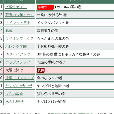
1
ど根性ガエル
●カエルの国の巻
巻頭カラー
2
荒野の少年イサム
一発に かけろ!の巻
3
トイレット博士
メタクソパンツの巻
4
武蔵
武蔵誕生の巻
5
ライオンブックス
春らんまんの花の色
6
ハレンチ学園
十兵衛危機一髪の巻
7
侍ジャイアンツ
3開幕の章 世にもキッカイな勝利!? の巻
8
ホップステップ
☆謎の手紙!の巻☆
9
太陽に泳げ
読切
10
漫画ドリフターズ
金のなる木!の巻
11
ヤングおー!おー!
ヤング峠と地獄!の巻
12
ばらの坂道
ばら色の世界の巻
13
あらし!三匹
ナゾはとけた!の巻