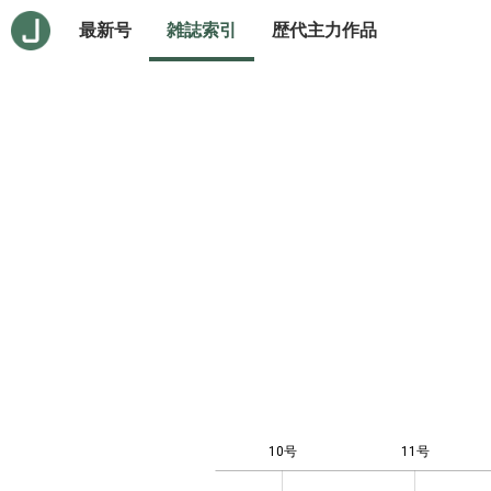
最新号
雑誌索引
歴代主力作品
10号
11号
-0.5
0.5
1.5
2.5
-4
-2
0
1
3
7
8