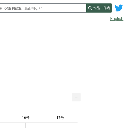
作品・作者
English
...
16号
17号