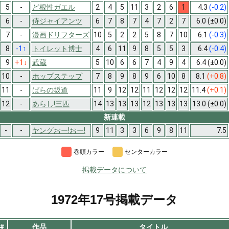
5
-
ど根性ガエル
2
4
5
11
3
2
6
1
4.3
(-0.2)
6
-
侍ジャイアンツ
6
7
8
7
4
7
2
7
6.0
(±0.0)
7
-
漫画ドリフターズ
10
5
2
2
5
8
7
10
6.1
(-0.3)
8
-1
↑
トイレット博士
4
6
11
9
8
5
5
3
6.4
(-0.4)
9
+1
↓
武蔵
5
10
6
6
7
4
9
4
6.4
(±0.0)
10
-
ホップステップ
7
8
9
8
9
6
10
8
8.1
(+0.8)
11
-
ばらの坂道
11
9
12
12
11
12
12
12
11.4
(+0.1)
12
-
あらし!三匹
14
13
13
13
12
13
13
13
13.0
(±0.0)
新連載
-
-
ヤングおー!おー!
9
11
3
3
6
9
8
11
7.5
巻頭カラー
センターカラー
掲載データについて
1972年17号掲載データ
#
作品
タイトル