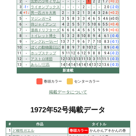
2
-
荒野の少年イサム
-
-
-
-
-
1
2
2
1.7
(+0.2)
3
-1
↑
ライオンブックス
-
-
-
-
2
-
-
-
2.0
(-2.0)
4
+1
↓
男一匹ガキ大将
2
-
3
2
1
3
4
3
2.6
(+0.2)
5
-
マジンガーZ
3
5
8
3
3
4
6
5
4.6
(±0.0)
6
-
侍ジャイアンツ
4
2
5
5
7
5
10
6
5.5
(+0.4)
7
-
漫画ドリフターズ
6
6
6
4
5
6
5
9
5.9
(+0.6)
8
-
トイレット博士
5
3
2
8
10
8
9
4
6.1
(-0.4)
9
-
ヤングおー!おー!
13
7
7
9
6
7
7
10
8.3
(-0.1)
10
-
ぼくの動物園日記
8
8
9
7
8
10
12
-
8.9
(-0.4)
11
-
ホップステップ
9
11
12
6
12
9
8
8
9.4
(-0.2)
12
-
アストロ球団
12
13
13
13
11
13
3
11
11.1
(-0.3)
13
-
あらし!三匹
14
14
14
14
14
14
13
12
13.6
(-0.3)
新連載
巻頭カラー
センターカラー
掲載データについて
1972年52号掲載データ
#
作品
タイトル
1
ど根性ガエル
巻頭カラー
かんかんアキかんの巻