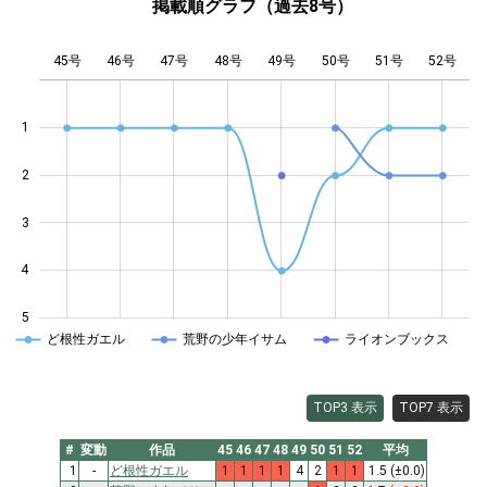
掲載順グラフ（過去8号）
45号
46号
47号
48号
L
49号
50号
51号
52号
1
2
0.5
3
4
5
ど根性ガエル
荒野の少年イサム
ライオンブックス
TOP3 表示
TOP7 表示
#
変動
作品
45
46
47
48
49
50
51
52
平均
1
-
ど根性ガエル
1
1
1
1
4
2
1
1
1.5
(±0.0)