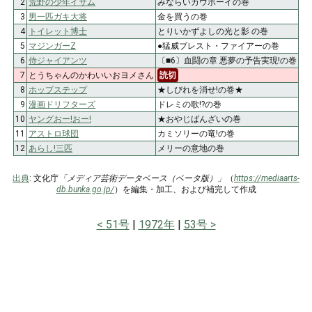
2
荒野の少年イサム
みならいカウボーイの巻
3
男一匹ガキ大将
金を買うの巻
4
トイレット博士
とりいかずよしの光と影 の巻
5
マジンガーZ
●猛威ブレスト・ファイアーの巻
6
侍ジャイアンツ
〔■6〕血闘の章 悪夢の予告実現!の巻
7
とうちゃんのかわいいおヨメさん
読切
8
ホップステップ
★しびれを消せ!の巻★
9
漫画ドリフターズ
ドレミの歌!?の巻
10
ヤングおー!おー!
★おやじばんざいの巻
11
アストロ球団
カミソリーの竜!の巻
12
あらし!三匹
メリーの意地の巻
出典
: 文化庁
「メディア芸術データベース（ベータ版）」
（
https://mediaarts-
db.bunka.go.jp/
）を編集・加工、および補完して作成
51号
1972年
53号