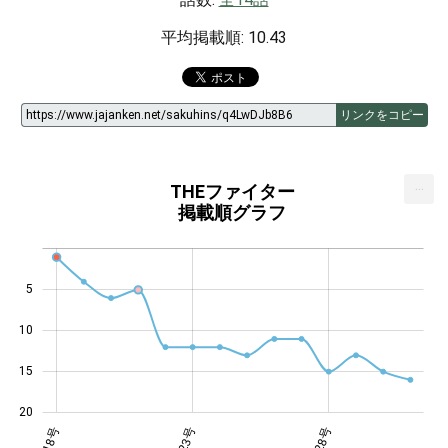
平均掲載順: 10.43
リンクをコピー
...
THEファイター
掲載順グラフ
5
14
10
15
20
年22号
年26号
年30号