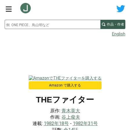
作品・作者
English
Amazon で購入する
THEファイター
原作:
青木英大
作画:
谷上俊夫
連載:
1982年18号
-
1982年31号
話数:
全14話