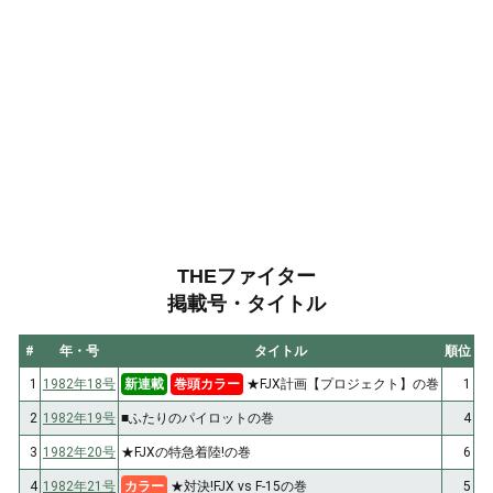
THEファイター
掲載号・タイトル
#
年・号
タイトル
順位
1
1982年18号
新連載
巻頭カラー
★FJX計画【プロジェクト】の巻
1
2
1982年19号
■ふたりのパイロットの巻
4
3
1982年20号
★FJXの特急着陸!の巻
6
4
1982年21号
カラー
★対決!FJX vs F-15の巻
5