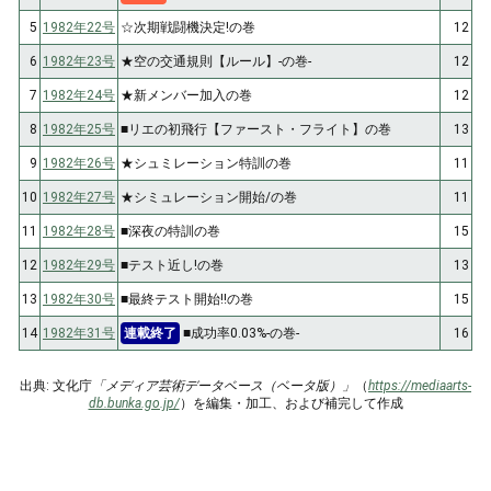
5
1982年22号
☆次期戦闘機決定!の巻
12
6
1982年23号
★空の交通規則【ルール】-の巻-
12
7
1982年24号
★新メンバー加入の巻
12
8
1982年25号
■リエの初飛行【ファースト・フライト】の巻
13
9
1982年26号
★シュミレーション特訓の巻
11
10
1982年27号
★シミュレーション開始/の巻
11
11
1982年28号
■深夜の特訓の巻
15
12
1982年29号
■テスト近し!の巻
13
13
1982年30号
■最終テスト開始!!の巻
15
14
1982年31号
連載終了
■成功率0.03%-の巻-
16
出典: 文化庁
「メディア芸術データベース（ベータ版）」
（
https://mediaarts-
db.bunka.go.jp/
）を編集・加工、および補完して作成