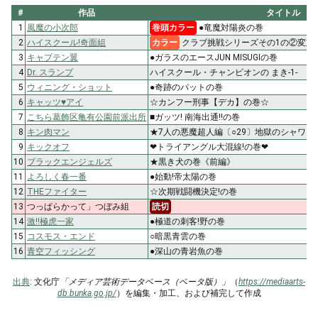
#
作品
タイトル
1
風魔の小次郎
巻頭カラー
●竜魔対陽炎の巻
2
ハイスクール!奇面組
カラー
クラブ挑戦シリーズその1の②変態
3
キャプテン翼
●ガラスのエースJUN MISUGIの巻
4
Dr. スランプ
ハイスクール・チャンピオンの まき-1-
5
ウィニング・ショット
●奇跡のパットの巻
6
キャッツ♥アイ
☆カンフー刑事【デカ】の巻☆
7
こちら葛飾区亀有公園前派出所
■ガッツ! 南海出通!!の巻
8
キン肉マン
★7人の悪魔超人編〔○29〕地獄のシャワー
9
キックオフ
❤トライアングル大混線!の巻❤
10
ブラックエンジェルズ
★黒き犬の巻《前編》
11
よろしく春一番
●始動!帝太陽の巻
12
THEファイター
☆次期戦闘機決定!の巻
13
つっぱらかって」つぼみ組
読切
14
激!!極虎一家
●極道の刺客!野の巻
15
コスモス・エンド
○暗黒青雲の巻
16
青空フィッシング
●深山の青岩魚の巻
出典
: 文化庁
「メディア芸術データベース（ベータ版）」
（
https://mediaarts-
db.bunka.go.jp/
）を編集・加工、および補完して作成