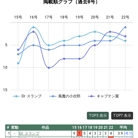
掲載順グラフ（過去8号）
15号
16号
17号
18号
L
19号
20号
21号
22号
5
10
10
15
Dr. スランプ
風魔の小次郎
キャプテン翼
TOP3 表示
TOP7 表示
#
変動
作品
15
16
17
18
19
20
21
22
平均
1
-
Dr. スランプ
9
1
5
4
3
2
3
4
3.9
(-0.1)