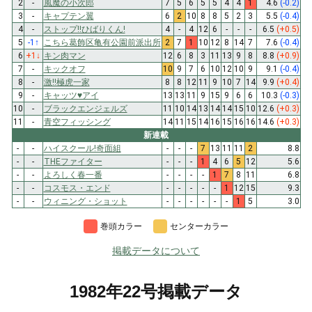
2
-
風魔の小次郎
7
5
6
5
5
4
4
1
4.6
(-0.2)
3
-
キャプテン翼
6
2
10
8
8
5
2
3
5.5
(-0.4)
4
-
ストップ!!ひばりくん!
4
-
4
12
6
-
-
-
6.5
(+0.5)
5
-1
↑
こちら葛飾区亀有公園前派出所
2
7
1
10
12
8
14
7
7.6
(-0.4)
6
+1
↓
キン肉マン
12
6
8
3
11
13
9
8
8.8
(+0.9)
7
-
キックオフ
10
9
7
6
10
12
10
9
9.1
(-0.4)
8
-
激!!極虎一家
8
8
12
11
9
10
7
14
9.9
(+0.4)
9
-
キャッツ♥アイ
13
13
11
9
15
9
6
6
10.3
(-0.3)
10
-
ブラックエンジェルズ
11
10
14
13
14
14
15
10
12.6
(+0.3)
11
-
青空フィッシング
14
11
15
14
16
15
16
16
14.6
(+0.3)
新連載
-
-
ハイスクール!奇面組
-
-
-
7
13
11
11
2
8.8
-
-
THEファイター
-
-
-
1
4
6
5
12
5.6
-
-
よろしく春一番
-
-
-
-
1
7
8
11
6.8
-
-
コスモス・エンド
-
-
-
-
-
1
12
15
9.3
-
-
ウィニング・ショット
-
-
-
-
-
-
1
5
3.0
巻頭カラー
センターカラー
掲載データについて
1982年22号掲載データ