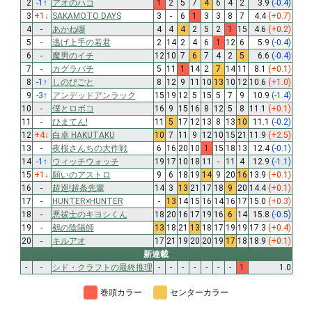
2
-1
↑
アオのハコ
1
2
5
7
4
6
4
2
3.9
(-0.4)
3
+1
↓
SAKAMOTO DAYS
3
-
6
1
3
3
8
7
4.4
(+0.7)
4
-
あかね噺
4
4
4
2
5
2
1
15
4.6
(+0.2)
5
-
逃げ上手の若君
2
14
2
4
6
1
12
6
5.9
(-0.4)
6
-
魔男のイチ
12
10
7
6
7
4
2
5
6.6
(-0.4)
7
-
カグラバチ
5
11
1
14
2
7
14
11
8.1
(+0.1)
8
-1
↑
しのびごと
8
12
9
11
10
13
10
12
10.6
(+1.0)
9
-3
↑
アンデッドアンラック
15
19
12
5
15
5
7
9
10.9
(-1.4)
10
-
僕とロボコ
16
9
15
16
8
12
5
8
11.1
(+0.1)
11
-
ひまてん!
11
5
17
12
13
8
13
10
11.1
(-0.2)
12
+4
↓
白卓 HAKUTAKU
10
7
11
9
12
10
15
21
11.9
(+2.5)
13
-
夜桜さんちの大作戦
6
16
20
10
1
15
18
13
12.4
(-0.1)
14
-1
↑
ウィッチウォッチ
19
17
10
18
11
-
11
4
12.9
(-1.1)
15
+1
↓
願いのアストロ
9
6
18
19
14
9
20
16
13.9
(+0.1)
16
-
超巡!超条先輩
14
3
13
21
17
18
9
20
14.4
(+0.1)
17
-
HUNTER×HUNTER
-
13
14
15
16
14
16
17
15.0
(+0.3)
18
-
悪祓士のキヨシくん
18
20
16
17
19
16
6
14
15.8
(-0.5)
19
-
鵺の陰陽師
13
18
21
13
18
17
19
19
17.3
(+0.4)
20
-
キルアオ
17
21
19
20
20
19
17
18
18.9
(+0.1)
新連載
-
-
シド・クラフトの最終推理
-
-
-
-
-
-
-
1
1.0
巻頭カラー
センターカラー