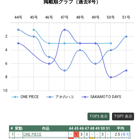
掲載順グラフ（過去8号）
44号
45号
46号
47号
L
48号
49号
50号
51号
2
4
10
6
8
10
ONE PIECE
アオのハコ
SAKAMOTO DAYS
TOP3 表示
TOP7 表示
#
変動
作品
44
45
46
47
48
49
50
51
平均
1
-
ONE PIECE
-
1
3
3
-
-
3
-
2.5
(-0.1)