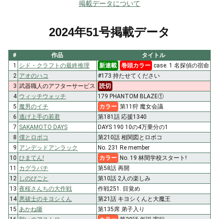
掲載データについて
2024年51号掲載データ
#
作品
タイトル
1
シド・クラフトの最終推理
新連載
巻頭カラー
case. 1 名探偵の宿命
2
アオのハコ
#173 持たせてください
3
武器職人のアフターサービス
読切
4
ウィッチウォッチ
179 PHANTOM BLAZE①
5
魔男のイチ
カラー
第11狩 魔女会議
6
逃げ上手の若君
第181話 応援1340
7
SAKAMOTO DAYS
DAYS 190 10の4万乗分の1
8
僕とロボコ
第210話 相関図とロボコ
9
アンデッドアンラック
No. 231 Re member
10
ひまてん!
カラー
No. 19 林間学校スタート!
11
カグラバチ
第58話 再開
12
しのびごと
第10話 2人の楽しみ
13
夜桜さんちの大作戦
作戦251. 目覚め
14
悪祓士のキヨシくん
第21話 キヨシくんと大魔王
15
あかね噺
第135席 弟子入り