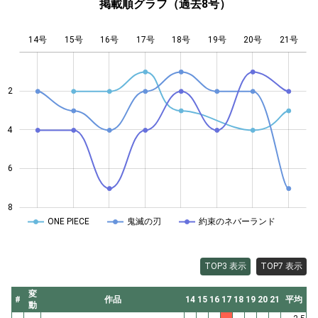
掲載順グラフ（過去8号）
14号
15号
16号
17号
L
18号
19号
20号
21号
2
4
4
6
8
ONE PIECE
鬼滅の刃
約束のネバーランド
TOP3 表示
TOP7 表示
変
#
作品
14
15
16
17
18
19
20
21
平均
動