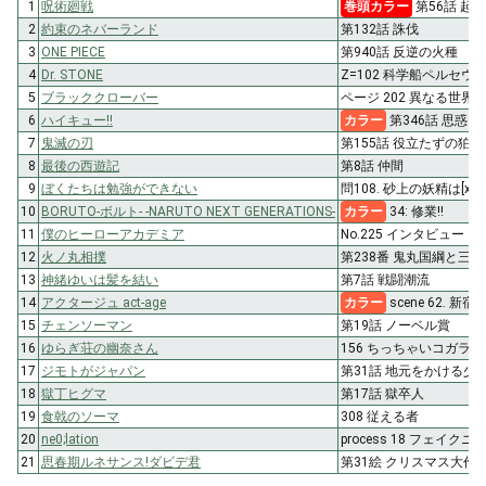
1
呪術廻戦
巻頭カラー
第56話 起首
2
約束のネバーランド
第132話 誅伐
3
ONE PIECE
第940話 反逆の火種
4
Dr. STONE
Z=102 科学船ペルセウ
5
ブラッククローバー
ページ 202 異なる世界
6
ハイキュー!!
カラー
第346話 思惑
7
鬼滅の刃
第155話 役立たずの狛犬
8
最後の西遊記
第8話 仲間
9
ぼくたちは勉強ができない
問108. 砂上の妖精は[x
10
BORUTO-ボルト- -NARUTO NEXT GENERATIONS-
カラー
34: 修業!!
11
僕のヒーローアカデミア
No.225 インタビュー
12
火ノ丸相撲
第238番 鬼丸国綱と三
13
神緒ゆいは髪を結い
第7話 戦闘潮流
14
アクタージュ act-age
カラー
scene 62. 新宿
15
チェンソーマン
第19話 ノーベル賞
16
ゆらぎ荘の幽奈さん
156 ちっちゃいコガラ
17
ジモトがジャパン
第31話 地元をかける少
18
獄丁ヒグマ
第17話 獄卒人
19
食戟のソーマ
308 従える者
20
ne0;lation
process 18 フェイクニ
21
思春期ルネサンス!ダビデ君
第31絵 クリスマス大作