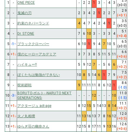
2.5
1
-
ONE PIECE
-
2
2
1
3
-
4
3
(±0.0)
2.9
2
-
鬼滅の刃
2
3
4
2
1
2
2
7
(+0.1)
3.5
3
-
約束のネバーランド
4
4
7
4
2
4
1
2
(±0.0)
5.1
4
-
Dr. STONE
7
6
10
3
-
3
3
4
(+0.4)
6.5
5
-1
↑
ブラッククローバー
6
10
1
9
4
7
10
5
(±0.0)
6.6
6
+1
↓
僕のヒーローアカデミア
3
7
3
8
5
11
5
11
(+0.6)
7.1
7
-
ハイキュー!!
5
9
12
7
-
5
6
6
(+0.2)
7.5
8
-
ぼくたちは勉強ができない
10
8
5
14
6
1
7
9
(+0.2)
8.6
9
-
呪術廻戦
9
11
11
11
8
6
12
1
(-1.0)
BORUTO-ボルト- -NARUTO NEXT
11.0
10
-3
↑
-
-
-
12
-
-
-
10
GENERATIONS-
(-1.5)
11.1
11
+1
↓
アクタージュ act-age
8
12
15
5
14
13
8
14
(+0.2)
12.0
12
+1
↓
火ノ丸相撲
11
13
16
13
7
8
16
12
(+0.5)
12.6
13
+1
↓
ゆらぎ荘の幽奈さん
12
15
8
17
11
9
13
16
(+0.6)