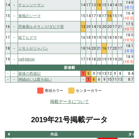
14.8
14
-
チェンソーマン
14
17
13
16
15
14
14
15
(-0.1)
16.4
15
-
食戟のソーマ
15
14
17
18
17
16
15
19
(+0.3)
17.5
16
-
思春期ルネサンス!ダビデ君
13
20
14
15
20
20
17
21
(+0.7)
18.0
17
-
獄丁ヒグマ
16
18
19
19
18
18
18
18
(+0.5)
18.1
18
-
ジモトがジャパン
18
16
20
21
16
17
20
17
(-0.3)
18.9
19
-
ne0;lation
17
19
18
20
19
19
19
20
(+0.3)
新連載
-
-
最後の西遊記
1
5
9
10
13
12
9
8
8.4
-
-
神緒ゆいは髪を結い
-
1
6
6
9
15
11
13
8.7
巻頭カラー
センターカラー
掲載データについて
2019年21号掲載データ
#
作品
タイ