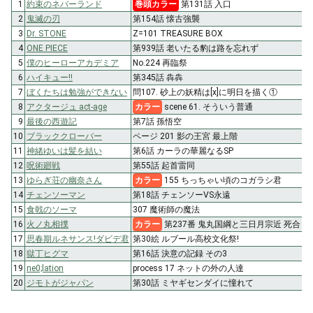
1
約束のネバーランド
巻頭カラー
第131話 入口
2
鬼滅の刃
第154話 懐古強襲
3
Dr. STONE
Z=101 TREASURE BOX
4
ONE PIECE
第939話 老いたる豹は路を忘れず
5
僕のヒーローアカデミア
No.224 再臨祭
6
ハイキュー!!
第345話 犇犇
7
ぼくたちは勉強ができない
問107. 砂上の妖精は[x]に明日を描く①
8
アクタージュ act-age
カラー
scene 61. そういう普通
9
最後の西遊記
第7話 孫悟空
10
ブラッククローバー
ページ 201 影の王宮 最上階
11
神緒ゆいは髪を結い
第6話 カーラの華麗なるSP
12
呪術廻戦
第55話 起首雷同
13
ゆらぎ荘の幽奈さん
カラー
155 ちっちゃい頃のコガラシ君
14
チェンソーマン
第18話 チェンソーVS永遠
15
食戟のソーマ
307 魔術師の魔法
16
火ノ丸相撲
カラー
第237番 鬼丸国綱と三日月宗近 死合
17
思春期ルネサンス!ダビデ君
第30絵 ルブール高校文化祭!
18
獄丁ヒグマ
第16話 決意の記録 その3
19
ne0;lation
process 17 ネットの外の人達
20
ジモトがジャパン
第30話 ミヤギセンダイに憧れて