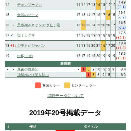
14.9
14
-
チェンソーマン
16
14
17
13
16
15
14
14
(-0.1)
16.1
15
-
食戟のソーマ
17
15
14
17
18
17
16
15
(-0.2)
16.8
16
-
思春期ルネサンス!ダビデ君
15
13
20
14
15
20
20
17
(-0.2)
17.5
17
-1
↑
獄丁ヒグマ
14
16
18
19
19
18
18
18
(+0.1)
18.4
18
+1
↓
ジモトがジャパン
19
18
16
20
21
16
17
20
(+1.0)
18.6
19
-
ne0;lation
18
17
19
18
20
19
19
19
(+0.1)
新連載
-
-
最後の西遊記
-
1
5
9
10
13
12
9
8.4
-
-
神緒ゆいは髪を結い
-
-
1
6
6
9
15
11
8.0
巻頭カラー
センターカラー
掲載データについて
2019年20号掲載データ
#
作品
タイトル