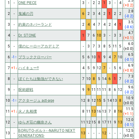
2.5
1
-
ONE PIECE
3
-
2
2
1
3
-
4
(+0.2)
2.8
2
-
鬼滅の刃
6
2
3
4
2
1
2
2
(-0.2)
3.5
3
-
約束のネバーランド
2
4
4
7
4
2
4
1
(-0.6)
4.7
4
-
Dr. STONE
1
7
6
10
3
-
3
3
(+0.1)
6.0
5
-
僕のヒーローアカデミア
-
3
7
3
8
5
11
5
(±0.0)
6.5
6
-1
↑
ブラッククローバー
5
6
10
1
9
4
7
10
(-0.1)
6.9
7
+1
↓
ハイキュー!!
4
5
9
12
7
-
5
6
(+0.8)
7.3
8
-
ぼくたちは勉強ができない
7
10
8
5
14
6
1
7
(-0.2)
9.6
9
-
呪術廻戦
9
9
11
11
11
8
6
12
(-0.2)
10.9
10
-1
↑
アクタージュ act-age
12
8
12
15
5
14
13
8
(±0.0)
11.5
11
+1
↓
火ノ丸相撲
8
11
13
16
13
7
8
16
(+1.1)
12.0
12
-
ゆらぎ荘の幽奈さん
11
12
15
8
17
11
9
13
(-0.1)
BORUTO-ボルト- -NARUTO NEXT
12.5
13
-
13
-
-
-
12
-
-
-
GENERATIONS-
(±0.0)