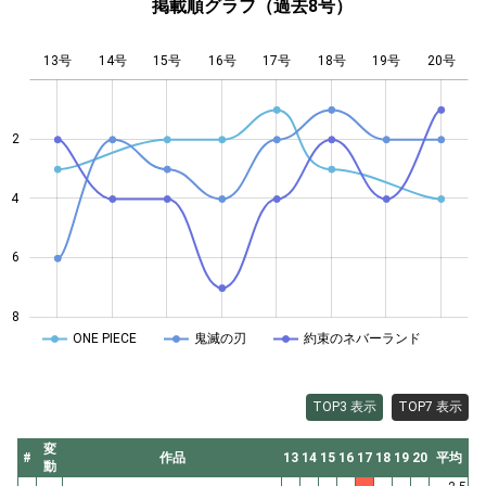
掲載順グラフ（過去8号）
13号
14号
15号
16号
L
17号
18号
19号
20号
2
4
4
6
8
ONE PIECE
鬼滅の刃
約束のネバーランド
TOP3 表示
TOP7 表示
変
#
作品
13
14
15
16
17
18
19
20
平均
動