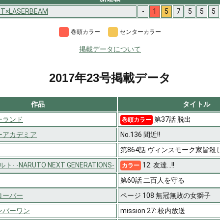
T×LASERBEAM
-
1
5
7
5
5
5
巻頭カラー
センターカラー
掲載データについて
2017年23号掲載データ
作品
タイトル
ーランド
第37話 脱出
巻頭カラー
ーアカデミア
No.136 間近!!
第864話 ヴィンスモーク家皆殺
ト- -NARUTO NEXT GENERATIONS-
12: 友達…!!
カラー
第60話 二百人を守る
ローバー
ページ 108 無冠無敗の女獅子
ンバーワン
mission 27: 校内放送