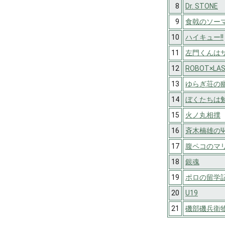
8
Dr. STONE
9
食戟のソー
10
ハイキュー!!
11
左門くんは
12
ROBOT×LA
13
ゆらぎ荘の
14
ぼくたちは
15
火ノ丸相撲
16
斉木楠雄の
17
腹ペコのマ
18
銀魂
19
ポロの留学
20
U19
21
磯部磯兵衛