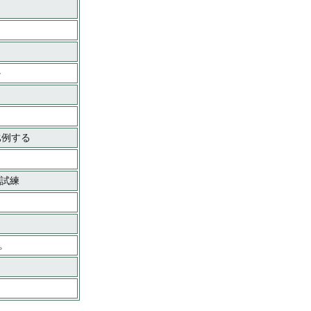
か
比例する
の試練
。
）