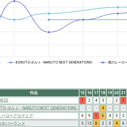
E
BORUTO-ボルト- -NARUTO NEXT GENERATIONS-
僕のヒーロ
作品
15
16
17
18
19
20
21
PIECE
1
2
4
3
-
2
1
TO-ボルト- -NARUTO NEXT GENERATIONS-
-
-
-
4
-
-
-
ヒーローアカデミア
6
9
1
6
4
3
2
のネバーランド
5
12
8
2
3
4
6