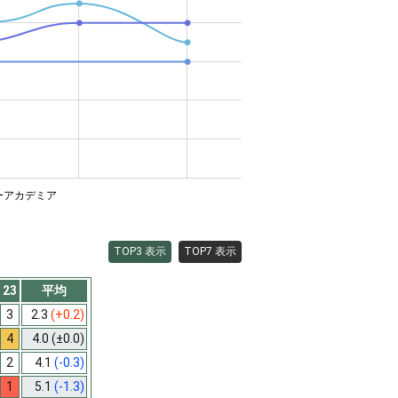
ーアカデミア
TOP3 表示
TOP7 表示
23
平均
3
2.3
(+0.2)
4
4.0
(±0.0)
2
4.1
(-0.3)
1
5.1
(-1.3)