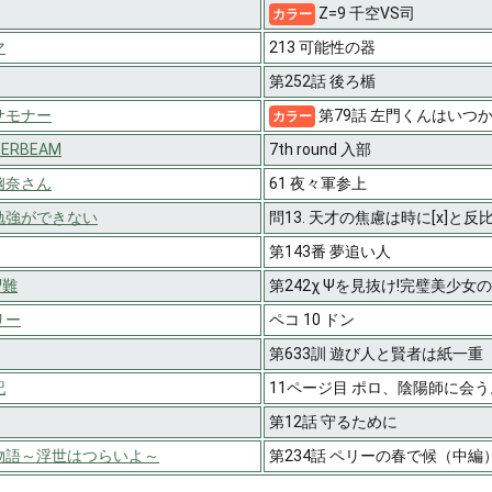
Z=9 千空VS司
カラー
マ
213 可能性の器
第252話 後ろ楯
サモナー
第79話 左門くんはいつ
カラー
SERBEAM
7th round 入部
幽奈さん
61 夜々軍参上
勉強ができない
問13. 天才の焦慮は時に[x]と反
第143番 夢追い人
Ψ難
第242χ Ψを見抜け!完璧美少女
リー
ペコ 10 ドン
第633訓 遊び人と賢者は紙一重
記
11ページ目 ポロ、陰陽師に会う
第12話 守るために
物語～浮世はつらいよ～
第234話 ペリーの春で候（中編