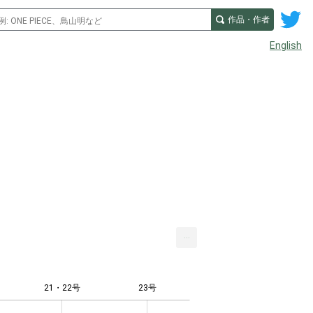
作品・作者
English
...
21・22号
23号