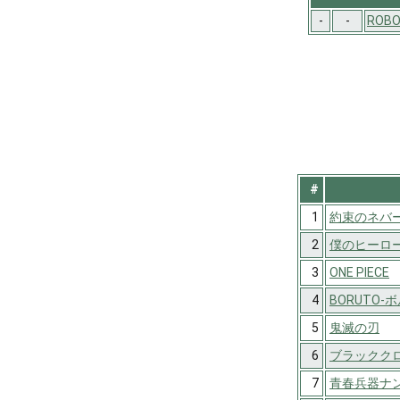
-
-
ROBO
#
1
約束のネバ
2
僕のヒーロ
3
ONE PIECE
4
BORUTO-ボル
5
鬼滅の刃
6
ブラックク
7
青春兵器ナ