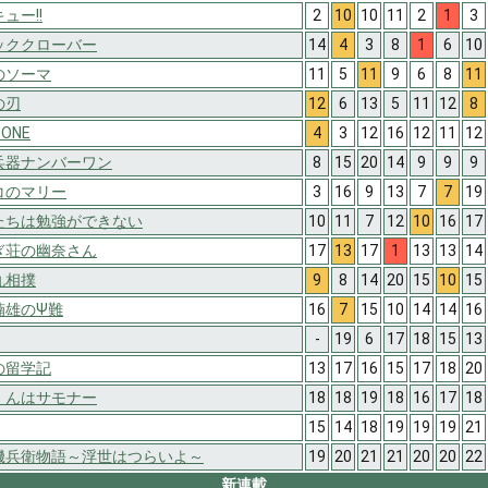
ュー!!
2
10
10
11
2
1
3
ッククローバー
14
4
3
8
1
6
10
のソーマ
11
5
11
9
6
8
11
の刃
12
6
13
5
11
12
8
TONE
4
3
12
16
12
11
12
兵器ナンバーワン
8
15
20
14
9
9
9
コのマリー
3
16
9
13
7
7
19
たちは勉強ができない
10
11
7
12
10
16
17
ぎ荘の幽奈さん
17
13
17
1
13
13
14
丸相撲
9
8
14
20
15
10
15
楠雄のΨ難
16
7
15
10
14
14
16
-
19
6
17
18
15
13
の留学記
13
17
16
15
17
18
20
くんはサモナー
18
18
19
18
16
17
18
15
14
18
19
19
19
21
磯兵衛物語～浮世はつらいよ～
19
20
21
21
20
20
22
新連載