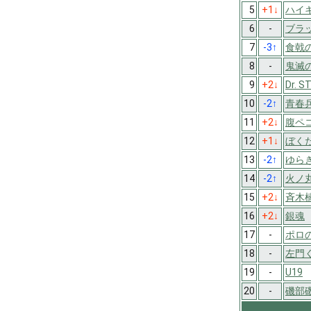
5
+1
↓
ハイキ
6
-
ブラ
7
-3
↑
食戟
8
-
鬼滅
9
+2
↓
Dr. S
10
-2
↑
青春
11
+2
↓
腹ペ
12
+1
↓
ぼく
13
-2
↑
ゆら
14
-2
↑
火ノ
15
+2
↓
斉木
16
+2
↓
銀魂
17
-
ポロ
18
-
左門
19
-
U19
20
-
磯部