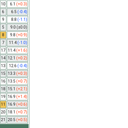
10
6.1
(+0.3)
6
6.5
(-0.4)
9
8.8
(-1.1)
5
9.0
(±0.0)
8
9.8
(+0.9)
7
11.4
(-1.0)
17
11.4
(+1.6)
14
12.1
(+0.2)
13
12.6
(-0.4)
15
13.3
(+0.3)
16
13.5
(+0.7)
18
15.1
(+2.1)
19
16.9
(+1.4)
11
16.9
(+0.6)
20
18.1
(+0.7)
21
20.5
(+0.5)