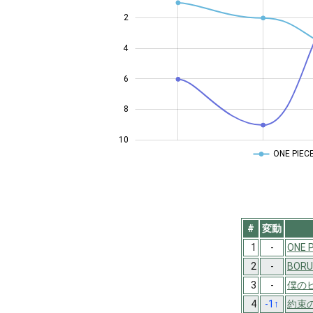
2
4
10
6
8
10
ONE PIEC
#
変動
1
-
ONE 
2
-
BORU
3
-
僕の
4
-1
↑
約束