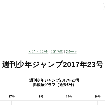
21・22号
2017年
24号
週刊少年ジャンプ
2017年23号
週刊少年ジャンプ2017年23号
掲載順グラフ（過去8号）
17号
18号
L
19号
20号