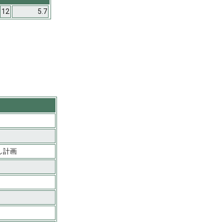
12
5.7
し計画