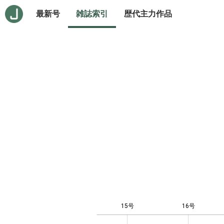
最新号
雑誌索引
歴代主力作品
15号
16号
12
-4
-2
-1
0
1
3
5
7