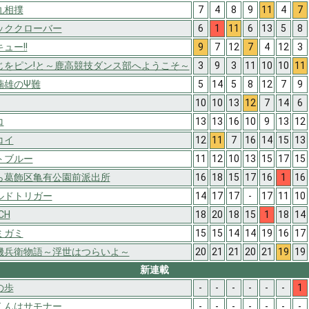
丸相撲
7
4
8
9
11
4
7
ッククローバー
6
1
11
6
13
5
8
ュー!!
9
7
12
7
4
12
3
じをピン!と～鹿高競技ダンス部へようこそ～
3
9
3
11
10
10
11
楠雄のΨ難
5
14
5
8
12
7
9
10
10
13
12
7
14
6
コ
13
13
16
10
9
13
12
コイ
12
11
7
16
14
15
13
トブルー
11
12
10
13
15
17
15
ら葛飾区亀有公園前派出所
16
18
15
17
16
1
16
ルドトリガー
14
17
17
-
17
11
10
CH
18
20
18
15
1
18
14
ミガミ
15
15
14
14
19
16
17
磯兵衛物語～浮世はつらいよ～
20
21
21
20
21
19
19
新連載
の歩
-
-
-
-
-
-
1
くんはサモナー
-
-
-
-
-
-
-