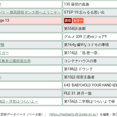
マ
135 薙切の血族
ン!と～鹿高競技ダンス部へようこそ～
STEP 19 忘らるる思い出
e 13
読切
カラー
第558訓 故郷
グルメ 339 三虎vsジョア!!
Ψ難
第164χ 繊Ψなコドモの事情
リガー
第116話 「迅 悠一⑨」
区亀有公園前派出所
コンテナハウスの巻
第186話 ドウシテ
ー
第10話 現実主義者
643. BABY,HOLD YOUR HAND 6[Wa
FILE 31: 終月一族
物語～浮世はつらいよ～
第156話 二学期はつらいよで候
ア芸術データベース（ベータ版）」
（
https://mediaarts-db.bunka.go.jp/
）を編集・加