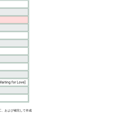
iting for Love]
工、および補完して作成