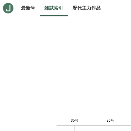
最新号
雑誌索引
歴代主力作品
35号
36号
12
-4
-2
-1
0
1
3
5