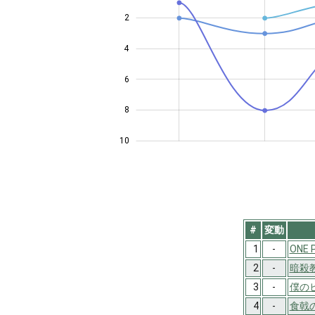
2
4
10
6
8
10
#
変動
1
-
ONE 
2
-
暗殺
3
-
僕の
4
-
食戟