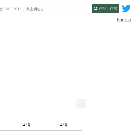
作品・作者
English
...
42号
43号