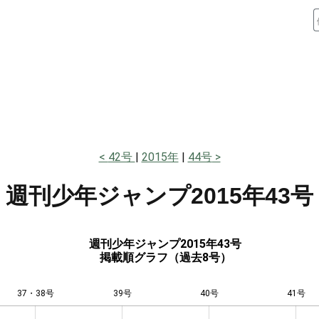
42号
2015年
44号
週刊少年ジャンプ
2015年43号
週刊少年ジャンプ2015年43号
掲載順グラフ（過去8号）
37・38号
39号
L
40号
41号