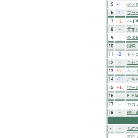
5
-1
↑
火ノ
6
-1
↑
ブラ
7
+2
↓
ハイキ
8
-
背す
9
-
斉木
10
-
銀魂
11
-2
↑
トリ
12
-
ニセ
13
+2
↓
ベス
14
-1
↑
こち
15
+1
↓
ワー
16
-
BLEA
17
-
カガ
18
-
磯部
-
-
もの
-
-
左門