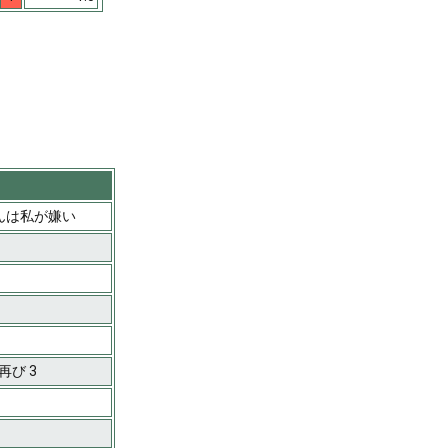
んは私が嫌い
再び 3