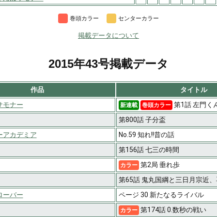
巻頭カラー
センターカラー
掲載データについて
2015年43号掲載データ
作品
タイトル
サモナー
第1話 左門く
新連載
巻頭カラー
第800話 子分盃
ーアカデミア
No.59 知れ!!昔の話
第156話 七三の時間
第2局 垂れ歩
カラー
第65話 鬼丸国綱と三日月宗近、
ローバー
ページ 30 新たなるライバル
第174話 0.数秒の戦い
カラー