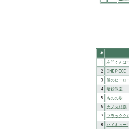
#
1
左門くんは
2
ONE PIECE
3
僕のヒーロ
4
暗殺教室
5
ものの歩
6
火ノ丸相撲
7
ブラックク
8
ハイキュー!!