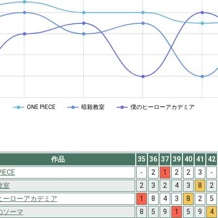
ONE PIECE
暗殺教室
僕のヒーローアカデミア
作品
35
36
37
39
40
41
42
PIECE
-
2
1
2
2
3
-
教室
2
3
2
4
3
8
2
ヒーローアカデミア
1
8
4
3
8
2
5
のソーマ
8
5
9
1
5
9
4