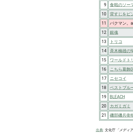
9
食戟のソー
10
背すじをピ
11
バクマン。ag
12
銀魂
13
トリコ
14
斉木楠雄の
15
ワールドト
16
こちら葛飾
17
ニセコイ
18
ベストブル
19
BLEACH
20
カガミガミ
21
磯部磯兵衛
出典
: 文化庁
「メディ