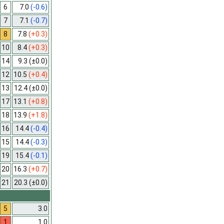
6
7.0
(-0.6)
7
7.1
(-0.7)
8
7.8
(+0.3)
10
8.4
(+0.3)
14
9.3
(±0.0)
12
10.5
(+0.4)
13
12.4
(±0.0)
17
13.1
(+0.8)
18
13.9
(+1.8)
16
14.4
(-0.4)
15
14.4
(-0.3)
19
15.4
(-0.1)
20
16.3
(+0.7)
21
20.3
(±0.0)
5
3.0
1
1.0