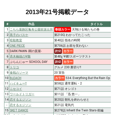
2013年21号掲載データ
#
作品
タイトル
1
こちら葛飾区亀有公園前派出所
巻頭カラー
天翔ける鳩たちの巻
2
黒子のバスケ
第210Q わかってたこった
3
暗殺教室
第40話 指名の時間
4
ONE PIECE
第706話 お前を笑わない
5
DARK PAWN -闇の質屋-
読切
カラー
6
斉木楠雄のΨ難
第48χ Ψ燃!スポーツテスト
7
ぶらんにゅー SCHOOL DAY
読切
カラー
8
トリコ
グルメ 230 裏切り!!
9
食戟のソーマ
20 宣告
10
BLEACH
カラー
534. Everything But the Rain Op.7 “
11
ハイキュー!!
第58話 通常運転・2
12
ニセコイ
第71話 オシゴト
13
ワールドトリガー
第11話 「迅 悠一」
14
恋するエジソン
第20話 朝礼を終わらせと
-
恋するエジソン
第21話 電気代
15
SKET DANCE
第278話 Inherit the Twin Stars-前編