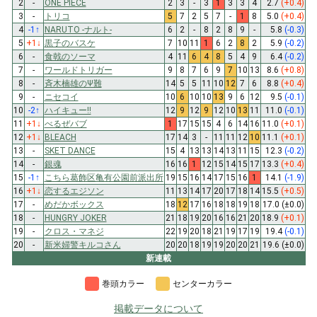
2
-
ONE PIECE
2
3
-
3
1
3
3
4
2.7
(+0.4)
3
-
トリコ
5
7
2
5
7
-
1
8
5.0
(+0.4)
4
-1
↑
NARUTO -ナルト-
6
2
-
8
2
8
9
-
5.8
(-0.3)
5
+1
↓
黒子のバスケ
7
10
11
1
6
2
8
2
5.9
(-0.2)
6
-
食戟のソーマ
4
11
6
4
8
5
4
9
6.4
(-0.2)
7
-
ワールドトリガー
9
8
7
6
9
7
10
13
8.6
(+0.8)
8
-
斉木楠雄のΨ難
14
5
5
11
10
12
7
6
8.8
(+0.4)
9
-
ニセコイ
10
6
10
10
13
9
6
12
9.5
(-0.1)
10
-2
↑
ハイキュー!!
12
9
12
9
12
10
13
11
11.0
(-0.1)
11
+1
↓
べるぜバブ
1
17
15
15
4
6
14
16
11.0
(+0.1)
12
+1
↓
BLEACH
17
14
3
-
11
11
12
10
11.1
(+0.1)
13
-
SKET DANCE
15
4
13
13
14
13
11
15
12.3
(-0.2)
14
-
銀魂
16
16
1
12
15
14
15
17
13.3
(+0.4)
15
-1
↑
こちら葛飾区亀有公園前派出所
19
15
16
14
17
15
16
1
14.1
(-1.9)
16
+1
↓
恋するエジソン
11
13
14
17
20
17
18
14
15.5
(+0.5)
17
-
めだかボックス
18
12
17
16
18
18
19
18
17.0
(±0.0)
18
-
HUNGRY JOKER
21
18
19
20
16
16
21
20
18.9
(+0.1)
19
-
クロス・マネジ
22
19
20
18
21
19
17
19
19.4
(-0.1)
20
-
新米婦警キルコさん
20
20
18
19
19
20
20
21
19.6
(±0.0)
新連載
巻頭カラー
センターカラー
掲載データについて