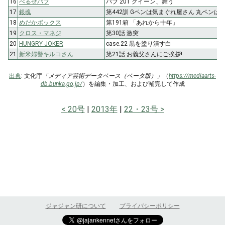
16
べるぜバブ
バブ 201 クイーン、舞う
17
銀魂
第442訓 Gペンは気まぐれ屋さん 丸ペンは
18
めだかボックス
第191箱 「あれから十年」
19
クロス・マネジ
第30話 激突
20
HUNGRY JOKER
case.22 黒を塗り潰す白
21
新米婦警キルコさん
第21話 お義父さんにご挨拶!
出典
: 文化庁
「メディア芸術データベース（ベータ版）」
（
https://mediaarts-
db.bunka.go.jp/
）を編集・加工、および補完して作成
20号
2013年
22・23号
ジャジャン研について
プライバシーポリシー