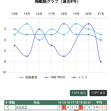
掲載順グラフ（過去8号）
14号
15号
16号
17号
L
18号
19号
20号
21号
2
4
10
6
8
10
暗殺教室
ONE PIECE
トリコ
TOP3 表示
TOP7 表示
#
変動
作品
14
15
16
17
18
19
20
21
平均
1
-
暗殺教室
3
1
4
2
3
1
2
3
2.4
(+0.1)