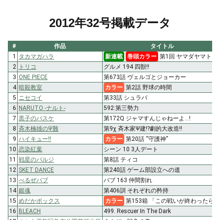
2012年32号掲載データ
#
作品
タイトル
1
タカマガハラ
新連載
巻頭カラー
第1回 ヤマダヤマト
2
トリコ
グルメ 194 四獣!!
3
ONE PIECE
第673話 ヴェルゴとジョーカー
4
暗殺教室
カラー
第2話 野球の時間
5
ニセコイ
第33話 シュラバ
6
NARUTO -ナルト-
592:第三勢力
7
黒子のバスケ
第172Q ジャマすんじゃねーよ…!
8
斉木楠雄のΨ難
第9χ 斉木家Ψ建!?劇的大改造!!
9
ハイキュー!!
カラー
第20話 “守護神”
10
恋染紅葉
シーン 10 3人デート
11
戦星のバルジ
第8話 ティコ
12
SKET DANCE
第240話 ゲーム部設立への道
13
べるぜバブ
バブ 163 仲間割れ
14
銀魂
第406訓 それぞれの矜持
15
めだかボックス
カラー
第153箱 「この戦いが終わったら」
16
BLEACH
499. Rescuer In The Dark