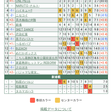
2
+1
↓
ONE PIECE
2
3
3
3
3
-
2
3
2.7
(±0.0)
3
-
NARUTO -ナルト-
3
2
5
2
-
2
5
6
3.6
(+0.6)
4
-1
↑
ハイキュー!!
8
5
7
9
6
3
9
9
7.0
(+0.5)
5
-2
↑
ニセコイ
9
8
12
6
4
5
7
5
7.0
(-0.5)
6
+2
↓
斉木楠雄のΨ難
5
7
11
5
7
8
6
8
7.1
(+0.8)
7
+1
↓
銀魂
6
4
4
-
10
9
12
14
8.4
(+1.4)
8
-1
↑
SKET DANCE
12
13
14
7
12
4
4
12
9.8
(+0.2)
9
+1
↓
恋染紅葉
7
10
9
8
11
12
11
10
9.8
(+0.4)
10
-1
↑
黒子のバスケ
17
21
18
1
9
10
10
7
11.6
(-0.9)
11
+1
↓
べるぜバブ
10
12
13
14
1
14
17
13
11.8
(+0.7)
12
-1
↑
BLEACH
13
18
1
12
16
18
18
16
14.0
(-0.1)
13
+1
↓
めだかボックス
16
15
17
16
14
6
15
15
14.3
(+0.7)
14
-
こちら葛飾区亀有公園前派出所
15
14
16
15
13
13
14
17
14.6
(+0.1)
15
-1
↑
家庭教師ヒットマン REBORN!
18
16
19
18
15
15
13
18
16.5
(+0.4)
16
-1
↑
クロガネ
19
19
10
13
18
16
19
20
16.8
(+0.3)
17
+2
↓
パジャマな彼女。
11
17
20
17
17
17
16
19
16.8
(+0.9)
新連載
-
-
戦星のバルジ
1
6
8
10
5
7
8
11
7.0
-
-
暗殺教室
-
-
-
-
-
-
1
4
2.5
-
-
タカマガハラ
-
-
-
-
-
-
-
1
1.0
巻頭カラー
センターカラー
掲載データについて