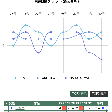
掲載順グラフ（過去8号）
25号
26号
27号
28号
L
29号
30号
31号
32号
2
4
4
6
8
トリコ
ONE PIECE
NARUTO -ナルト-
TOP3 表示
TOP7 表示
#
変動
作品
25
26
27
28
29
30
31
32
平均
1
-1
↑
トリコ
4
1
2
4
2
1
3
2
2.4
(-0.5)