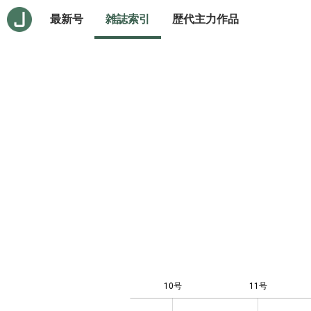
最新号
雑誌索引
歴代主力作品
10号
11号
10
-4
-2
-1
0
1
3