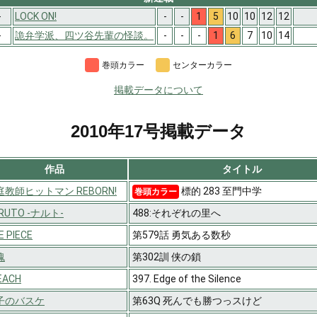
-
LOCK ON!
-
-
1
5
10
10
12
12
-
詭弁学派、四ツ谷先輩の怪談。
-
-
-
1
6
7
10
14
巻頭カラー
センターカラー
掲載データについて
2010年17号掲載データ
作品
タイトル
庭教師ヒットマン REBORN!
標的 283 至門中学
巻頭カラー
RUTO -ナルト-
488:それぞれの里へ
E PIECE
第579話 勇気ある数秒
魂
第302訓 侠の鎖
EACH
397. Edge of the Silence
子のバスケ
第63Q 死んでも勝つっスけど