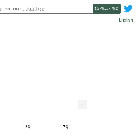
作品・作者
English
...
16号
17号