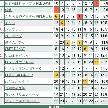
-
家庭教師ヒットマン REBORN!
10
7
6
6
7
12
13
1
7.
1
↑
銀魂
1
10
11
16
4
16
7
4
8.
1
↑
こちら葛飾区亀有公園前派出所
6
8
7
9
1
13
17
10
8.
1
↑
トリコ
12
6
10
14
8
15
3
16
10.5
3
↓
バクマン。
18
4
15
10
11
8
5
13
10.5
-
べるぜバブ
16
9
4
4
12
14
15
19
11.6
2
↑
黒子のバスケ
7
20
8
17
9
19
8
6
11.
-
SKET DANCE
8
16
9
13
17
6
18
8
11.
2
↓
いぬまるだしっ
11
13
12
11
15
9
11
17
12.4
-
PSYREN-サイレン-
19
11
17
7
19
5
20
11
13.6
-
ヘタッピマンガ研究所R
-
12
-
-
-
17
-
-
14.5
-
HUNTER×HUNTER
13
14
13
15
16
18
16
18
15.4
-
めだかボックス
20
19
18
12
14
11
19
15
16.
-
保健室の死神
15
17
16
18
18
21
14
20
17.4
-
賢い犬リリエンタール
14
21
14
19
20
20
21
21
18.8
-
ピューと吹く!ジャガー
22
23
20
20
21
22
22
22
21.5
新連載