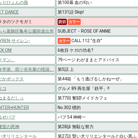
らりひょんの孫
第100幕 血の匂い
ET DANCE
第131話 Skip!
ラタのツクモガミ
読切
カラー
ちら葛飾区亀有公園前派出所
SUBJECT・ROSE OF ANNIE
YREN-サイレン-
CALL.112 “生存”
カラー
CK ON!
6枚目 ケガの功名?
クマン。
79ページ わがままとアドバイス
弁学派、四ツ谷先輩の怪談。
第5話 上
だかボックス
第44箱 「もう逃げるしかねーぜ」
リコ
グルメ 89 再生屋「鉄平」!!
ぬまるだしっ
第77回 奮闘!メイドカフェ
NTER×HUNTER
No.302 標的
るぜバブ
バブ 54 神崎一
健室の死神
第28診 無駄な努力
い犬リリエンタール
第27話 賢い犬リリエンタールと白い黒ふ