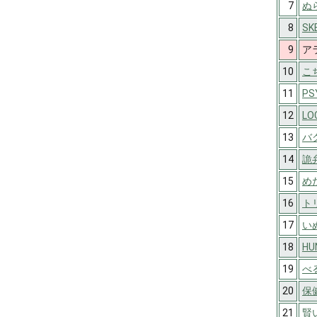
7
ぬ
8
SK
9
ア
10
こ
11
PS
12
LO
13
バ
14
詭
15
め
16
ト
17
い
18
HU
19
べ
20
保
21
賢