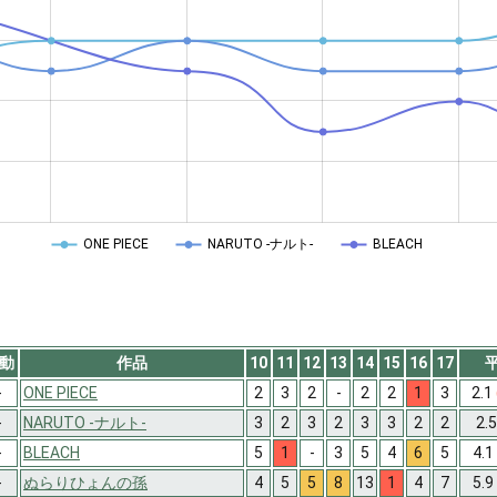
ONE PIECE
NARUTO -ナルト-
BLEACH
動
作品
10
11
12
13
14
15
16
17
-
ONE PIECE
2
3
2
-
2
2
1
3
2.1
-
NARUTO -ナルト-
3
2
3
2
3
3
2
2
2.
-
BLEACH
5
1
-
3
5
4
6
5
4.1
-
ぬらりひょんの孫
4
5
5
8
13
1
4
7
5.9