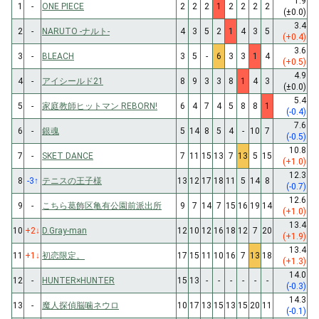
1.9
1
-
ONE PIECE
2
2
2
1
2
2
2
2
(±0.0)
3.4
2
-
NARUTO -ナルト-
4
3
5
2
1
4
3
5
(+0.4)
3.6
3
-
BLEACH
3
5
-
6
3
3
1
4
(+0.5)
4.9
4
-
アイシールド21
8
9
3
3
8
1
4
3
(±0.0)
5.4
5
-
家庭教師ヒットマン REBORN!
6
4
7
4
5
8
8
1
(-0.4)
7.6
6
-
銀魂
5
14
8
5
4
-
10
7
(-0.5)
10.8
7
-
SKET DANCE
7
11
15
13
7
13
5
15
(+1.0)
12.3
8
-3
↑
テニスの王子様
13
12
17
18
11
5
14
8
(-0.7)
12.6
9
-
こちら葛飾区亀有公園前派出所
9
7
14
7
15
16
19
14
(+1.0)
13.4
10
+2
↓
D.Gray-man
12
10
12
16
18
12
7
20
(+1.9)
13.4
11
+1
↓
初恋限定。
17
15
11
10
16
7
13
18
(+1.3)
14.0
12
-
HUNTER×HUNTER
15
13
-
-
-
-
-
-
(-0.3)
14.3
13
-
魔人探偵脳噛ネウロ
10
17
13
15
13
15
20
11
(-0.1)