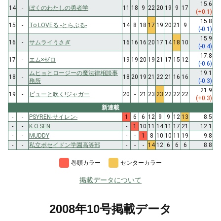
15.6
14
-
ぼくのわたしの勇者学
11
18
9
22
20
19
9
17
(+0.1)
15.8
15
-
To LOVEる -とらぶる-
14
8
18
17
19
20
21
9
(-0.1)
15.9
16
-
サムライうさぎ
16
16
16
20
17
14
18
10
(-0.4)
17.8
17
-
エム×ゼロ
19
19
20
19
21
17
15
12
(-0.6)
ムヒョとロージーの魔法律相談事
19.1
18
-
18
20
19
21
22
21
16
16
務所
(-0.3)
21.9
19
-
ピューと吹く!ジャガー
20
-
21
23
23
22
22
22
(+0.3)
新連載
-
-
PSYREN-サイレン-
1
6
6
12
9
9
12
13
8.5
-
-
K.O.SEN
-
1
10
11
14
11
17
21
12.1
-
-
MUDDY
-
-
1
8
10
10
11
19
9.8
-
-
私立ポセイドン学園高等部
-
-
-
14
12
6
6
6
8.8
巻頭カラー
センターカラー
掲載データについて
2008年10号掲載データ