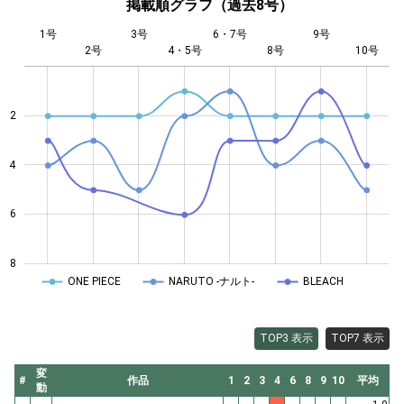
掲載順グラフ（過去8号）
1号
3号
6・7号
9号
2号
4・5号
L
8号
10号
2
4
4
6
8
ONE PIECE
NARUTO -ナルト-
BLEACH
TOP3 表示
TOP7 表示
変
#
作品
1
2
3
4
6
8
9
10
平均
動