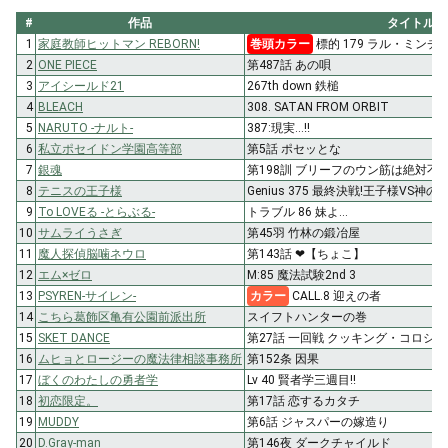
#
作品
タイトル
1
家庭教師ヒットマン REBORN!
巻頭カラー
標的 179 ラル・ミン
2
ONE PIECE
第487話 あの唄
3
アイシールド21
267th down 鉄槌
4
BLEACH
308. SATAN FROM ORBIT
5
NARUTO -ナルト-
387:現実…!!
6
私立ポセイドン学園高等部
第5話 ポセッとな
7
銀魂
第198訓 ブリーフのウン筋は絶対不
8
テニスの王子様
Genius 375 最終決戦!王子様VS神の
9
To LOVEる -とらぶる-
トラブル 86 妹よ…
10
サムライうさぎ
第45羽 竹林の鍛冶屋
11
魔人探偵脳噛ネウロ
第143話 ❤【ちょこ】
12
エム×ゼロ
M:85 魔法試験2nd 3
13
PSYREN-サイレン-
カラー
CALL.8 迎えの者
14
こちら葛飾区亀有公園前派出所
スイフトハンターの巻
15
SKET DANCE
第27話 一回戦 クッキング・コロシ
16
ムヒョとロージーの魔法律相談事務所
第152条 因果
17
ぼくのわたしの勇者学
Lv 40 賢者学三週目!!
18
初恋限定。
第17話 恋するカタチ
19
MUDDY
第6話 ジャスパーの嫁造り
20
D.Gray-man
第146夜 ダークチャイルド