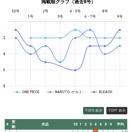
掲載順グラフ（過去8号）
52号
2号
4・5号
8号
1号
3号
L
6・7号
9号
2
4
4
6
8
ONE PIECE
NARUTO -ナルト-
BLEACH
TOP3 表示
TOP7 表示
変
#
作品
52
1
2
3
4
6
8
9
平均
動