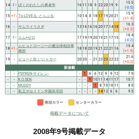
15.5
14
-1
↑
ぼくのわたしの勇者学
16
11
18
9
22
20
19
9
(-0.5)
15.9
15
+1
↓
To LOVEる -とらぶる-
10
14
8
18
17
19
20
21
(+1.4)
16.3
16
-
サムライうさぎ
13
16
16
16
20
17
14
18
(+0.3)
18.4
17
-1
↑
エム×ゼロ
17
19
19
20
19
21
17
15
(-0.2)
ムヒョとロージーの魔法律相談事
19.4
18
+1
↓
18
18
20
19
21
22
21
16
務所
(+1.9)
21.6
19
-
ピューと吹く!ジャガー
20
20
-
21
23
23
22
22
(+0.2)
新連載
-
-
PSYREN-サイレン-
-
1
6
6
12
9
9
12
7.9
-
-
K.O.SEN
-
-
1
10
11
14
11
17
10.7
-
-
MUDDY
-
-
-
1
8
10
10
11
8.0
-
-
私立ポセイドン学園高等部
-
-
-
-
14
12
6
6
9.5
巻頭カラー
センターカラー
掲載データについて
2008年9号掲載データ