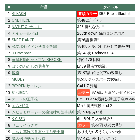
#
作品
タイトル
1
BLEACH
巻頭カラー
307. Bite it,Slash it
2
ONE PIECE
第486話 ピアノ
3
NARUTO -ナルト-
386:新たな光…!!
4
アイシールド21
266th down 命のロングパス
5
SKET DANCE
第26話 開戦!!
6
私立ポセイドン学園高等部
第4話 オラポセポセして来たぞ!
7
D.Gray-man
第145夜 Darkness…4
8
家庭教師ヒットマン REBORN!
標的 178 因縁
9
ぼくのわたしの勇者学
Lv 39 賢者学始業!
10
銀魂
第197訓 銀と閣下の穀潰し
11
MUDDY
第5話 ジャスパーの嫁探し
12
PSYREN-サイレン-
CALL.7 帰還
13
初恋限定。
カラー
第16話 とまどいダイビング!
14
テニスの王子様
Genius 374 最終決戦!王子様VS神の子
15
エム×ゼロ
M:64 魔法試験 2nd 2
16
ムヒョとロージーの魔法律相談事務所
第151条 赤い糸
17
K.O.SEN
6th BOUT 入会試験?
18
サムライうさぎ
カラー
第44羽 穂波の昔話
19
こちら葛飾区亀有公園前派出所
ありえない!?うらないの巻
20
魔人探偵脳噛ネウロ
第142話 外【がいこう】