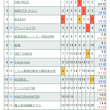
1.9
1
-
ONE PIECE
-
2
2
2
1
2
2
2
(±0.0)
3.0
2
-
NARUTO -ナルト-
2
4
3
5
2
1
4
3
(-0.3)
3.1
3
-
BLEACH
1
3
5
-
6
3
3
1
(-0.3)
4.9
4
-1
↑
アイシールド21
3
8
9
3
3
8
1
4
(-0.6)
5.8
5
+1
↓
家庭教師ヒットマン REBORN!
4
6
4
7
4
5
8
8
(+0.3)
8.1
6
-
銀魂
11
5
14
8
5
4
-
10
(-0.2)
9.8
7
-1
↑
SKET DANCE
7
7
11
15
13
7
13
5
(-1.1)
11.5
8
-4
↑
D.Gray-man
5
12
10
12
16
18
12
7
(-1.4)
11.6
9
+2
↓
こちら葛飾区亀有公園前派出所
6
9
7
14
7
15
16
19
(+1.5)
12.1
10
-1
↑
初恋限定。
8
17
15
11
10
16
7
13
(-0.3)
13.0
11
+2
↓
テニスの王子様
14
13
12
17
18
11
5
14
(+0.7)
14.3
12
-1
↑
HUNTER×HUNTER
15
15
13
-
-
-
-
-
(+0.5)
14.4
13
+3
↓
魔人探偵脳噛ネウロ
12
10
17
13
15
13
15
20
(+2.0)