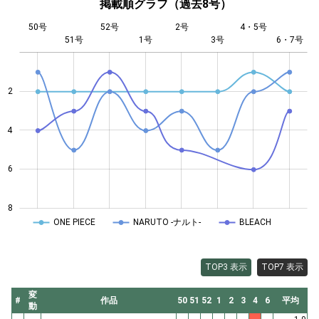
掲載順グラフ（過去8号）
50号
52号
2号
4・5号
51号
1号
L
3号
6・7号
2
4
4
6
8
ONE PIECE
NARUTO -ナルト-
BLEACH
TOP3 表示
TOP7 表示
変
#
作品
50
51
52
1
2
3
4
6
平均
動