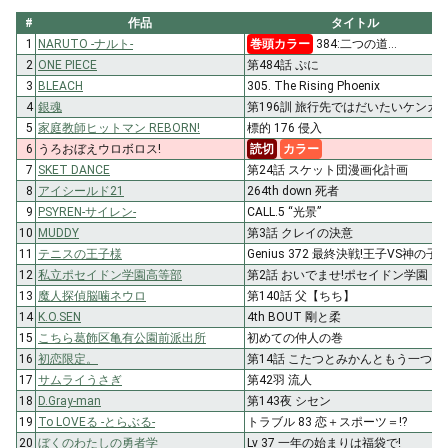
#
作品
タイトル
1
NARUTO -ナルト-
巻頭カラー
384:二つの道…
2
ONE PIECE
第484話 ぷに
3
BLEACH
305. The Rising Phoenix
4
銀魂
第196訓 旅行先ではだいたいケンカ
5
家庭教師ヒットマン REBORN!
標的 176 侵入
6
うろおぼえウロボロス!
読切
カラー
7
SKET DANCE
第24話 スケット団漫画化計画
8
アイシールド21
264th down 死者
9
PSYREN-サイレン-
CALL.5 “光景”
10
MUDDY
第3話 クレイの決意
11
テニスの王子様
Genius 372 最終決戦!王子VS神の子 2
12
私立ポセイドン学園高等部
第2話 おいでませ!ポセイドン学園
13
魔人探偵脳噛ネウロ
第140話 父【ちち】
14
K.O.SEN
4th BOUT 剛と柔
15
こちら葛飾区亀有公園前派出所
初めての仲人の巻
16
初恋限定。
第14話 こたつとみかんともう一つ
17
サムライうさぎ
第42羽 流人
18
D.Gray-man
第143夜 シセン
19
To LOVEる -とらぶる-
トラブル 83 恋＋スポーツ＝!?
20
ぼくのわたしの勇者学
Lv 37 一年の始まりは福袋で!