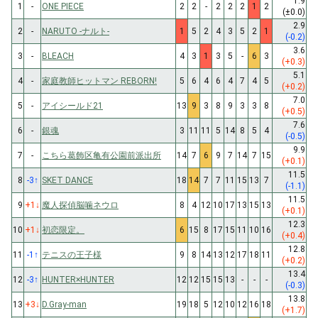
1.9
1
-
ONE PIECE
2
2
-
2
2
2
1
2
(±0.0)
2.9
2
-
NARUTO -ナルト-
1
5
2
4
3
5
2
1
(-0.2)
3.6
3
-
BLEACH
4
3
1
3
5
-
6
3
(+0.3)
5.1
4
-
家庭教師ヒットマン REBORN!
5
6
4
6
4
7
4
5
(+0.2)
7.0
5
-
アイシールド21
13
9
3
8
9
3
3
8
(+0.5)
7.6
6
-
銀魂
3
11
11
5
14
8
5
4
(-0.5)
9.9
7
-
こちら葛飾区亀有公園前派出所
14
7
6
9
7
14
7
15
(+0.1)
11.5
8
-3
↑
SKET DANCE
18
14
7
7
11
15
13
7
(-1.1)
11.5
9
+1
↓
魔人探偵脳噛ネウロ
8
4
12
10
17
13
15
13
(+0.1)
12.3
10
+1
↓
初恋限定。
6
15
8
17
15
11
10
16
(+0.4)
12.8
11
-1
↑
テニスの王子様
9
8
14
13
12
17
18
11
(+0.2)
13.4
12
-3
↑
HUNTER×HUNTER
12
12
15
15
13
-
-
-
(-0.3)
13.8
13
+3
↓
D.Gray-man
19
18
5
12
10
12
16
18
(+1.7)