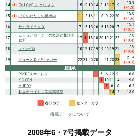
13.9
14
+1
↓
To LOVEる -とらぶる-
15
10
10
14
8
18
17
19
(+1.3)
15.0
15
+1
↓
ぼくのわたしの勇者学
11
13
16
11
18
9
22
20
(+1.6)
15.1
16
-
サムライうさぎ
7
16
13
16
16
16
20
17
(+0.7)
ムヒョとロージーの魔法律相談事
17.0
17
-
17
1
18
18
20
19
21
22
務所
(+0.4)
17.8
18
-
エム×ゼロ
10
17
17
19
19
20
19
21
(+0.4)
21.4
19
-
ピューと吹く!ジャガー
22
21
20
20
-
21
23
23
(+0.3)
新連載
-
-
PSYREN-サイレン-
-
-
-
1
6
6
12
9
6.8
-
-
K.O.SEN
-
-
-
-
1
10
11
14
9.0
-
-
MUDDY
-
-
-
-
-
1
8
10
6.3
-
-
私立ポセイドン学園高等部
-
-
-
-
-
-
14
12
13.0
巻頭カラー
センターカラー
掲載データについて
2008年6・7号掲載データ