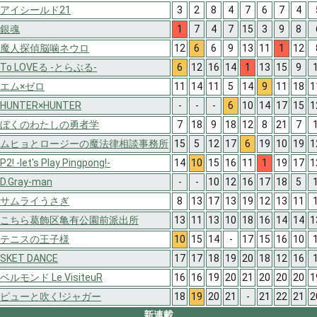
アイシールド21
3
2
8
4
7
6
7
4
銀魂
1
7
4
7
15
3
9
8
魔人探偵脳噛ネウロ
12
6
6
9
13
11
1
12
To LOVEる -とらぶる-
6
12
16
14
1
13
15
9
エム×ゼロ
11
14
11
5
14
9
11
18
1
HUNTER×HUNTER
-
-
-
6
10
14
17
15
1
ぼくのわたしの勇者学
7
18
9
18
12
8
21
7
ムヒョとロージーの魔法律相談事務所
15
5
12
17
6
19
10
19
1
P2! -let's Play Pingpong!-
14
10
15
16
11
1
19
17
1
D.Gray-man
-
-
10
12
16
17
18
5
サムライうさぎ
8
13
17
13
19
12
13
11
こちら葛飾区亀有公園前派出所
13
11
13
10
18
16
14
14
1
テニスの王子様
10
15
14
-
17
15
16
10
SKET DANCE
17
17
18
19
20
18
12
16
ベルモンド Le VisiteuR
16
16
19
20
21
20
20
20
1
ピューと吹く!ジャガー
18
19
20
21
-
21
22
21
2
新連載