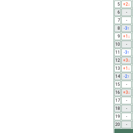
5
+2
↓
6
-
7
-
8
-3
↑
9
+1
↓
10
-
11
-3
↑
12
+3
↓
13
+1
↓
14
-2
↑
15
-
16
+3
↓
17
-
18
-
19
-
20
-