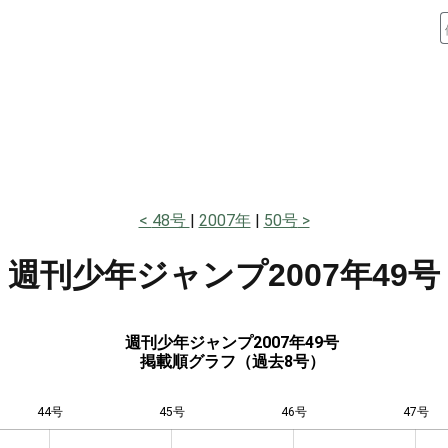
48号
2007年
50号
週刊少年ジャンプ
2007年49号
週刊少年ジャンプ2007年49号
掲載順グラフ（過去8号）
44号
45号
L
46号
47号