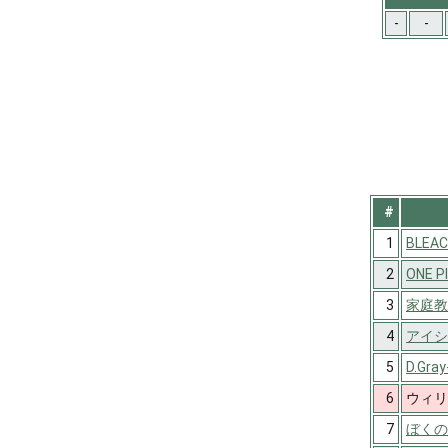
-
-
#
1
BLEA
2
ONE P
3
家庭教
4
アイシ
5
D.Gra
6
ウィリ
7
ぼくの