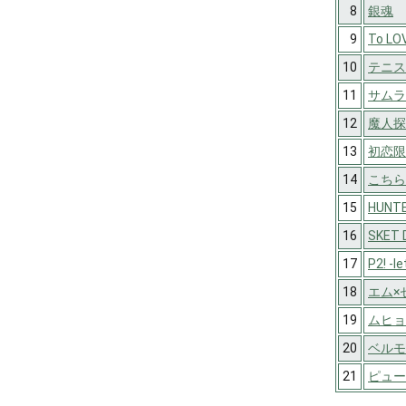
8
銀魂
9
To L
10
テニス
11
サムラ
12
魔人探
13
初恋限
14
こちら
15
HUNT
16
SKET 
17
P2! -le
18
エム×
19
ムヒョ
20
ベルモン
21
ピュー