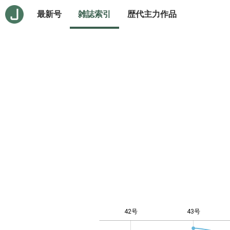
最新号
雑誌索引
歴代主力作品
42号
43号
-10
20
-4
-2
-5
0
2