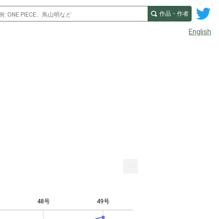
作品・作者
English
...
48号
49号