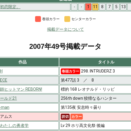
初恋限定。
-
-
1
11
8
7
5
13
巻頭カラー
センターカラー
掲載データについて
2007年49号掲載データ
作品
タイトル
CH
298. INTRUDERZ 3
巻頭カラー
IECE
第477話 3 ／ 8
師ヒットマン REBORN!
標的 168 レオナルド・リッピ
ールド21
256th down 狡猾なるハンター
y-man
第135夜 安息時々曇り
アムス
読切
カラー
わたしの勇者学
Lv 29 ホリ高文化祭 後編