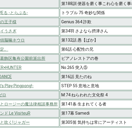
第188訓 便器を磨く事これ心を磨く事
OVEる -とらぶる-
トラブル 75 奇妙な関係
の王子様
Genius 364 詐欺
イうさぎ
第34羽 さよなら摂津さん
偵脳噛ネウロ
第132話 愚【ばか】
定。
第6話 心配性の兄
葛飾区亀有公園前派出所
ピアノレストアの巻
ER×HUNTER
No.265 突入⑤
DANCE
第16話 見たのね
t's Play Pingpong!-
STEP 55 意地と意地
ゼロ
M:74 ねらわれた文化祭 4
とロージーの魔法律相談事務所
第141条 生まれてくる者
ド Le VisiteuR
第17幕 Samedi
と吹く!ジャガー
第305笛 気持ちは常にアーティスト