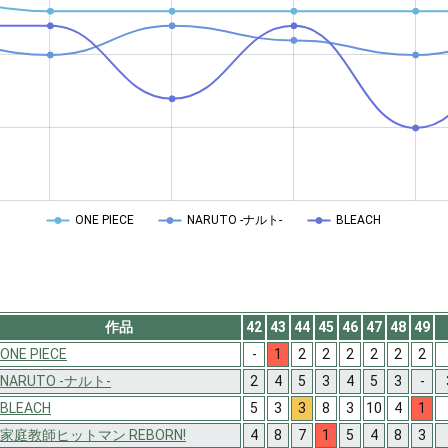
ONE PIECE
NARUTO -ナルト-
BLEACH
作品
42
43
44
45
46
47
48
49
ONE PIECE
-
1
2
2
2
2
2
2
NARUTO -ナルト-
2
4
5
3
4
5
3
-
BLEACH
5
3
3
8
3
10
4
1
家庭教師ヒットマン REBORN!
4
8
7
1
5
4
8
3