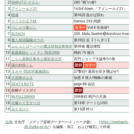
2
NARUTO -ナルト-
285:“根”の者!!
3
アイシールド21
163rd down 「アイシールド21」
4
銀魂
第96訓 急がば回れ
5
テニスの王子様
Genius 293 同調
6
べしゃり暮らし
カラー
Vol.8 生放送!!
7
BLEACH
205. Mala Suerte!4[Monstruo monst
8
魔人探偵脳噛ネウロ
第39話 反【うらぎり】
9
ムヒョとロージーの魔法律相談事務所
第49条 魔法律院
10
家庭教師ヒットマン REBORN!
標的 75 能力
11
こちら葛飾区亀有公園前派出所
百円ショップ大論争!!の巻
12
謎の村雨くん
読切
カラー
13
タカヤ -閃武学園激闘伝-
27撃目!! 退屈を吹き飛ばせ!!
14
大泥棒ポルタ
知恵 8 潜入!!蜘蛛の巣城
15
DEATH NOTE
page.88 会話
16
自称ナイスガイ
読切
17
Mr.FULLSWING
208発目:鳴戸の大渦
18
太臓もて王サーガ
第18章 デートなUSO
19
みえるひと
第19譚 狩り
出典
: 文化庁
「メディア芸術データベース（ベータ版）」
（
https://mediaarts-
db.bunka.go.jp/
）を編集・加工、および補完して作成