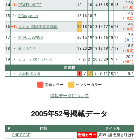
14.0
14
+1
↓
DEATH NOTE
13
-
10
14
16
15
15
15
(+1.0)
14.8
15
-1
↑
D.Gray-man
18
16
18
7
-
-
-
-
(+0.2)
14.8
16
+1
↓
タカヤ -閃武学園激闘伝-
12
18
15
13
14
17
16
13
(+0.3)
17.5
17
-
Mr.FULLSWING
20
15
19
18
17
16
18
17
(-0.1)
18.8
18
-
みえるひと
19
20
20
19
18
18
17
19
(+0.3)
20.2
19
-
ピューと吹く!ジャガー
-
21
21
20
20
20
19
-
(+0.1)
新連載
-
-
大泥棒ポルタ
1
7
7
9
8
11
10
14
8.4
巻頭カラー
センターカラー
掲載データについて
2005年52号掲載データ
#
作品
タイトル
1
ONE PIECE
巻頭カラー
第391話 悪魔と呼ばれ