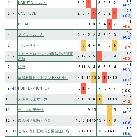
2.1
1
-
NARUTO -ナルト-
3
2
1
-
2
2
3
2
(-0.5)
2.6
2
-
ONE PIECE
2
5
-
1
4
3
2
1
(-0.3)
4.1
3
-
BLEACH
5
3
3
3
7
4
1
7
(+0.6)
4.6
4
-
アイシールド21
9
4
2
2
3
6
8
3
(-0.2)
6.7
5
-
べしゃり暮らし
4
9
4
6
9
-
9
6
(+0.7)
ムヒョとロージーの魔法律相談事
6.8
6
-
7
12
5
5
1
10
5
9
務所
(+0.3)
7.1
7
-
銀魂
15
11
6
4
6
5
6
4
(-0.3)
8.5
8
-
家庭教師ヒットマン REBORN!
8
10
11
10
5
1
13
10
(-0.3)
10.0
9
-1
↑
HUNTER×HUNTER
16
1
-
-
-
13
-
-
(±0.0)
10.3
10
+1
↓
太臓もて王サーガ
6
13
8
8
10
8
11
18
(+1.2)
10.3
11
-
テニスの王子様
14
-
9
15
11
14
4
5
(-0.7)
10.4
12
-
魔人探偵脳噛ネウロ
10
6
14
16
15
7
7
8
(-0.6)
13.5
13
-1
↑
こちら葛飾区亀有公園前派出所
17
17
13
11
13
12
14
11
(-0.6)