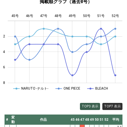
掲載順グラフ（過去8号）
45号
46号
47号
48号
L
49号
50号
51号
52号
2
4
4
6
8
NARUTO -ナルト-
ONE PIECE
BLEACH
TOP3 表示
TOP7 表示
変
#
作品
45
46
47
48
49
50
51
52
平均
動