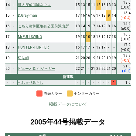
13.6
14
-
魔人探偵脳噛ネウロ
15
13
15
11
13
16
13
13
(±0.0)
15.4
15
-
D.Gray-man
17
16
16
16
17
18
9
14
(+0.4)
15.6
16
-
こちら葛飾区亀有公園前派出所
18
14
19
17
14
19
8
16
(±0.0)
16.3
17
-
Mr.FULLSWING
19
18
10
18
18
12
17
18
(±0.0)
17.2
18
-
HUNTER×HUNTER
16
17
17
-
19
17
-
-
(±0.0)
19.9
19
-
切法師
21
20
20
19
21
20
19
19
(+0.3)
21.3
20
-
ピューと吹く!ジャガー
22
21
-
21
22
22
21
20
(-0.1)
新連載
-
-
べしゃり暮らし
-
-
-
-
-
-
-
1
1.0
巻頭カラー
センターカラー
掲載データについて
2005年44号掲載データ