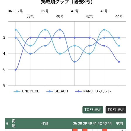
掲載順グラフ（過去8号）
36・37号
39号
41号
43号
38号
40号
L
42号
44号
2
4
4
6
8
ONE PIECE
BLEACH
NARUTO -ナルト-
TOP3 表示
TOP7 表示
変
#
作品
36
38
39
40
41
42
43
44
平均
動