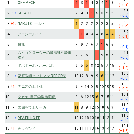
2.5
1
-
ONE PIECE
1
3
1
4
3
4
1
3
(+0.1)
2.8
2
-1
↑
BLEACH
2
4
3
1
5
3
2
2
(-0.2)
3.0
3
+1
↓
NARUTO -ナルト-
6
2
2
2
2
2
3
5
(+0.5)
3.9
4
-
アイシールド21
3
1
4
3
4
8
4
4
(+0.1)
5.8
5
-
銀魂
4
9
7
6
7
1
6
6
(-0.1)
ムヒョとロージーの魔法律相談事
6.1
6
-
7
7
6
7
1
9
5
7
務所
(-0.3)
7.8
7
-
ボボボーボ・ボーボボ
5
5
5
8
12
5
7
15
(+1.3)
10.0
8
-1
↑
家庭教師ヒットマン REBORN!
13
12
8
9
9
6
11
12
(-0.3)
10.0
9
+1
↓
テニスの王子様
8
-
14
5
8
15
10
10
(+0.3)
10.1
10
-
タカヤ -閃武学園激闘伝-
9
6
12
15
6
7
15
11
(-0.2)
11.3
11
-
太臓もて王サーガ
11
8
9
12
15
10
16
9
(-0.1)
11.8
12
-1
↑
DEATH NOTE
12
10
18
10
10
14
12
8
(-0.8)
13.1
13
+1
↓
みえるひと
10
11
11
13
16
13
14
17
(+1.3)