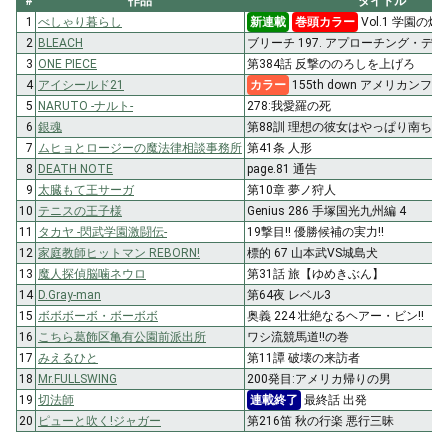
#
作品
タイトル
1
べしゃり暮らし
新連載
巻頭カラー
Vol.1 学園の爆
2
BLEACH
ブリーチ 197. アプローチング・デ
3
ONE PIECE
第384話 反撃ののろしを上げろ
4
アイシールド21
カラー
155th down アメリカン
5
NARUTO -ナルト-
278:我愛羅の死
6
銀魂
第88訓 理想の彼女はやっぱり南ちゃ
7
ムヒョとロージーの魔法律相談事務所
第41条 人形
8
DEATH NOTE
page.81 通告
9
太臓もて王サーガ
第10章 夢ノ狩人
10
テニスの王子様
Genius 286 手塚国光九州編 4
11
タカヤ -閃武学園激闘伝-
19撃目!! 優勝候補の実力!!
12
家庭教師ヒットマン REBORN!
標的 67 山本武VS城島犬
13
魔人探偵脳噛ネウロ
第31話 旅【ゆめきぶん】
14
D.Gray-man
第64夜 レベル3
15
ボボボーボ・ボーボボ
奥義 224 壮絶なるヘアー・ビン!!
16
こちら葛飾区亀有公園前派出所
ワシ流競馬道!!の巻
17
みえるひと
第11譚 破壊の来訪者
18
Mr.FULLSWING
200発目:アメリカ帰りの男
19
切法師
連載終了
最終話 出発
20
ピューと吹く!ジャガー
第216笛 秋の行楽 悪行三昧