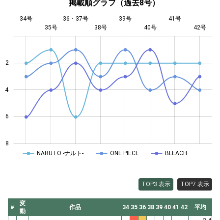
掲載順グラフ（過去8号）
34号
36・37号
39号
41号
35号
38号
L
40号
42号
2
4
4
6
8
NARUTO -ナルト-
ONE PIECE
BLEACH
TOP3 表示
TOP7 表示
変
#
作品
34
35
36
38
39
40
41
42
平均
動