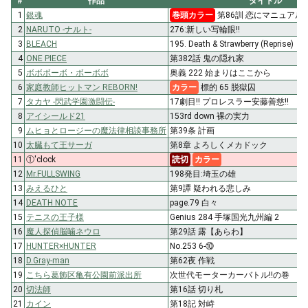
#
作品
タイトル
1
銀魂
巻頭カラー
第86訓 恋にマニュアル
2
NARUTO -ナルト-
276:新しい写輪眼!!
3
BLEACH
195. Death & Strawberry (Reprise)
4
ONE PIECE
第382話 鬼の隠れ家
5
ボボボーボ・ボーボボ
奥義 222 始まりはここから
6
家庭教師ヒットマン REBORN!
カラー
標的 65 脱獄囚
7
タカヤ -閃武学園激闘伝-
17劇目!! プロレスラー安藤善慈!!
8
アイシールド21
153rd down 裸の実力
9
ムヒョとロージーの魔法律相談事務所
第39条 計画
10
太臓もて王サーガ
第8章 よろしくメカドック
11
①'clock
読切
カラー
12
Mr.FULLSWING
198発目:埼玉の雄
13
みえるひと
第9譚 疑われる悲しみ
14
DEATH NOTE
page.79 白々
15
テニスの王子様
Genius 284 手塚国光九州編 2
16
魔人探偵脳噛ネウロ
第29話 露【あらわ】
17
HUNTER×HUNTER
No.253 6-⑩
18
D.Gray-man
第62夜 作戦
19
こちら葛飾区亀有公園前派出所
次世代モーターカーバトル!!の巻
20
切法師
第16話 切り札
21
カイン
第18記 対峙