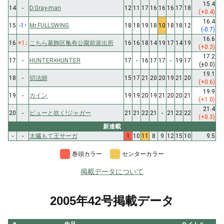
15.4
14
-
D.Gray-man
12
11
17
16
16
16
17
18
(+0.4)
16.4
15
-1
↑
Mr.FULLSWING
18
18
19
18
10
18
18
12
(-0.7)
16.6
16
+1
↓
こちら葛飾区亀有公園前派出所
16
16
18
14
19
17
14
19
(+0.3)
17.2
17
-
HUNTER×HUNTER
17
-
16
17
17
-
19
17
(±0.0)
19.1
18
-
切法師
15
17
21
20
20
19
21
20
(+0.6)
19.9
19
-
カイン
19
19
20
19
21
20
20
21
(+1.0)
21.4
20
-
ピューと吹く!ジャガー
21
21
22
21
-
21
22
22
(+0.3)
新連載
-
-
太臓もて王サーガ
1
10
11
8
9
12
15
10
9.5
巻頭カラー
センターカラー
掲載データについて
2005年42号掲載データ