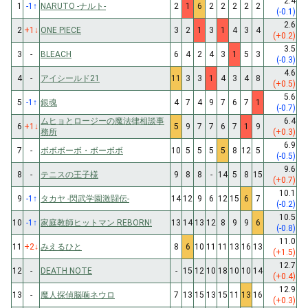
2.4
1
-1
↑
NARUTO -ナルト-
2
1
6
2
2
2
2
2
(-0.1)
2.6
2
+1
↓
ONE PIECE
3
2
1
3
1
4
3
4
(+0.2)
3.5
3
-
BLEACH
6
4
2
4
3
1
5
3
(-0.3)
4.6
4
-
アイシールド21
11
3
3
1
4
3
4
8
(+0.5)
5.6
5
-1
↑
銀魂
4
7
4
9
7
6
7
1
(-0.7)
ムヒョとロージーの魔法律相談事
6.4
6
+1
↓
5
9
7
7
6
7
1
9
務所
(+0.3)
6.9
7
-
ボボボーボ・ボーボボ
10
5
5
5
5
8
12
5
(-0.5)
9.6
8
-
テニスの王子様
9
8
8
-
14
5
8
15
(+0.7)
10.1
9
-1
↑
タカヤ -閃武学園激闘伝-
14
12
9
6
12
15
6
7
(-0.2)
10.5
10
-1
↑
家庭教師ヒットマン REBORN!
13
14
13
12
8
9
9
6
(-0.8)
11.0
11
+2
↓
みえるひと
8
6
10
11
11
13
16
13
(+1.5)
12.7
12
-
DEATH NOTE
-
15
12
10
18
10
10
14
(+0.4)
12.9
13
-
魔人探偵脳噛ネウロ
7
13
15
13
15
11
13
16
(+0.3)