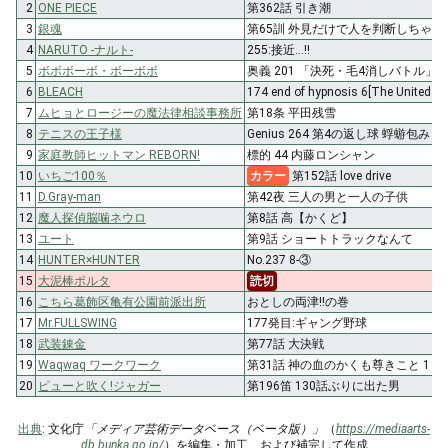
2
ONE PIECE
第362話 引き潮
3
銀魂
第65訓 外見だけで人を判断しちゃダ
4
NARUTO -ナルト-
255:接近…!!
5
ボボボーボ・ボーボボ
奥義 201 「決死・毛4消しバトル」
6
BLEACH
174 end of hypnosis 6[The United Fr
7
ムヒョとロージーの魔法律相談事務所
第18条 平田残雪
8
テニスの王子様
Genius 264 第4の返し球 蜉蝣包み
9
家庭教師ヒットマン REBORN!
標的 44 内藤ロンシャン
10
いちご100％
カラー
第152話 love drive
11
D.Gray-man
第42夜 三人の男と一人の子供
12
魔人探偵脳噛ネウロ
第8話 高【かくど】
13
ユート
第9話 ショートトラックなんて
14
HUNTER×HUNTER
No.237 8-③
15
大泥棒ポルタ
読切
16
こちら葛飾区亀有公園前派出所
おとしの両津!!の巻
17
Mr.FULLSWING
177発目:ギャング野球
18
武装錬金
第77話 大決戦
19
Waqwaq ワークワーク
第31話 神の血のかくも尊きこと 1
20
ピューと吹く!ジャガー
第196笛 130話ぶりに出た男
出典
: 文化庁
「メディア芸術データベース（ベータ版）」
（
https://mediaarts-
db.bunka.go.jp/
）を編集・加工、および補完して作成