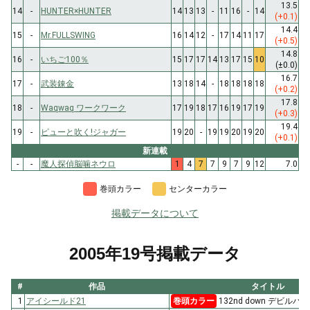
13.5
14
-
HUNTER×HUNTER
14
13
13
-
11
16
-
14
(+0.1)
14.4
15
-
Mr.FULLSWING
16
14
12
-
17
14
11
17
(+0.5)
14.8
16
-
いちご100％
15
17
17
14
13
17
15
10
(±0.0)
16.7
17
-
武装錬金
13
18
14
-
18
18
18
18
(+0.2)
17.8
18
-
Waqwaq ワークワーク
17
19
18
17
16
19
17
19
(+0.3)
19.4
19
-
ピューと吹く!ジャガー
19
20
-
19
19
20
19
20
(+0.1)
新連載
-
-
魔人探偵脳噛ネウロ
1
4
7
7
9
7
9
12
7.0
巻頭カラー
センターカラー
掲載データについて
2005年19号掲載データ
#
作品
タイトル
1
アイシールド21
巻頭カラー
132nd down デビル