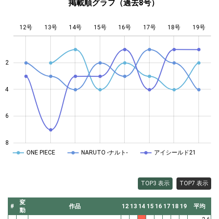
掲載順グラフ（過去8号）
12号
13号
14号
15号
L
16号
17号
18号
19号
2
4
4
6
8
ONE PIECE
NARUTO -ナルト-
アイシールド21
TOP3 表示
TOP7 表示
変
#
作品
12
13
14
15
16
17
18
19
平均
動