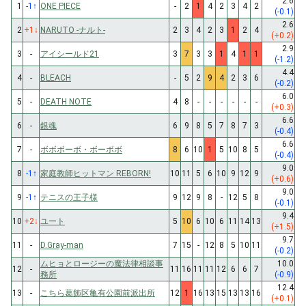
2.6
1
-1
↑
ONE PIECE
-
2
1
4
2
3
4
2
(-0.1)
2.6
2
+1
↓
NARUTO -ナルト-
2
3
4
2
3
1
2
4
(+0.2)
2.9
3
-
アイシールド21
3
7
3
3
1
4
1
1
(-1.2)
4.4
4
-
BLEACH
-
5
2
9
4
2
3
6
(-0.2)
6.0
5
-
DEATH NOTE
4
8
-
-
-
-
-
-
(+0.3)
6.6
6
-
銀魂
6
9
8
5
7
8
7
3
(-0.4)
6.6
7
-
ボボボーボ・ボーボボ
8
6
10
1
5
10
8
5
(-0.4)
9.0
8
-1
↑
家庭教師ヒットマン REBORN!
10
11
5
6
10
9
12
9
(+0.6)
9.0
9
-1
↑
テニスの王子様
9
12
9
8
-
12
5
8
(-0.1)
9.4
10
+2
↓
ユート
5
10
6
10
6
11
14
13
(+1.5)
9.7
11
-
D.Gray-man
7
15
-
12
8
5
10
11
(-0.2)
ムヒョとロージーの魔法律相談事
10.0
12
-
11
16
11
11
12
6
6
7
務所
(-0.9)
12.4
13
-
こちら葛飾区亀有公園前派出所
12
1
16
13
15
13
13
16
(+0.1)