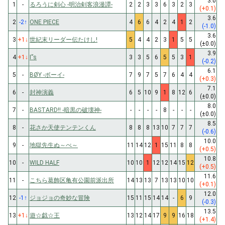
3.0
1
-
るろうに剣心 -明治剣客浪漫譚-
2
2
3
3
6
3
2
3
(+0.1)
3.6
2
-2
↑
ONE PIECE
4
6
6
4
2
4
1
2
(-1.0)
3.6
3
+1
↓
世紀末リーダー伝たけし!
5
4
4
2
3
1
5
5
(±0.0)
3.9
4
+1
↓
I”s
3
3
5
6
5
5
3
1
(-0.2)
6.1
5
-
BØY -ボーイ-
7
9
7
5
7
6
4
4
(+0.3)
7.1
6
-
封神演義
6
5
10
9
1
8
12
6
(±0.0)
8.0
7
-
BASTARD!! -暗黒の破壊神-
-
-
-
-
8
-
-
-
(±0.0)
8.5
8
-
花さか天使テンテンくん
8
8
8
13
10
7
7
7
(-0.6)
10.0
9
-
地獄先生ぬ～べ～
11
14
12
1
15
11
8
8
(+0.5)
10.8
10
-
WILD HALF
10
10
1
12
12
14
15
12
(+0.5)
11.6
11
-
こちら葛飾区亀有公園前派出所
14
13
13
7
13
13
10
10
(+0.1)
12.0
12
-1
↑
ジョジョの奇妙な冒険
15
11
15
14
14
-
6
9
(-0.3)
13.5
13
+1
↓
遊☆戯☆王
13
12
14
17
9
9
16
18
(+1.4)