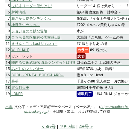
5
世紀末リーダー伝たけし!
リーダー14. 病は気から・・・!?
6
封神演義
第64回 魔家四将・封神台へ
7
花さか天使テンテンくん
第35話 サイダネ全滅大ピンチ!? の
8
地獄先生ぬ～べ～
#202 メルヘン美樹ちゃんの巻
9
ジョジョの奇妙な冒険
水が!!
10
こちら葛飾区亀有公園前派出所
大混戦「こち亀」ゲームの巻
11
きりん～The Last Unicorn～
#7 彗とまりあ の巻
12
WILD HALF
カラー
89. 魂の矢
13
ガントレット
読切
14
陣内流柔術武闘伝 真島クンすっとばす!!
口伝百二十九 土武郎の決意!!
15
みどりのマキバオー
週刊137馬 ああ、猫魂!!
16
COOL～RENTAL BODYGUARD～
指令8 Lion Heart
17
幕張
千葉その80 我人生に一片の悔いなし
18
遊☆戯☆王
遊闘54 千年の敵 その5
19
JOKER
連載終了
LUNA FINAL ジョーカー
出典
: 文化庁
「メディア芸術データベース（ベータ版）」
（
https://mediaarts-
db.bunka.go.jp/
）を編集・加工、および補完して作成
46号
1997年
48号