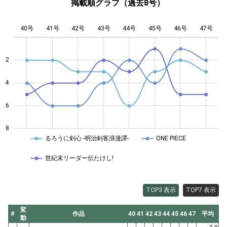
掲載順グラフ（過去8号）
40号
41号
42号
43号
L
44号
45号
46号
47号
2
4
4
6
8
るろうに剣心 -明治剣客浪漫譚-
ONE PIECE
世紀末リーダー伝たけし!
TOP3 表示
TOP7 表示
変
#
作品
40
41
42
43
44
45
46
47
平均
動