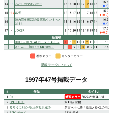
15.6
14
-1
↑
みどりのマキバオー
16
16
18
18
17
12
13
15
(-0.5)
15.9
15
+1
↓
幕張
12
15
17
15
-
17
18
17
(+0.2)
陣内流柔術武闘伝 真島クンすっと
16.6
16
-
18
18
16
16
18
16
17
14
ばす!!
(-0.4)
17.5
17
-
JOKER
9
17
20
19
19
18
19
19
(+0.5)
新連載
-
-
COOL～RENTAL BODYGUARD～
1
7
2
10
11
2
11
16
7.5
-
-
きりん～The Last Unicorn～
-
1
9
8
4
10
9
11
7.4
巻頭カラー
センターカラー
掲載データについて
1997年47号掲載データ
#
作品
タイトル
1
I”s
巻頭カラー
第27話 素直な涙
2
ONE PIECE
第13話 宝物
3
るろうに剣心 -明治剣客浪漫譚-
第百六十七幕「追憶ノ参-血の雨の男
4
BØY -ボーイ-
#236 脅威