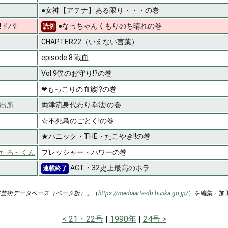
●女神【アテナ】ある限り・・・の巻
ドバ!
●なっちゃんくもりのち晴れの巻
読切
CHAPTER22（いえない言葉）
episode 8 戦血
Vol.9僕のお守り!?の巻
❤もっこりの血族!?の巻
出所
両津流身代わり拳法!の巻
☆不死鳥のごとく!の巻
★パニック・THE・たこやき!!の巻
たろ～くん
プレッシャー・パワーの巻
ACT・32史上最高のホラ
連載終了
ア芸術データベース（ベータ版）」
（
https://mediaarts-db.bunka.go.jp/
）を編集・加
21・22号
1990年
24号