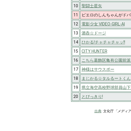
10
聖闘士星矢
11
ピエロのしんちゃんがドバ!
12
電影少女 VIDEO-GIRL-AI
13
酒呑☆ドージ
14
ひかる!チャチャチャッ!!
15
CITY HUNTER
16
こちら葛飾区亀有公園前派
17
神様はサウスポー
18
まじかる☆タルるートくん
19
県立海空高校野球部員山下
20
とびっきり!
出典
: 文化庁
「メディ