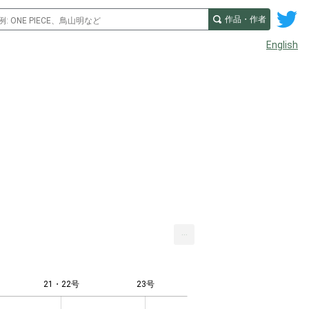
作品・作者
English
...
21・22号
23号