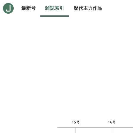
最新号
雑誌索引
歴代主力作品
15号
16号
12
-4
-2
-1
0
1
3
5
7