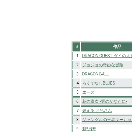
#
作品
1
DRAGON QUEST ダイの
2
ジョジョの奇妙な冒険
3
DRAGON BALL
4
ろくでなしBLUES
5
エース!
6
花の慶次 -雲のかなたに-
7
燃える!お兄さん
8
ジャングルの王者ターちゃ
9
魁!!男塾