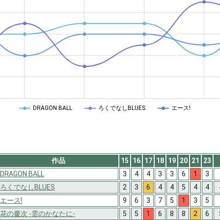
DRAGON BALL
ろくでなしBLUES
エース!
作品
15
16
17
18
19
20
21
23
DRAGON BALL
3
4
4
3
3
6
1
3
ろくでなしBLUES
2
3
6
4
4
5
4
4
エース!
9
6
3
7
5
1
3
5
花の慶次 -雲のかなたに-
5
5
1
6
8
8
2
6