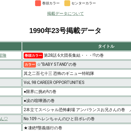
巻頭カラー
センターカラー
掲載データについて
1990年23号掲載データ
タイトル
大冒険
第28話 6大団長集結・・・!?の巻
巻頭カラー
☆''BABY STAND''の巻
カラー
其之二百七十三 恐怖のギニュー特戦隊
VoL.98 CAREER OPPORTUNITIES
●限界に挑め!!の巻
●涙の喧嘩酒の巻
2本立てスペシャル恐怖劇場 アンバランスお兄さんの巻 ／
ん♡
No.109 ヘレンちゃんのひと目ボレの巻
★凄絶!!壟義循行の巻