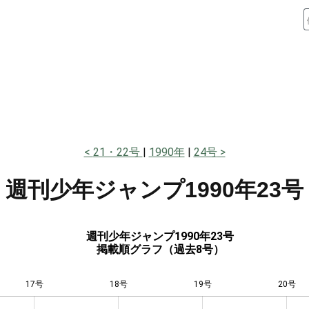
21・22号
1990年
24号
週刊少年ジャンプ
1990年23号
週刊少年ジャンプ1990年23号
掲載順グラフ（過去8号）
17号
18号
L
19号
20号