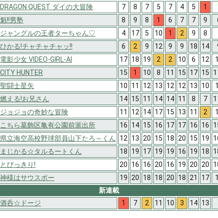
DRAGON QUEST ダイの大冒険
7
8
7
5
7
4
5
1
魁!!男塾
8
9
8
1
6
7
7
9
ジャングルの王者ターちゃん♡
4
17
5
10
1
2
9
8
ひかる!チャチャチャッ!!
6
2
9
12
9
9
18
14
電影少女 VIDEO-GIRL-AI
17
18
19
2
2
10
6
12
CITY HUNTER
15
1
10
8
11
15
17
15
1
聖闘士星矢
10
11
12
13
12
12
13
10
燃える!お兄さん
14
15
11
14
14
11
8
7
1
ジョジョの奇妙な冒険
11
12
14
17
15
13
11
2
こちら葛飾区亀有公園前派出所
16
14
15
16
17
17
16
16
1
県立海空高校野球部員山下たろ～くん
12
13
20
15
18
20
15
19
1
まじかる☆タルるートくん
18
19
17
19
19
16
19
18
1
とびっきり!
20
16
16
20
16
19
20
20
1
神様はサウスポー
19
20
18
18
20
18
21
17
新連載
酒呑☆ドージ
1
7
2
11
10
3
14
13