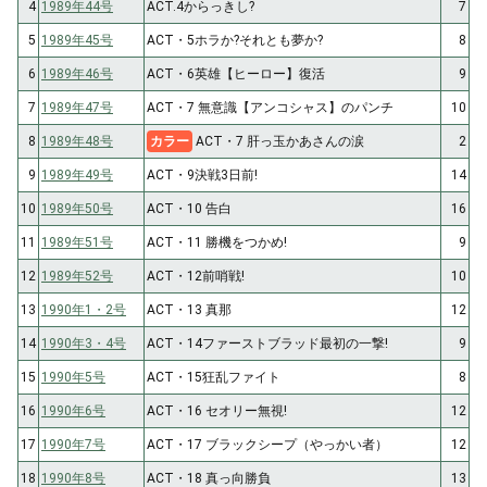
4
1989年44号
ACT.4からっきし?
7
5
1989年45号
ACT・5ホラか?それとも夢か?
8
6
1989年46号
ACT・6英雄【ヒーロー】復活
9
7
1989年47号
ACT・7 無意識【アンコシャス】のパンチ
10
8
1989年48号
カラー
ACT・7 肝っ玉かあさんの涙
2
9
1989年49号
ACT・9決戦3日前!
14
10
1989年50号
ACT・10 告白
16
11
1989年51号
ACT・11 勝機をつかめ!
9
12
1989年52号
ACT・12前哨戦!
10
13
1990年1・2号
ACT・13 真那
12
14
1990年3・4号
ACT・14ファーストブラッド最初の一撃!
9
15
1990年5号
ACT・15狂乱ファイト
8
16
1990年6号
ACT・16 セオリー無視!
12
17
1990年7号
ACT・17 ブラックシープ（やっかい者）
12
18
1990年8号
ACT・18 真っ向勝負
13