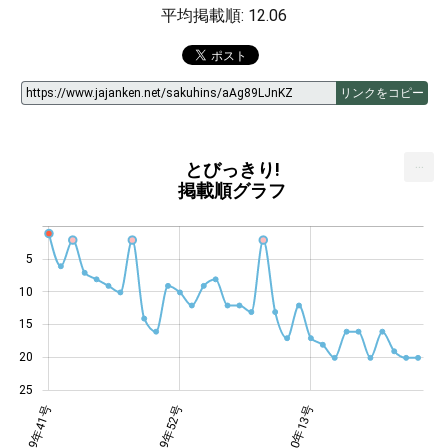
平均掲載順: 12.06
リンクをコピー
...
とびっきり!
掲載順グラフ
5
10
14
15
20
25
・22号
年50号
年18号
年51号
年11号
0年9号
1989年41号
1989年52号
1990年13号
1990年13号