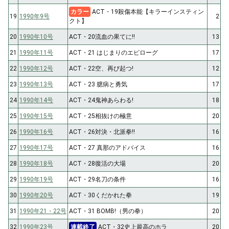
カラー
ACT・19殺傷本能【キラーインスティン
19
1990年9号
2
クト】
20
1990年10号
ACT・20流血の果てに!!
13
21
1990年11号
ACT・21 はじまりのエピローグ
17
22
1990年12号
ACT・22空、再び起つ!
12
23
1990年13号
ACT・23 臆病と勇気
17
24
1990年14号
ACT・24鬼神あらわる!
18
25
1990年15号
ACT・25相抜けの極意
20
26
1990年16号
ACT・26対決・北派拳!!
16
27
1990年17号
ACT・27 真那のアドバイス
16
28
1990年18号
ACT・28復活の大場
20
29
1990年19号
ACT・29名刀の条件
16
30
1990年20号
ACT・30くだかれた拳
19
31
1990年21・22号
ACT・31 BOMB!（男の拳）
20
32
1990年23号
連載終了
ACT・32史上最高のホラ
20