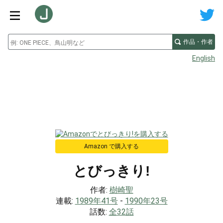
作品・作者
English
Amazon で購入する
とびっきり!
作者:
樹崎聖
連載:
1989年41号
-
1990年23号
話数:
全32話