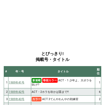
とびっきり!
掲載号・タイトル
順
#
年・号
タイトル
位
新連載
巻頭カラー
ACT・1 少年よ、大ボラを
1
1989年41号
1
吹け!?
2
1989年42号
ACT・2ホラを吹かば皿まで!!
6
3
1989年43号
カラー
ACT.3てんやわんやの初練習
2